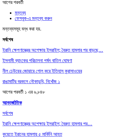
আগের
পরবর্তী
মন্তব্য
ফেসবুক-এ মন্তব্য করুন
মন্তব্যসমূহ বন্ধ করা হয়.
সর্বশেষ
ইরানি ক্ষেপণাস্ত্রের অপেক্ষায় ইসরাইল; বৈরুত হামলার পর বাড়ছে…
ইসলামী ব্যাংকের পরিচালনা পর্ষদ বাতিল ঘোষণা
নীল ঢেউয়ের জোয়ারে গোল করে ইতিহাস কুরাসাওয়ের
রাঙামাটির বরকলে নৌকাডুবি, নিখোঁজ ১
আগের
পরবর্তী
১ এর ৬,৮৪৮
আন্তর্জাতিক
সর্বশেষ
ইরানি ক্ষেপণাস্ত্রের অপেক্ষায় ইসরাইল; বৈরুত হামলার পর…
কুয়েতে ইরানের হামলায় ৫ মার্কিনি আহত