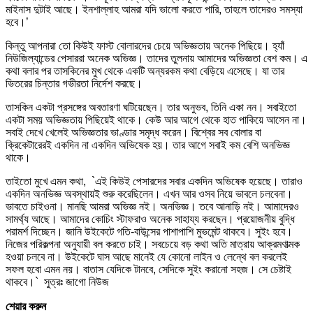
মাইনাস দুটাই আছে। ইনশাল্লাহ আমরা যদি ভালো করতে পারি, তাহলে তাদেরও সমস্যা
হবে।’
কিন্তু আপনারা তো কিউই ফাস্ট বোলারদের চেয়ে অভিজ্ঞতায় অনেক পিছিয়ে। হ্যাঁ
নিউজিল্যান্ডের পেসাররা অনেক অভিজ্ঞ। তাদের তুলনায় আমাদের অভিজ্ঞতা বেশ কম। এ
কথা বলার পর তাসকিনের মুখ থেকে একটি অন্যরকম কথা বেড়িয়ে এসেছে। যা তার
ভিতরের চিন্তার গভীরতা নির্দেশ করছে।
তাসকিন একটা প্রসঙ্গের অবতারণা ঘটিয়েছেন। তার অনুভব, তিনি একা নন। সবাইতো
একটা সময় অভিজ্ঞতায় পিছিয়েই থাকে। কেউ আর আগে থেকে হাত পাকিয়ে আসেন না।
সবাই দেখে খেলেই অভিজ্ঞতার ভাণ্ডার সমৃদ্ধ করেন। বিশ্বের সব বোলার বা
ক্রিকেটারেরই একদিন না একদিন অভিষেক হয়। তার আগে সবাই কম বেশি অনভিজ্ঞ
থাকে।
তাইতো মুখে এমন কথা, `এই কিউই পেসারদের সবার একদিন অভিষেক হয়েছে। তারাও
একদিন অনভিজ্ঞ অবস্থায়ই শুরু করেছিলেন। এখন আর ওসব নিয়ে ভাবলে চলবেনা।
ভাবতে চাইওনা। মানছি আমরা অভিজ্ঞ নই। অনভিজ্ঞ। তবে আনাড়ি নই। আমাদেরও
সামর্থ্য আছে। আমাদের কোচিং স্টাফরাও অনেক সাহায্য করছেন। প্রয়োজনীয় বুদ্ধি
পরামর্শ দিচ্ছেন। জানি উইকেটে গতি-বাউন্সের পাশাপাশি মুভমেন্ট থাকবে। সুইং হবে।
নিজের পরিকল্পনা অনুযায়ী বল করতে চাই। সবচেয়ে বড় কথা অতি মাত্রায় আক্রমণাত্মক
হওয়া চলবে না। উইকেটে ঘাস আছে মানেই যে কোনো লাইন ও লেন্থে বল করলেই
সফল হবো এমন নয়। বাতাস যেদিকে টানবে, সেদিকে সুইং করানো সহজ। সে চেষ্টাই
থাকবে।` সুত্রঃ জাগো নিউজ
শেয়ার করুন