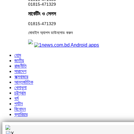
01815-471329
মার্কেটিং ও সেলস
01815-471329
মোবাইল অ্যাপস ডাউনলোড করুন
হোম
জাতীয়
রাজনীতি
সারাদেশ
কক্সবাজার
আন্তর্জাতিক
খেলাধুলা
চট্টগ্রাম
ধর্ম
পর্যটন
বিনোদন
ক্যারিয়ার