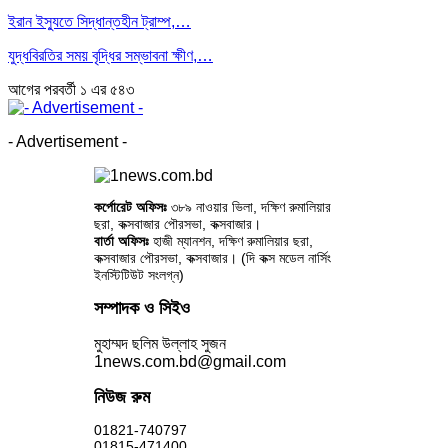
ইরান ইস্যুতে সিদ্ধান্তহীন ট্রাম্প,…
যুদ্ধবিরতির সময় বৃদ্ধির সম্ভাবনা ক্ষীণ,…
আগের
পরবর্তী
১ এর ৫৪৩
- Advertisement -
কর্পোরেট অফিসঃ
৩৮৯ নাওয়ার ভিলা, দক্ষিণ রুমালিয়ার
ছরা, কক্সবাজার পৌরসভা, কক্সবাজার।
বার্তা অফিসঃ
হাজী ম্যানশন, দক্ষিণ রুমালিয়ার ছরা,
কক্সবাজার পৌরসভা, কক্সবাজার। (দি কক্স মডেল নার্সিং
ইনস্টিটিউট সংলগ্ন)
সম্পাদক ও সিইও
মুহাম্মদ ছলিম উল্লাহ সুজন
1news.com.bd@gmail.com
নিউজ রুম
01821-740797
01815-471400