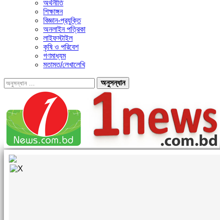
অর্থনীতি
শিক্ষাঙ্গন
বিজ্ঞান-প্রযুক্তি
অনলাইন পত্রিকা
লাইফস্টাইল
কৃষি ও পরিবেশ
গণমাধ্যম
মতামত/লেখালেখি