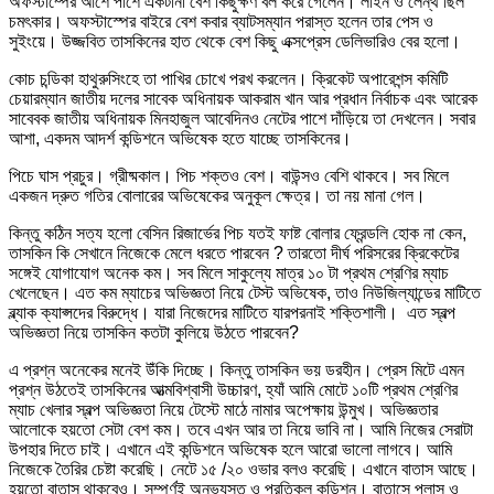
অফস্টাম্পের আশে পাশে একটানা বেশ কিছুক্ষণ বল করে গেলেন। লাইন ও লেন্থ ছিল
চমৎকার। অফস্টাস্পের বাইরে বেশ কবার ব্যাটসম্যান পরাস্ত হলেন তার পেস ও
সুইংয়ে। উজ্জবিত তাসকিনের হাত থেকে বেশ কিছু এক্সপ্রেস ডেলিভারিও বের হলো।
কোচ চন্ডিকা হাথুরুসিংহে তা পাখির চোখে পরখ করলেন। ক্রিকেট অপারেশন্স কমিটি
চেয়ারম্যান জাতীয় দলের সাবেক অধিনায়ক আকরাম খান আর প্রধান নির্বাচক এবং আরেক
সাবেবক জাতীয় অধিনায়ক মিনহাজুল আবেদিনও নেটের পাশে দাঁড়িয়ে তা দেখলেন। সবার
আশা, একদম আদর্শ কন্ডিশনে অভিষেক হতে যাচ্ছে তাসকিনের।
পিচে ঘাস প্রচুর। গ্রীষ্মকাল। পিচ শক্তও বেশ। বাউন্সও বেশি থাকবে। সব মিলে
একজন দ্রুত গতির বোলারের অভিষেকের অনুকূল ক্ষেত্র। তা নয় মানা গেল।
কিন্তু কঠিন সত্য হলো বেসিন রিজার্ভের পিচ যতই ফাষ্ট বোলার ফ্রেন্ডলি হোক না কেন,
তাসকিন কি সেখানে নিজেকে মেলে ধরতে পারবেন ? তারতো দীর্ঘ পরিসরের ক্রিকেটের
সঙ্গেই যোগাযোগ অনেক কম। সব মিলে সাকুল্যে মাত্র ১০ টা প্রথম শ্রেণির ম্যাচ
খেলেছেন। এত কম ম্যাচের অভিজ্ঞতা নিয়ে টেস্ট অভিষেক, তাও নিউজিল্যান্ডের মাটিতে
ব্ল্যাক ক্যাপ্সদের বিরুদ্ধে। যারা নিজেদের মাটিতে যারপরনাই শক্তিশালী। এত স্বল্প
অভিজ্ঞতা নিয়ে তাসকিন কতটা কুলিয়ে উঠতে পারবেন?
এ প্রশ্ন অনেকের মনেই উঁকি দিচ্ছে। কিন্তু তাসকিন ভয় ডরহীন। প্রেস মিটে এমন
প্রশ্ন উঠতেই তাসকিনের আত্মবিশ্বাসী উচ্চারণ, হ্যাঁ আমি মোটে ১০টি প্রথম শ্রেণির
ম্যাচ খেলার স্বল্প অভিজ্ঞতা নিয়ে টেস্টে মাঠে নামার অপেক্ষায় উন্মুখ। অভিজ্ঞতার
আলোকে হয়তো সেটা বেশ কম। তবে এখন আর তা নিয়ে ভাবি না। আমি নিজের সেরাটা
উপহার দিতে চাই। এখানে এই কন্ডিশনে অভিষেক হলে আরো ভালো লাগবে। আমি
নিজেকে তৈরির চেষ্টা করেছি। নেটে ১৫ /২০ ওভার বলও করেছি। এখানে বাতাস আছে।
হয়তো বাতাস থাকবেও। সম্পূর্ণই অনভ্যস্ত ও প্রতিকূল কন্ডিশন। বাতাসে প্লাস ও