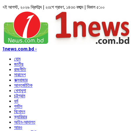
৭ই আগস্ট, ২০২৬ খ্রিস্টাব্দ | ২৩শে শ্রাবণ, ১৪৩৩ বঙ্গাব্দ | বিকাল ৫:০০
1news.com.bd -
হোম
জাতীয়
রাজনীতি
সারাদেশ
কক্সবাজার
আন্তর্জাতিক
খেলাধুলা
চট্টগ্রাম
ধর্ম
পর্যটন
বিনোদন
ক্যারিয়ার
আইন-আদালত
আরও