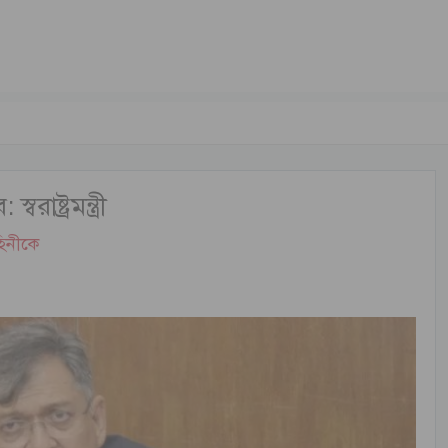
াষ্ট্রমন্ত্রী
হিনীকে