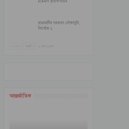
ইতিহাস কুরাসাওয়ের
রাঙামাটির বরকলে নৌকাডুবি,
নিখোঁজ ১
আগের
পরবর্তী
১ এর ৬,৮৪৮
আন্তর্জাতিক