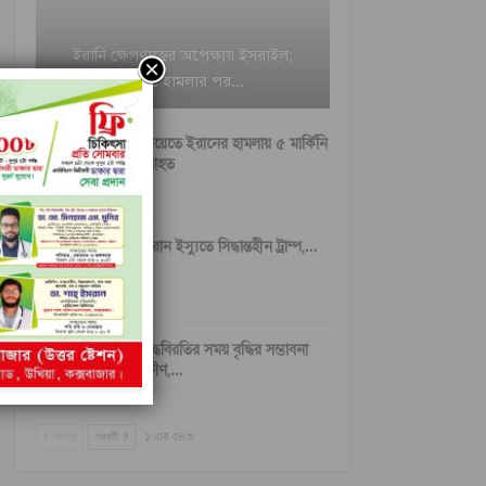
ইরানি ক্ষেপণাস্ত্রের অপেক্ষায় ইসরাইল;
বৈরুত হামলার পর…
কুয়েতে ইরানের হামলায় ৫ মার্কিনি
আহত
ইরান ইস্যুতে সিদ্ধান্তহীন ট্রাম্প,…
যুদ্ধবিরতির সময় বৃদ্ধির সম্ভাবনা
ক্ষীণ,…
আগের
পরবর্তী
১ এর ৫৪৩