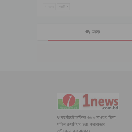
আগের
পরবর্তী
মন্তব্য
কর্পোরেট অফিসঃ
৩৮৯ নাওয়ার ভিলা,
দক্ষিণ রুমালিয়ার ছরা, কক্সবাজার
পৌরসভা, কক্সবাজার।