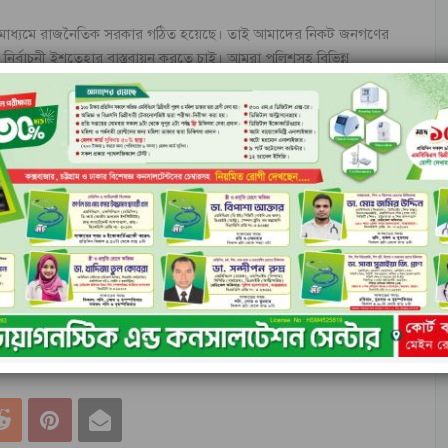
র্বাচনের মাধ্যমে রাজনৈতিক সরকার গঠিত হয়েছে। তাই আমাদের নিকট জনগণের
র নির্বাচনী ইশতেহার বাস্তবায়ন করতে চাই। আমরা পুলিশসহ বিভিন্ন
্ত্রিক সংস্কার করতে চাই, প্রথমে তার অগ্রাধিকার নির্ধারণ করতে হবে।
 প্রতিষ্ঠানগুলোর পুনর্গঠন ও নৈতিকতা উন্নতকরণের মাধ্যমে মানুষের আস্থা অর্জন
য়োজনীয় জনবল নিয়োগ প্রদান করতে হবে। এখানে অর্থ মন্ত্রণালয় থেকে
্যমে এবং সকলের সমন্বিত প্রচেষ্টায় আমরা লক্ষ্য অর্জন করতে চাই।
রক্ষাকারী বাহিনীর যুগোপযোগী উন্নয়নে আমাদের একটি সঠিক পরিকল্পনা দরকার।
র-সংস্থার প্রধানদের পরামর্শ ও সুপারিশমালা তৈরির নির্দেশ দেন। মন্ত্রী বলেন,
র নির্ধারণ করা হবে।
 দেলোয়ার হোসেন, আইজিপি বাহারুল আলম বিপিএমসহ বিভিন্ন দপ্তর-সংস্থার প্রধান
্থিত ছিলেন।