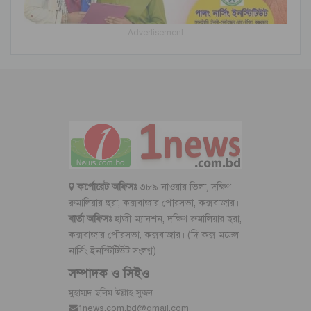
- Advertisement -
কর্পোরেট অফিসঃ
৩৮৯ নাওয়ার ভিলা, দক্ষিণ
রুমালিয়ার ছরা, কক্সবাজার পৌরসভা, কক্সবাজার।
বার্তা অফিসঃ
হাজী ম্যানশন, দক্ষিণ রুমালিয়ার ছরা,
কক্সবাজার পৌরসভা, কক্সবাজার। (দি কক্স মডেল
নার্সিং ইনস্টিটিউট সংলগ্ন)
সম্পাদক ও সিইও
মুহাম্মদ ছলিম উল্লাহ সুজন
1news.com.bd@gmail.com