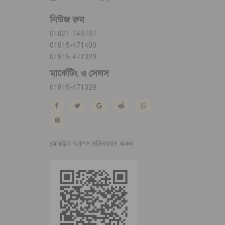
নিউজ রুম
01821-740797
01815-471400
01815-471329
মার্কেটিং ও সেলস
01815-471329
মোবাইল অ্যাপস ডাউনলোড করুন