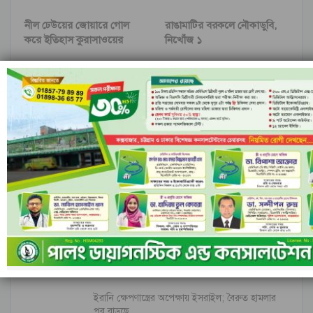
নীল ঢেউয়ের জোয়ারে গোল
রাঙামাটির বরকলে নৌকাডুবি,
করে ইতিহাস কুরাসাওয়ের
নিখোঁজ ১
আগের
পরবর্তী
মন্তব্য
ফেসবুক-এ মন্তব্য করুন
মন্তব্যসমূহ বন্ধ করা হয়.
সর্বশেষ
ইরানি ক্ষেপণাস্ত্রের অপেক্ষায় ইসরাইল; বৈরুত হামলার
পর বাড়ছে…