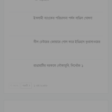
ইসলামী ব্যাংকের পরিচালনা পর্ষদ বাতিল ঘোষণা
নীল ঢেউয়ের জোয়ারে গোল করে ইতিহাস কুরাসাওয়ের
রাঙামাটির বরকলে নৌকাডুবি, নিখোঁজ ১
আগের
পরবর্তী
১ এর ৬,৮৪৮