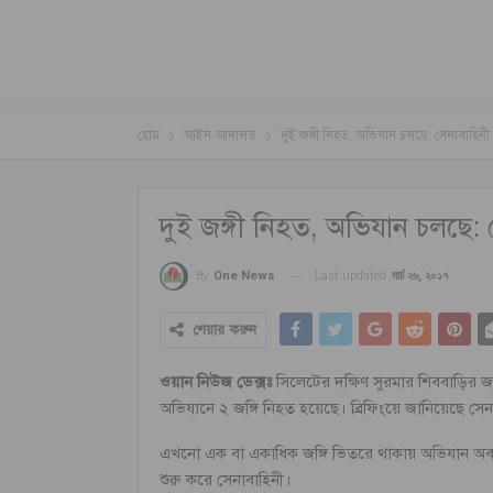
হোম
আইন-আদালত
দুই জঙ্গী নিহত, অভিযান চলছে: সেনাবাহিনী
দুই জঙ্গী নিহত, অভিযান চলছে: 
Last updated
মার্চ ২৬, ২০১৭
By
One News
শেয়ার করুন
ওয়ান নিউজ ডেক্সঃ
সিলেটের দক্ষিণ সুরমার শিববাড়ির জঙ
অভিযানে ২ জঙ্গি নিহত হয়েছে। ব্রিফিংয়ে জানিয়েছে সেন
এখনো এক বা একাধিক জঙ্গি ভিতরে থাকায় অভিযান অব
শুরু করে সেনাবাহিনী।