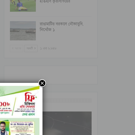
ইতিহাস কুরাসাওয়ের
রাঙামাটির বরকলে নৌকাডুবি,
নিখোঁজ ১
আগের
পরবর্তী
১ এর ৬,৮৪৮
আন্তর্জাতিক