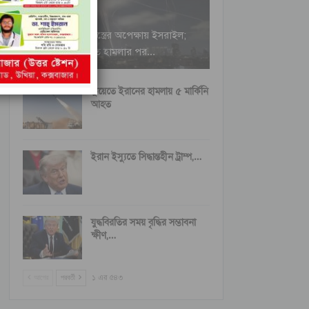
ইরানি ক্ষেপণাস্ত্রের অপেক্ষায় ইসরাইল;
বৈরুত হামলার পর…
কুয়েতে ইরানের হামলায় ৫ মার্কিনি
আহত
ইরান ইস্যুতে সিদ্ধান্তহীন ট্রাম্প,…
যুদ্ধবিরতির সময় বৃদ্ধির সম্ভাবনা
ক্ষীণ,…
আগের
পরবর্তী
১ এর ৫৪৩