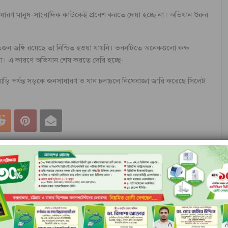
ারণ মানুষ-সাংবাদিক কাউকেই প্রবেশ করতে দেয়া হচ্ছে না। অভিযান শুরুর
জন জঙ্গি রয়েছে তা নিশ্চিত হওয়া যায়নি। ভবনটিতে অনেকগুলো কক্ষ
রা। এ কারণে অভিযান শেষ করতে দেরি হচ্ছে।
াড়ি পর্যন্ত সড়কে জনসাধারণ ও যান চলাচলে নিষেধাজ্ঞা জারি করেছে সিলেট
পরের খবর
আওয়ামী লীগই জঙ্গিবাদকে প্রশ্রয় দিচ্ছে, বিএনপি নয়: ফখরুল
লেখক থেকে আরো