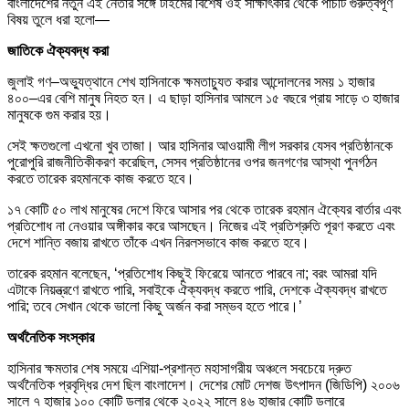
বাংলাদেশের নতুন এই নেতার সঙ্গে টাইমের বিশেষ ওই সাক্ষাৎকার থেকে পাঁচটি গুরুত্বপূর্ণ
বিষয় তুলে ধরা হলো—
জাতিকে ঐক্যবদ্ধ করা
জুলাই গণ–অভ্যুত্থানে শেখ হাসিনাকে ক্ষমতাচ্যুত করার আন্দোলনের সময় ১ হাজার
৪০০–এর বেশি মানুষ নিহত হন। এ ছাড়া হাসিনার আমলে ১৫ বছরে প্রায় সাড়ে ৩ হাজার
মানুষকে গুম করার হয়।
সেই ক্ষতগুলো এখনো খুব তাজা। আর হাসিনার আওয়ামী লীগ সরকার যেসব প্রতিষ্ঠানকে
পুরোপুরি রাজনীতিকীকরণ করেছিল, সেসব প্রতিষ্ঠানের ওপর জনগণের আস্থা পুনর্গঠন
করতে তারেক রহমানকে কাজ করতে হবে।
১৭ কোটি ৫০ লাখ মানুষের দেশে ফিরে আসার পর থেকে তারেক রহমান ঐক্যের বার্তার এবং
প্রতিশোধ না নেওয়ার অঙ্গীকার করে আসছেন। নিজের এই প্রতিশ্রুতি পূরণ করতে এবং
দেশে শান্তি বজায় রাখতে তাঁকে এখন নিরলসভাবে কাজ করতে হবে।
তারেক রহমান বলেছেন, ‘প্রতিশোধ কিছুই ফিরেয়ে আনতে পারবে না; বরং আমরা যদি
এটাকে নিয়ন্ত্রণে রাখতে পারি, সবাইকে ঐক্যবদ্ধ করতে পারি, দেশকে ঐক্যবদ্ধ রাখতে
পারি; তবে সেখান থেকে ভালো কিছু অর্জন করা সম্ভব হতে পারে।’
অর্থনৈতিক সংস্কার
হাসিনার ক্ষমতার শেষ সময়ে এশিয়া-প্রশান্ত মহাসাগরীয় অঞ্চলে সবচেয়ে দ্রুত
অর্থনৈতিক প্রবৃদ্ধির দেশ ছিল বাংলাদেশ। দেশের মোট দেশজ উৎপাদন (জিডিপি) ২০০৬
সালে ৭ হাজার ১০০ কোটি ডলার থেকে ২০২২ সালে ৪৬ হাজার কোটি ডলারে