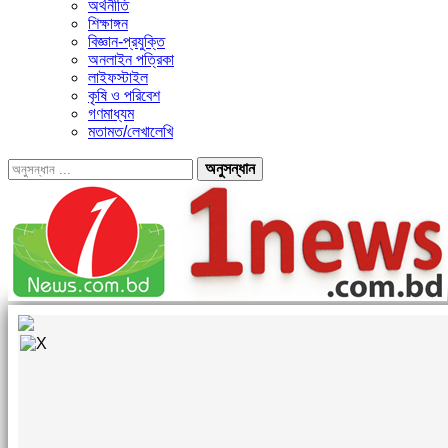
অর্থনীতি
শিক্ষাঙ্গন
বিজ্ঞান-প্রযুক্তি
অনলাইন পত্রিকা
লাইফস্টাইল
কৃষি ও পরিবেশ
গণমাধ্যম
মতামত/লেখালেখি