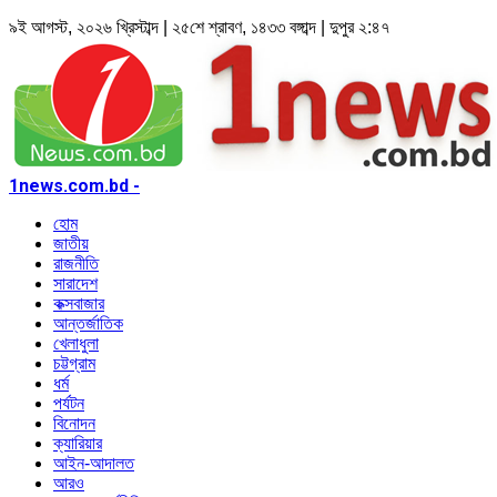
৯ই আগস্ট, ২০২৬ খ্রিস্টাব্দ | ২৫শে শ্রাবণ, ১৪৩৩ বঙ্গাব্দ | দুপুর ২:৪৭
1news.com.bd -
হোম
জাতীয়
রাজনীতি
সারাদেশ
কক্সবাজার
আন্তর্জাতিক
খেলাধুলা
চট্টগ্রাম
ধর্ম
পর্যটন
বিনোদন
ক্যারিয়ার
আইন-আদালত
আরও