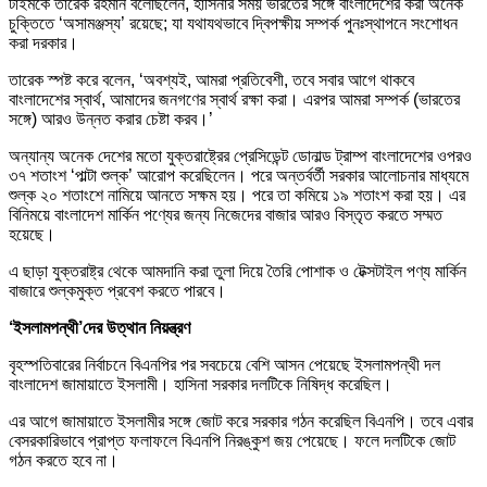
টাইমকে তারেক রহমান বলেছিলেন, হাসিনার সময় ভারতের সঙ্গে বাংলাদেশের করা অনেক
চুক্তিতে ‘অসামঞ্জস্য’ রয়েছে; যা যথাযথভাবে দ্বিপক্ষীয় সম্পর্ক পুনঃস্থাপনে সংশোধন
করা দরকার।
তারেক স্পষ্ট করে বলেন, ‘অবশ্যই, আমরা প্রতিবেশী, তবে সবার আগে থাকবে
বাংলাদেশের স্বার্থ, আমাদের জনগণের স্বার্থ রক্ষা করা। এরপর আমরা সম্পর্ক (ভারতের
সঙ্গে) আরও উন্নত করার চেষ্টা করব।’
অন্যান্য অনেক দেশের মতো যুক্তরাষ্ট্রের প্রেসিডেন্ট ডোনাল্ড ট্রাম্প বাংলাদেশের ওপরও
৩৭ শতাংশ ‘পাল্টা শুল্ক’ আরোপ করেছিলেন। পরে অন্তর্বর্তী সরকার আলোচনার মাধ্যমে
শুল্ক ২০ শতাংশে নামিয়ে আনতে সক্ষম হয়। পরে তা কমিয়ে ১৯ শতাংশ করা হয়। এর
বিনিময়ে বাংলাদেশ মার্কিন পণ্যের জন্য নিজেদের বাজার আরও বিস্তৃত করতে সম্মত
হয়েছে।
এ ছাড়া যুক্তরাষ্ট্র থেকে আমদানি করা তুলা দিয়ে তৈরি পোশাক ও টেক্সটাইল পণ্য মার্কিন
বাজারে শুল্কমুক্ত প্রবেশ করতে পারবে।
‘ইসলামপন্থী’দের উত্থান নিয়ন্ত্রণ
বৃহস্পতিবারের নির্বাচনে বিএনপির পর সবচেয়ে বেশি আসন পেয়েছে ইসলামপন্থী দল
বাংলাদেশ জামায়াতে ইসলামী। হাসিনা সরকার দলটিকে নিষিদ্ধ করেছিল।
এর আগে জামায়াতে ইসলামীর সঙ্গে জোট করে সরকার গঠন করেছিল বিএনপি। তবে এবার
বেসরকারিভাবে প্রাপ্ত ফলাফলে বিএনপি নিরঙ্কুশ জয় পেয়েছে। ফলে দলটিকে জোট
গঠন করতে হবে না।