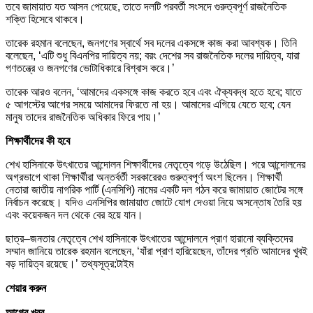
তবে জামায়াত যত আসন পেয়েছে, তাতে দলটি পরবর্তী সংসদে গুরুত্বপূর্ণ রাজনৈতিক
শক্তি হিসেবে থাকবে।
তারেক রহমান বলেছেন, জনগণের স্বার্থে সব দলের একসঙ্গে কাজ করা আবশ্যক। তিনি
বলেছেন, ‘এটি শুধু বিএনপির দায়িত্ব নয়; বরং দেশের সব রাজনৈতিক দলের দায়িত্ব, যারা
গণতন্ত্রে ও জনগণের ভোটাধিকারে বিশ্বাস করে।’
তারেক আরও বলেন, ‘আমাদের একসঙ্গে কাজ করতে হবে এবং ঐক্যবদ্ধ হতে হবে; যাতে
৫ আগস্টের আগের সময়ে আমাদের ফিরতে না হয়। আমাদের এগিয়ে যেতে হবে; যেন
মানুষ তাদের রাজনৈতিক অধিকার ফিরে পায়।’
শিক্ষার্থীদের কী হবে
শেখ হাসিনাকে উৎখাতের আন্দোলন শিক্ষার্থীদের নেতৃত্বে গড়ে উঠেছিল। পরে আন্দোলনের
অগ্রভাগে থাকা শিক্ষার্থীরা অন্তর্বর্তী সরকারেরও গুরুত্বপূর্ণ অংশ ছিলেন। শিক্ষার্থী
নেতারা জাতীয় নাগরিক পার্টি (এনসিপি) নামের একটি দল গঠন করে জামায়াত জোটের সঙ্গে
নির্বাচন করেছে। যদিও এনসিপির জামায়াত জোটে যোগ দেওয়া নিয়ে অসন্তোষ তৈরি হয়
এবং কয়েকজন দল থেকে বের হয়ে যান।
ছাত্র–জনতার নেতৃত্বে শেখ হাসিনাকে উৎখাতের আন্দোলনে প্রাণ হারানো ব্যক্তিদের
সম্মান জানিয়ে তারেক রহমান বলেছেন, ‘যাঁরা প্রাণ হারিয়েছেন, তাঁদের প্রতি আমাদের খুবই
বড় দায়িত্ব রয়েছে।’ তথ্যসূত্র:টাইম
শেয়ার করুন
আগের খবর