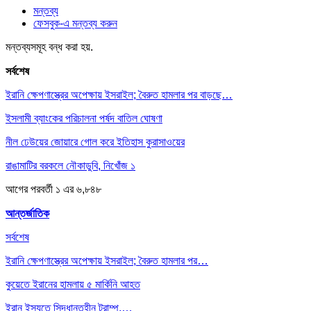
মন্তব্য
ফেসবুক-এ মন্তব্য করুন
মন্তব্যসমূহ বন্ধ করা হয়.
সর্বশেষ
ইরানি ক্ষেপণাস্ত্রের অপেক্ষায় ইসরাইল; বৈরুত হামলার পর বাড়ছে…
ইসলামী ব্যাংকের পরিচালনা পর্ষদ বাতিল ঘোষণা
নীল ঢেউয়ের জোয়ারে গোল করে ইতিহাস কুরাসাওয়ের
রাঙামাটির বরকলে নৌকাডুবি, নিখোঁজ ১
আগের
পরবর্তী
১ এর ৬,৮৪৮
আন্তর্জাতিক
সর্বশেষ
ইরানি ক্ষেপণাস্ত্রের অপেক্ষায় ইসরাইল; বৈরুত হামলার পর…
কুয়েতে ইরানের হামলায় ৫ মার্কিনি আহত
ইরান ইস্যুতে সিদ্ধান্তহীন ট্রাম্প,…