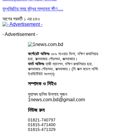
যুদ্ধবিরতির সময় বৃদ্ধির সম্ভাবনা ক্ষীণ,…
আগের
পরবর্তী
১ এর ৫৪৩
- Advertisement -
কর্পোরেট অফিসঃ
৩৮৯ নাওয়ার ভিলা, দক্ষিণ রুমালিয়ার
ছরা, কক্সবাজার পৌরসভা, কক্সবাজার।
বার্তা অফিসঃ
হাজী ম্যানশন, দক্ষিণ রুমালিয়ার ছরা,
কক্সবাজার পৌরসভা, কক্সবাজার। (দি কক্স মডেল নার্সিং
ইনস্টিটিউট সংলগ্ন)
সম্পাদক ও সিইও
মুহাম্মদ ছলিম উল্লাহ সুজন
1news.com.bd@gmail.com
নিউজ রুম
01821-740797
01815-471400
01815-471329