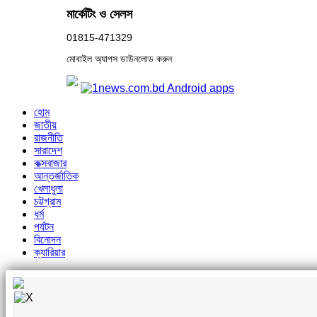
মার্কেটিং ও সেলস
01815-471329
মোবাইল অ্যাপস ডাউনলোড করুন
হোম
জাতীয়
রাজনীতি
সারাদেশ
কক্সবাজার
আন্তর্জাতিক
খেলাধুলা
চট্টগ্রাম
ধর্ম
পর্যটন
বিনোদন
ক্যারিয়ার