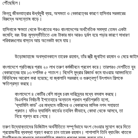
পৌঁছেছিল।
কিন্তু জীবনযাত্রার ঊর্ধ্বমুখী ব্যয়, অসমতা ও বেকারত্বের কারণে হাসিনার সরকারের
বিরুদ্ধে অসন্তোষ বাড়ে।
হাসিনাকে ক্ষমতা থেকে উৎখাতের পরও বাংলাদেশের অর্থনৈতিক সমস্যা তেমন একটা
কমেনি; বরং উচ্চ মূল্যস্ফীতিতে এবং টাকার মান আরও দুর্বল হয়ে পড়ার কারণে সাধারণ
পরিবারগুলোর বাস্তব আয় অনেকটা কমে যায়।
উড়োজাহাজে অবস্থানকালে তারেক রহমান, তাঁর স্ত্রী জুবাইদা রহমান ও মেয়ে জা
বাংলাদেশে প্রতিবছর প্রায় ২০ লাখ তরুণ কর্মজীবনে প্রবেশ করে। তারপরও দেশটিতে যুব
বেকারত্বের হার ১৩ দশমিক ৫ শতাংশ। বিদেশি মুদ্রার রিজার্ভ কমে যাওয়ায় আমদানিতে
বিধিনিষেধ আরোপ করা হয়েছে; যা জ্বালানি সরবরাহ ও গুরুত্বপূর্ণ উৎপাদন শিল্পকে
ক্ষতিগ্রস্ত করছে।
বাংলাদেশে ৪ কোটির বেশি মানুষ চরম দারিদ্র্যের মধ্যে বসবাস করছে।
বিএনপির নির্বাচনী ইশতেহারে অন্যতম প্রধান প্রতিশ্রুতি হলো,
‘ফ্যামিলি কার্ড’ এর মাধ্যমে নারীদের ও বেকারদের মাসিক নগদ সহায়তা
প্রদান। যদিও ফ্যামিলি কার্ডের তহবিল কীভাবে, কোথা থেকে আসবে, তা
নিয়ে প্রশ্ন রয়ে গেছে।
তরুণ উদ্যোক্তাদের ডিজিটাল অর্থনীতিতে সম্পূর্ণভাবে অংশ নেওয়ার সুযোগ করে দিতে
প্রয়োজনীয় ব্যবস্থা গ্রহণ করতে চান তারেক রহমান। পাশাপাশি তিনি ব্যাংকিং খাতকে
উদারীকরণের মাধ্যমে আন্তর্জাতিক বাজারে প্রবেশ সহজ করতে চান।