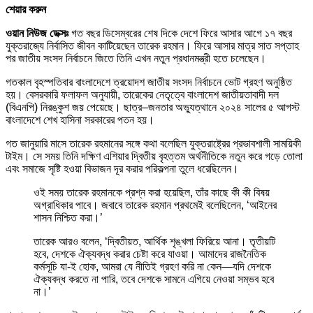
শেয়ার করুন
ওয়ান নিউজ ডেক্সঃ
গত বছর ডিসেম্বরের শেষ দিকে দেশে ফিরে আসার আগে ১৭ বছর
যুক্তরাজ্যে নির্বাসিত জীবন কাটিয়েছেন তারেক রহমান। ফিরে আসার মাত্র সাত সপ্তাহ
পর জাতীয় সংসদ নির্বাচনে জিতে তিনি এখন নতুন প্রধানমন্ত্রী হতে চলেছেন।
গতকাল বৃহস্পতিবার বাংলাদেশে ত্রয়োদশ জাতীয় সংসদ নির্বাচনে ভোট গ্রহণ অনুষ্ঠিত
হয়। বেসরকারি ফলাফল অনুযায়ী, তারেকের নেতৃত্বে বাংলাদেশ জাতীয়তাবাদী দল
(বিএনপি) নিরঙ্কুশ জয় পেয়েছে। ছাত্র–জনতার অভ্যুত্থানে ২০২৪ সালের ৫ আগস্ট
বাংলাদেশে শেখ হাসিনা সরকারের পতন হয়।
গত জানুয়ারি মাসে তারেক রহমানের সঙ্গে কথা বলেছিল যুক্তরাষ্ট্রের প্রভাবশালী সাময়িকী
টাইম। সে সময় তিনি দক্ষিণ এশিয়ার দ্বিতীয় বৃহত্তম অর্থনীতিকে নতুন করে গড়ে তোলা
এবং সমাজে সৃষ্টি হওয়া বিভাজন দূর করার পরিকল্পনা তুলে ধরেছিলেন।
ওই সময় তারেক রহমানকে প্রশ্ন করা হয়েছিল, তাঁর কাছে কী কী বিষয়
অগ্রাধিকার পাবে। জবাবে তারেক রহমান প্রথমেই বলেছিলেন, ‘আইনের
শাসন নিশ্চিত করা।’
তারেক আরও বলেন, ‘দ্বিতীয়ত, আর্থিক শৃঙ্খলা ফিরিয়ে আনা। তৃতীয়টি
হবে, দেশকে ঐক্যবদ্ধ করার চেষ্টা করে যাওয়া। আমাদের রাজনৈতিক
কর্মসূচি যা-ই হোক, আমরা যে নীতিই গ্রহণ করি না কেন—যদি দেশকে
ঐক্যবদ্ধ করতে না পারি, তবে দেশকে সামনে এগিয়ে নেওয়া সম্ভব হবে
না।’