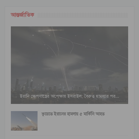
আন্তর্জাতিক
ইরানি ক্ষেপণাস্ত্রের অপেক্ষায় ইসরাইল; বৈরুত হামলার পর…
কুয়েতে ইরানের হামলায় ৫ মার্কিনি আহত