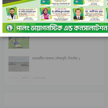
ইসলামী ব্যাংকের পরিচালনা পর্ষদ বাতিল ঘোষণা
নীল ঢেউয়ের জোয়ারে গোল করে ইতিহাস কুরাসাওয়ের
রাঙামাটির বরকলে নৌকাডুবি, নিখোঁজ ১
আগের
পরবর্তী
১ এর ৬,৮৪৮