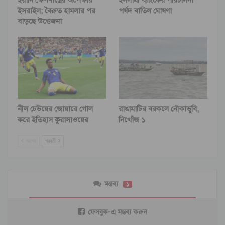
ইসরাইল; বৈরুত হামলার পর
পর্ষদ বাতিল ঘোষণা
বাড়ছে উত্তেজনা
নীল ঢেউয়ের জোয়ারে গোল
রাঙামাটির বরকলে নৌকাডুবি,
করে ইতিহাস কুরাসাওয়ের
নিখোঁজ ১
আগের
পরবর্তী
মন্তব্য
১
ফেসবুক-এ মন্তব্য করুন