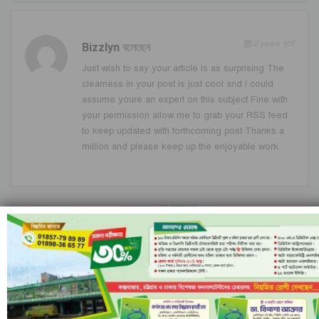
2 years পূর্বে
Bizzlyn
বলেছেন
Just wish to say your article is as surprising The
clearness in your post is just cool and i could
assume youre an expert on this subject Fine with
your permission allow me to grab your RSS feed
to keep updated with forthcoming post Thanks a
million and please keep up the enjoyable work
মন্তব্যসমূহ বন্ধ করা হয়.
সর্বশেষ
ইরানি ক্ষেপণাস্ত্রের অপেক্ষায় ইসরাইল; বৈরুত হামলার
পর বাড়ছে…