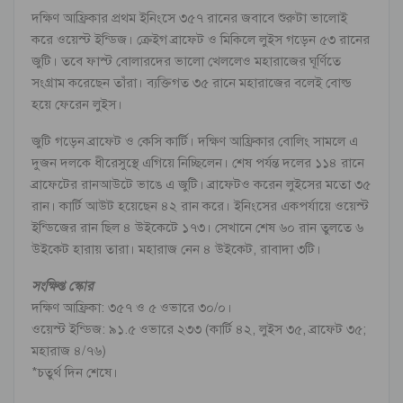
দক্ষিণ আফ্রিকার প্রথম ইনিংসে ৩৫৭ রানের জবাবে শুরুটা ভালোই
করে ওয়েস্ট ইন্ডিজ। ক্রেইগ ব্রাফেট ও মিকিলে লুইস গড়েন ৫৩ রানের
জুটি। তবে ফাস্ট বোলারদের ভালো খেললেও মহারাজের ঘূর্ণিতে
সংগ্রাম করেছেন তাঁরা। ব্যক্তিগত ৩৫ রানে মহারাজের বলেই বোল্ড
হয়ে ফেরেন লুইস।
জুটি গড়েন ব্রাফেট ও কেসি কার্টি। দক্ষিণ আফ্রিকার বোলিং সামলে এ
দুজন দলকে ধীরেসুস্থে এগিয়ে নিচ্ছিলেন। শেষ পর্যন্ত দলের ১১৪ রানে
ব্রাফেটের রানআউটে ভাঙে এ জুটি। ব্রাফেটও করেন লুইসের মতো ৩৫
রান। কার্টি আউট হয়েছেন ৪২ রান করে। ইনিংসের একপর্যায়ে ওয়েস্ট
ইন্ডিজের রান ছিল ৪ উইকেটে ১৭৩। সেখানে শেষ ৬০ রান তুলতে ৬
উইকেট হারায় তারা। মহারাজ নেন ৪ উইকেট, রাবাদা ৩টি।
সংক্ষিপ্ত স্কোর
দক্ষিণ আফ্রিকা: ৩৫৭ ও ৫ ওভারে ৩০/০।
ওয়েস্ট ইন্ডিজ: ৯১.৫ ওভারে ২৩৩ (কার্টি ৪২, লুইস ৩৫, ব্রাফেট ৩৫;
মহারাজ ৪/৭৬)
*চতুর্থ দিন শেষে।