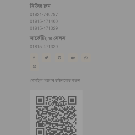
নিউজ রুম
01821-740797
01815-471400
01815-471329
মার্কেটিং ও সেলস
01815-471329
মোবাইল অ্যাপস ডাউনলোড করুন