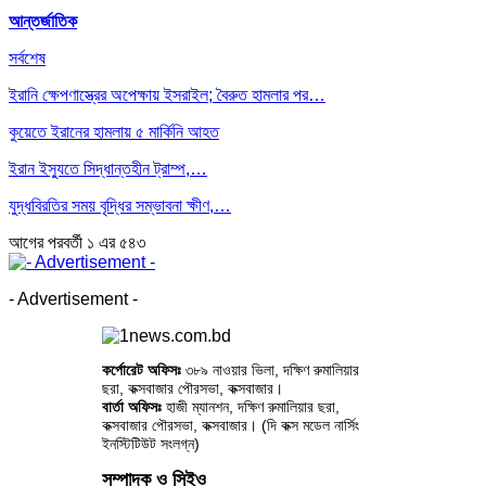
আন্তর্জাতিক
সর্বশেষ
ইরানি ক্ষেপণাস্ত্রের অপেক্ষায় ইসরাইল; বৈরুত হামলার পর…
কুয়েতে ইরানের হামলায় ৫ মার্কিনি আহত
ইরান ইস্যুতে সিদ্ধান্তহীন ট্রাম্প,…
যুদ্ধবিরতির সময় বৃদ্ধির সম্ভাবনা ক্ষীণ,…
আগের
পরবর্তী
১ এর ৫৪৩
- Advertisement -
কর্পোরেট অফিসঃ
৩৮৯ নাওয়ার ভিলা, দক্ষিণ রুমালিয়ার
ছরা, কক্সবাজার পৌরসভা, কক্সবাজার।
বার্তা অফিসঃ
হাজী ম্যানশন, দক্ষিণ রুমালিয়ার ছরা,
কক্সবাজার পৌরসভা, কক্সবাজার। (দি কক্স মডেল নার্সিং
ইনস্টিটিউট সংলগ্ন)
সম্পাদক ও সিইও