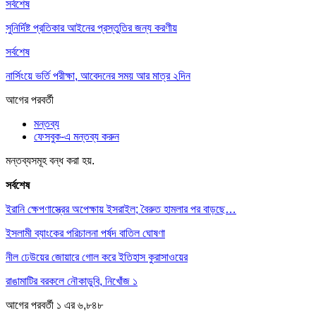
সর্বশেষ
সুনির্দিষ্ট প্রতিকার আইনের প্রস্তুতির জন্য করণীয়
সর্বশেষ
নার্সিংয়ে ভর্তি পরীক্ষা, আবেদনের সময় আর মাত্র ২দিন
আগের
পরবর্তী
মন্তব্য
ফেসবুক-এ মন্তব্য করুন
মন্তব্যসমূহ বন্ধ করা হয়.
সর্বশেষ
ইরানি ক্ষেপণাস্ত্রের অপেক্ষায় ইসরাইল; বৈরুত হামলার পর বাড়ছে…
ইসলামী ব্যাংকের পরিচালনা পর্ষদ বাতিল ঘোষণা
নীল ঢেউয়ের জোয়ারে গোল করে ইতিহাস কুরাসাওয়ের
রাঙামাটির বরকলে নৌকাডুবি, নিখোঁজ ১
আগের
পরবর্তী
১ এর ৬,৮৪৮