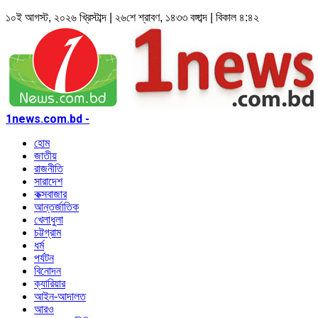
১০ই আগস্ট, ২০২৬ খ্রিস্টাব্দ | ২৬শে শ্রাবণ, ১৪৩৩ বঙ্গাব্দ | বিকাল ৪:৪২
1news.com.bd -
হোম
জাতীয়
রাজনীতি
সারাদেশ
কক্সবাজার
আন্তর্জাতিক
খেলাধুলা
চট্টগ্রাম
ধর্ম
পর্যটন
বিনোদন
ক্যারিয়ার
আইন-আদালত
আরও