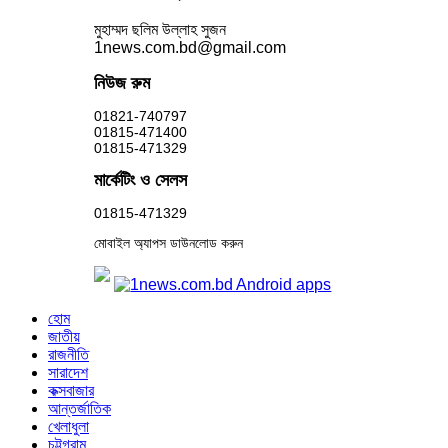
মুহাম্মদ ছলিম উল্লাহ সুজন
1news.com.bd@gmail.com
নিউজ রুম
01821-740797
01815-471400
01815-471329
মার্কেটিং ও সেলস
01815-471329
মোবাইল অ্যাপস ডাউনলোড করুন
হোম
জাতীয়
রাজনীতি
সারাদেশ
কক্সবাজার
আন্তর্জাতিক
খেলাধুলা
চট্টগ্রাম