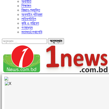
অর্থনীতি
শিক্ষাঙ্গন
বিজ্ঞান-প্রযুক্তি
অনলাইন পত্রিকা
লাইফস্টাইল
কৃষি ও পরিবেশ
গণমাধ্যম
মতামত/লেখালেখি