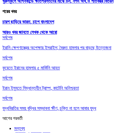
খুরুস্কুলে অগ্নিকান্ডে ক্ষতিগ্রস্তদের মাঝে টিন, নগদ অর্থ,ও শীতবস্ত্র বিতরন
পরের খবর
চারশ ছাড়িয়ে ভারত, চাপে বাংলাদেশ
আরও খবর জানতে
লেখক থেকে আরো
সর্বশেষ
ইরানি ক্ষেপণাস্ত্রের অপেক্ষায় ইসরাইল; বৈরুত হামলার পর বাড়ছে উত্তেজনা
সর্বশেষ
কুয়েতে ইরানের হামলায় ৫ মার্কিনি আহত
সর্বশেষ
ইরান ইস্যুতে সিদ্ধান্তহীন ট্রাম্প, কাটেনি অনিশ্চয়তা
সর্বশেষ
যুদ্ধবিরতির সময় বৃদ্ধির সম্ভাবনা ক্ষীণ, চুক্তি না হলে আবার যুদ্ধ
আগের
পরবর্তী
মন্তব্য