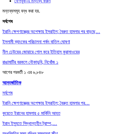
ফেসবুক-এ মন্তব্য করুন
মন্তব্যসমূহ বন্ধ করা হয়.
সর্বশেষ
ইরানি ক্ষেপণাস্ত্রের অপেক্ষায় ইসরাইল; বৈরুত হামলার পর বাড়ছে…
ইসলামী ব্যাংকের পরিচালনা পর্ষদ বাতিল ঘোষণা
নীল ঢেউয়ের জোয়ারে গোল করে ইতিহাস কুরাসাওয়ের
রাঙামাটির বরকলে নৌকাডুবি, নিখোঁজ ১
আগের
পরবর্তী
১ এর ৬,৮৪৮
আন্তর্জাতিক
সর্বশেষ
ইরানি ক্ষেপণাস্ত্রের অপেক্ষায় ইসরাইল; বৈরুত হামলার পর…
কুয়েতে ইরানের হামলায় ৫ মার্কিনি আহত
ইরান ইস্যুতে সিদ্ধান্তহীন ট্রাম্প,…
যুদ্ধবিরতির সময় বৃদ্ধির সম্ভাবনা ক্ষীণ,…