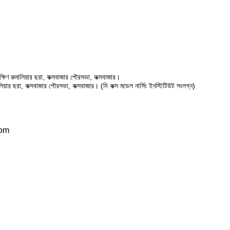
ষিণ রুমালিয়ার ছরা, কক্সবাজার পৌরসভা, কক্সবাজার।
ালিয়ার ছরা, কক্সবাজার পৌরসভা, কক্সবাজার। (দি কক্স মডেল নার্সিং ইনস্টিটিউট সংলগ্ন)
com