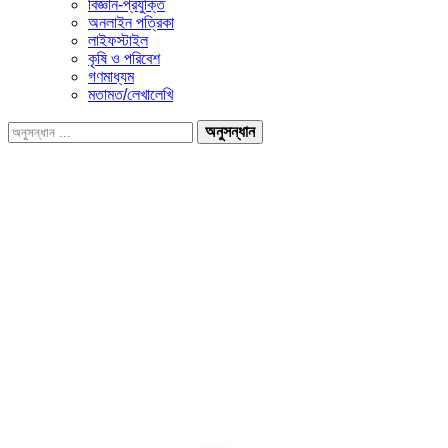
বিজ্ঞান-প্রযুক্তি
অনলাইন পত্রিকা
লাইফস্টাইল
কৃষি ও পরিবেশ
গণমাধ্যম
মতামত/লেখালেখি