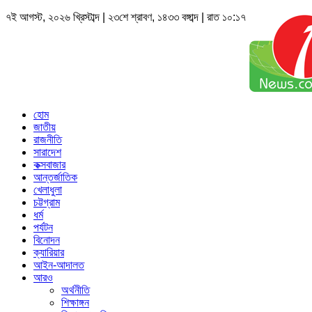
৭ই আগস্ট, ২০২৬ খ্রিস্টাব্দ | ২৩শে শ্রাবণ, ১৪৩৩ বঙ্গাব্দ | রাত ১০:১৭
হোম
জাতীয়
রাজনীতি
সারাদেশ
কক্সবাজার
আন্তর্জাতিক
খেলাধুলা
চট্টগ্রাম
ধর্ম
পর্যটন
বিনোদন
ক্যারিয়ার
আইন-আদালত
আরও
অর্থনীতি
শিক্ষাঙ্গন