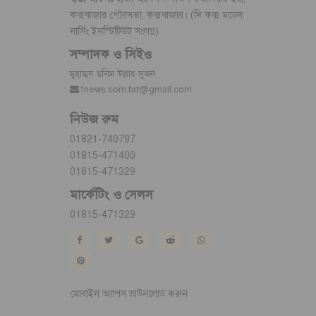
কক্সবাজার পৌরসভা, কক্সবাজার। (দি কক্স মডেল
নার্সিং ইনস্টিটিউট সংলগ্ন)
সম্পাদক ও সিইও
মুহাম্মদ ছলিম উল্লাহ সুজন
1news.com.bd@gmail.com
নিউজ রুম
01821-740797
01815-471400
01815-471329
মার্কেটিং ও সেলস
01815-471329
মোবাইল অ্যাপস ডাউনলোড করুন