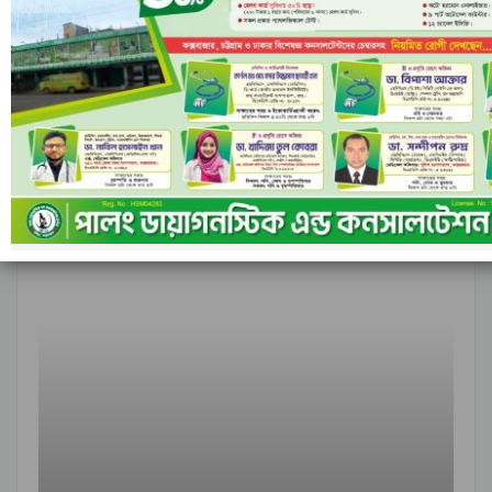
আগের
পরবর্তী
১ এর ৬,৮৪৮
আন্তর্জাতিক