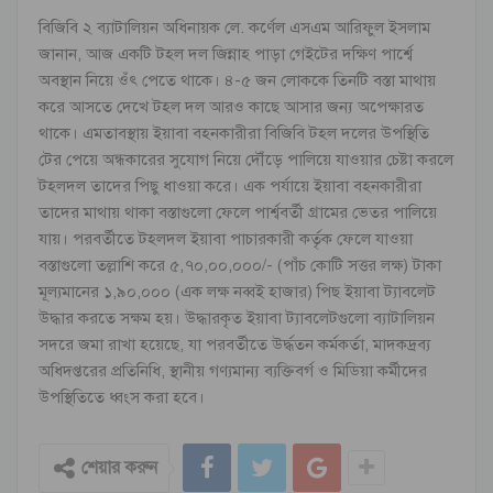
বিজিবি ২ ব্যাটালিয়ন অধিনায়ক লে. কর্ণেল এসএম আরিফুল ইসলাম
জানান, আজ একটি টহল দল জিন্নাহ পাড়া গেইটের দক্ষিণ পার্শ্বে
অবস্থান নিয়ে ওঁৎ পেতে থাকে। ৪-৫ জন লোককে তিনটি বস্তা মাথায়
করে আসতে দেখে টহল দল আরও কাছে আসার জন্য অপেক্ষারত
থাকে। এমতাবস্থায় ইয়াবা বহনকারীরা বিজিবি টহল দলের উপস্থিতি
টের পেয়ে অন্ধকারের সুযোগ নিয়ে দৌঁড়ে পালিয়ে যাওয়ার চেষ্টা করলে
টহলদল তাদের পিছু ধাওয়া করে। এক পর্যায়ে ইয়াবা বহনকারীরা
তাদের মাথায় থাকা বস্তাগুলো ফেলে পার্শ্ববর্তী গ্রামের ভেতর পালিয়ে
যায়। পরবর্তীতে টহলদল ইয়াবা পাচারকারী কর্তৃক ফেলে যাওয়া
বস্তাগুলো তল্লাশি করে ৫,৭০,০০,০০০/- (পাঁচ কোটি সত্তর লক্ষ) টাকা
মূল্যমানের ১,৯০,০০০ (এক লক্ষ নব্বই হাজার) পিছ ইয়াবা ট্যাবলেট
উদ্ধার করতে সক্ষম হয়। উদ্ধারকৃত ইয়াবা ট্যাবলেটগুলো ব্যাটালিয়ন
সদরে জমা রাখা হয়েছে, যা পরবর্তীতে উর্দ্ধতন কর্মকর্তা, মাদকদ্রব্য
অধিদপ্তরের প্রতিনিধি, স্থানীয় গণ্যমান্য ব্যক্তিবর্গ ও মিডিয়া কর্মীদের
উপস্থিতিতে ধ্বংস করা হবে।
শেয়ার করুন