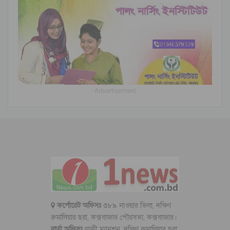
- Advertisement -
কর্পোরেট অফিসঃ
৩৮৯ নাওয়ার ভিলা, দক্ষিণ
রুমালিয়ার ছরা, কক্সবাজার পৌরসভা, কক্সবাজার।
বার্তা অফিসঃ
হাজী ম্যানশন, দক্ষিণ রুমালিয়ার ছরা,