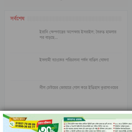
সর্বশেষ
ইরানি ক্ষেপণাস্ত্রের অপেক্ষায় ইসরাইল; বৈরুত হামলার
পর বাড়ছে…
ইসলামী ব্যাংকের পরিচালনা পর্ষদ বাতিল ঘোষণা
নীল ঢেউয়ের জোয়ারে গোল করে ইতিহাস কুরাসাওয়ের
রাঙামাটির বরকলে নৌকাডুবি, নিখোঁজ ১