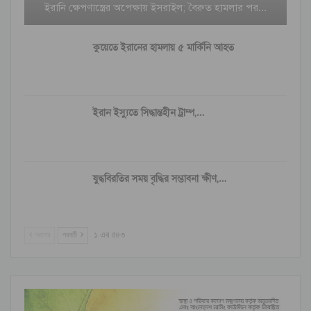
ইরানি ক্ষেপণাস্ত্রের অপেক্ষায় ইসরাইল; বৈরুত হামলার পর…
কুয়েতে ইরানের হামলায় ৫ মার্কিনি আহত
ইরান ইস্যুতে সিদ্ধান্তহীন ট্রাম্প,…
যুদ্ধবিরতির সময় বৃদ্ধির সম্ভাবনা ক্ষীণ,…
আগের
পরবর্তী
১ এর ৫৪৩