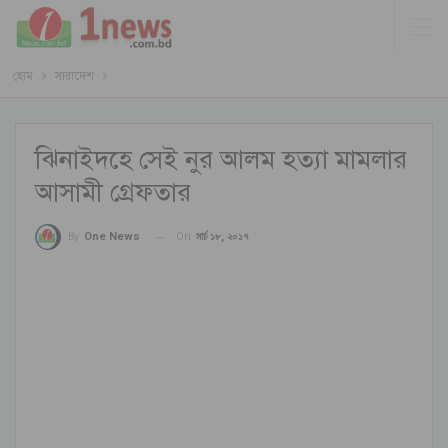
হোম
সারাদেশ
ঝিনাইদহে সেই নুর আলম হত্যা মামলার
আসামী গ্রেফতার
On
মার্চ ১৮, ২০১৭
By
One News