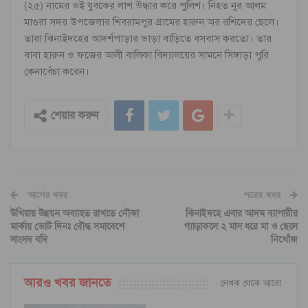
(২৫) নামের ওই যুবকের লাশ উদ্ধার করে পুলিশ। নিহত নুর আলম
মাগুরা সদর উপজেলার শিবরামপুর গ্রামের হারুন অর রশিদের ছেলে।
তারা ঝিনাইদহের আদর্শপাড়ার ভাড়া বাড়িতে বসবাস করতো। তার
বাবা হারুন ও ফজের আলী বালিকা বিদ্যালয়ের সামনে সিঙ্গাড়া পুরি
কেনাবেঁচা করেন।
শেয়ার করুন
আগের খবর
পরের খবর
উখিয়ায় উন্নয়ন অব্যাহত রাখতে নৌকা
ঝিনাইদহে এবার আদম ব্যাপারীর
মার্কায় ভোট দিনঃ বৌদ্ধ সমাবেশে
গ্যাড়াকলে ২ মাস ধরে মা ও ছেলে
সাংসদ বদি
নিখোঁজ
আরও খবর জানতে
লেখক থেকে আরো