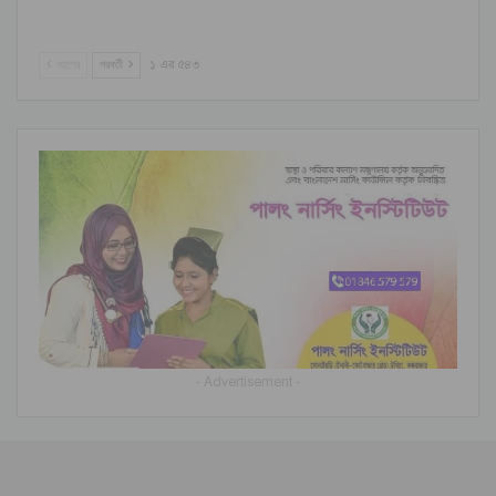
আগের
পরবর্তী
১ এর ৫৪৩
- Advertisement -