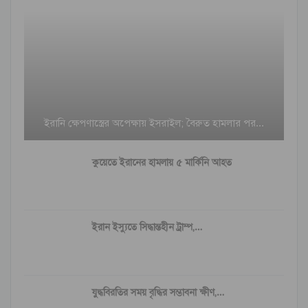
ইরানি ক্ষেপণাস্ত্রের অপেক্ষায় ইসরাইল; বৈরুত হামলার পর…
কুয়েতে ইরানের হামলায় ৫ মার্কিনি আহত
ইরান ইস্যুতে সিদ্ধান্তহীন ট্রাম্প,…
যুদ্ধবিরতির সময় বৃদ্ধির সম্ভাবনা ক্ষীণ,…