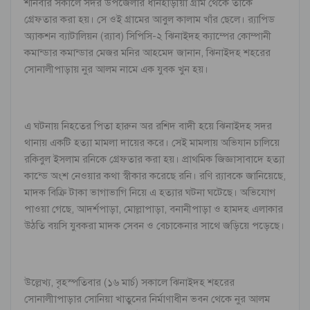
শনিবার সকালে সদর উপজেলার ধানহাড়ীয়া গ্রাম থেকে তাকে
গ্রেফতার করা হয়। সে ওই গ্রামের আবুল কালাম খাঁর ছেলে। র‌্যাপিড
অ্যাকশন ব্যাটালিয়ন (র‌্যাব) সিপিসি-২ ঝিনাইদহ ক্যাম্পের কোম্পানী
কমান্ডার কমান্ডার মেজর মনির আহমেদ জানান, ঝিনাইদহ শহরের
সোনালীপাড়ায় নুর আলম নামে এক যুবক খুন হয়।
এ ঘটনায় নিহতের পিতা হারুন অর রশিদ বাদী হয়ে ঝিনাইদহ সদর
থানায় একটি হত্যা মামলা দায়ের করে। সেই মামলায় অভিযান চালিয়ে
রকিবুল ইসলাম রনিকে গ্রেফতার করা হয়। প্রাথমিক জিজ্ঞাসাবাদে হত্যা
কান্ডে অংশ নেওয়ার কথা স্বীকার করেছে রনি। রণি র‌্যাবকে জানিয়েছে,
মাদক বিক্রি টাকা ভাগাভাগি নিয়ে এ হত্যার ঘটনা ঘটেছে। অভিযোগ
পাওয়া গেছে, আদর্শপাড়া, মোল্লাপাড়া, বনানীপাড়া ও হামদহ এলাকার
উঠতি বয়সি যুবকরা মাদক সেবন ও বেচাকেনার সাথে জড়িয়ে পড়েছে।
উল্লেখ্য, বৃহস্পতিবার (১৬ মার্চ) সকালে ঝিনাইদহ শহরের
সোনালীাপাড়ার সোনিয়া খাতুনের নির্মাণাধীন ভবন থেকে নুর আলম