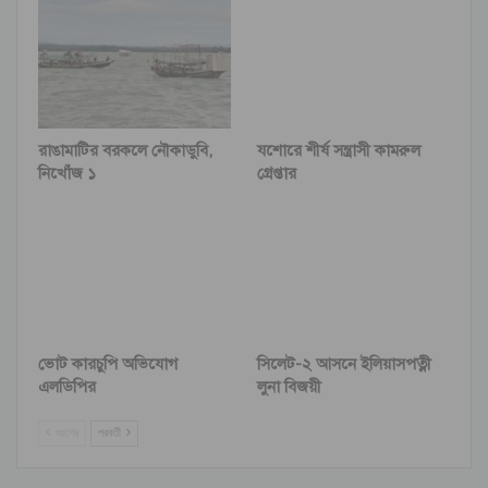
রাঙামাটির বরকলে নৌকাডুবি,
যশোরে শীর্ষ সন্ত্রাসী কামরুল
নিখোঁজ ১
গ্রেপ্তার
ভোট কারচুপি অভিযোগ
সিলেট-২ আসনে ইলিয়াসপত্নী
এলডিপির
লুনা বিজয়ী
আগের
পরবর্তী