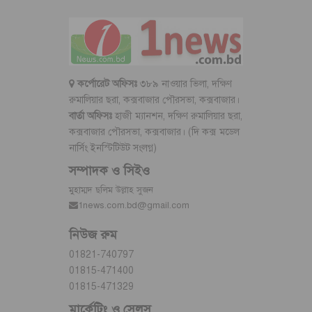
কর্পোরেট অফিসঃ
৩৮৯ নাওয়ার ভিলা, দক্ষিণ
রুমালিয়ার ছরা, কক্সবাজার পৌরসভা, কক্সবাজার।
বার্তা অফিসঃ
হাজী ম্যানশন, দক্ষিণ রুমালিয়ার ছরা,
কক্সবাজার পৌরসভা, কক্সবাজার। (দি কক্স মডেল
নার্সিং ইনস্টিটিউট সংলগ্ন)
সম্পাদক ও সিইও
মুহাম্মদ ছলিম উল্লাহ সুজন
1news.com.bd@gmail.com
নিউজ রুম
01821-740797
01815-471400
01815-471329
মার্কেটিং ও সেলস