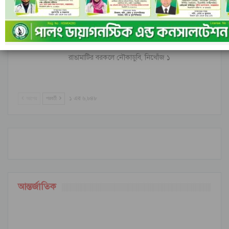
নীল ঢেউয়ের জোয়ারে গোল করে ইতিহাস কুরাসাওয়ের
রাঙামাটির বরকলে নৌকাডুবি, নিখোঁজ ১
আগের
পরবর্তী
১ এর ৬,৮৪৮
আন্তর্জাতিক