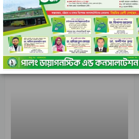
আগের
পরবর্তী
১ এর ৬,৮৪৮
আন্তর্জাতিক