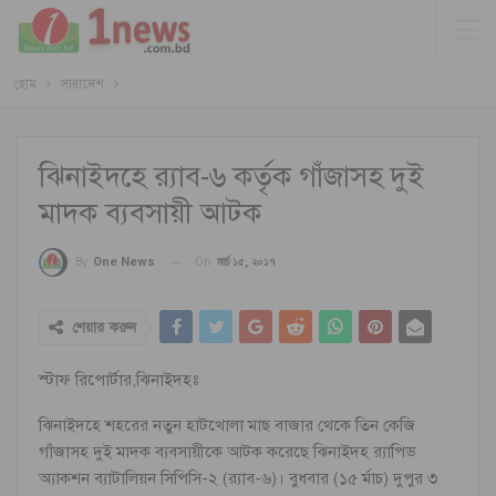
হোম
সারাদেশ
ঝিনাইদহে র‌্যাব-৬ কর্তৃক গাঁজাসহ দুই
মাদক ব্যবসায়ী আটক
On
মার্চ ১৫, ২০১৭
By
One News
শেয়ার করুন
স্টাফ রিপোর্টার,ঝিনাইদহঃ
ঝিনাইদহে শহরের নতুন হাটখোলা মাছ বাজার থেকে তিন কেজি
গাঁজাসহ দুই মাদক ব্যবসায়ীকে আটক করেছে ঝিনাইদহ র‌্যাপিড
অ্যাকশন ব্যাটালিয়ন সিপিসি-২ (র‌্যাব-৬)। বুধবার (১৫ র্মাচ) দুপুর ৩