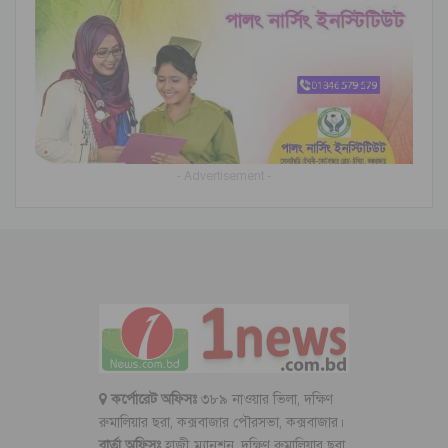
- Advertisement -
কর্পোরেট অফিসঃ
৩৮৯ নাওয়ার ভিলা, দক্ষিণ
রুমালিয়ার ছরা, কক্সবাজার পৌরসভা, কক্সবাজার।
বার্তা অফিসঃ
হাজী ম্যানশন, দক্ষিণ রুমালিয়ার ছরা,