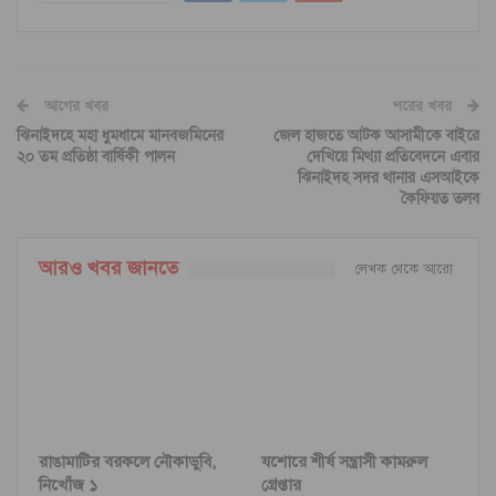
আগের খবর
পরের খবর
ঝিনাইদহে মহা ধুমধামে মানবজমিনের
জেল হাজতে আটক আসামীকে বাইরে
২০ তম প্রতিষ্ঠা বার্ষিকী পালন
দেখিয়ে মিথ্যা প্রতিবেদনে এবার
ঝিনাইদহ সদর থানার এসআইকে
কৈফিয়ত তলব
আরও খবর জানতে
লেখক থেকে আরো
রাঙামাটির বরকলে নৌকাডুবি,
যশোরে শীর্ষ সন্ত্রাসী কামরুল
নিখোঁজ ১
গ্রেপ্তার