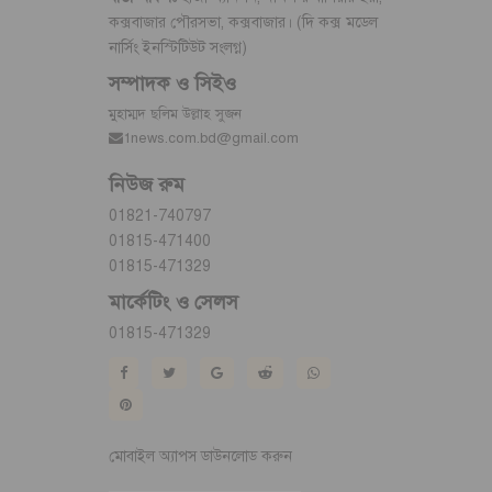
কক্সবাজার পৌরসভা, কক্সবাজার। (দি কক্স মডেল
নার্সিং ইনস্টিটিউট সংলগ্ন)
সম্পাদক ও সিইও
মুহাম্মদ ছলিম উল্লাহ সুজন
1news.com.bd@gmail.com
নিউজ রুম
01821-740797
01815-471400
01815-471329
মার্কেটিং ও সেলস
01815-471329
মোবাইল অ্যাপস ডাউনলোড করুন