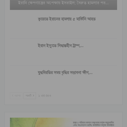
ইরানি ক্ষেপণাস্ত্রের অপেক্ষায় ইসরাইল; বৈরুত হামলার পর…
কুয়েতে ইরানের হামলায় ৫ মার্কিনি আহত
ইরান ইস্যুতে সিদ্ধান্তহীন ট্রাম্প,…
যুদ্ধবিরতির সময় বৃদ্ধির সম্ভাবনা ক্ষীণ,…
আগের
পরবর্তী
১ এর ৫৪৩