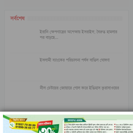
সর্বশেষ
ইরানি ক্ষেপণাস্ত্রের অপেক্ষায় ইসরাইল; বৈরুত হামলার
পর বাড়ছে…
ইসলামী ব্যাংকের পরিচালনা পর্ষদ বাতিল ঘোষণা
নীল ঢেউয়ের জোয়ারে গোল করে ইতিহাস কুরাসাওয়ের
রাঙামাটির বরকলে নৌকাডুবি, নিখোঁজ ১