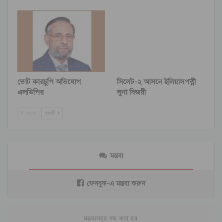
ভোট কারচুপি অভিযোগ
সিলেট-২ আসনে ইলিয়াসপত্নী
এলডিপির
লুনা বিজয়ী
আগের
পরবর্তী
মন্তব্য
ফেসবুক-এ মন্তব্য করুন
মন্তব্যসমূহ বন্ধ করা হয়.