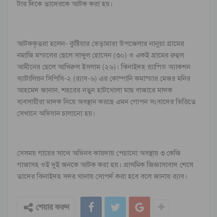
টার দিকে তাদেরকে আটক করা হয়।
আটককৃতরা হলেন- কুষ্টিয়ার ভেড়ামারা উপজেলার নানুয়া গ্রামের
নমাজি মন্ডলের ছেলে সাব্দুল হোসেন (৩০) ও একই গ্রামের রুহুল
আমীনের ছেলে আখিরুল ইসলাম (২৬)। ঝিনাইদহ র‌্যাপিড অ্যাকশন
ব্যাটালিয়ন সিপিসি-২ (র‌্যাব-৬) এর কোম্পানি কমান্ডার মেজর মনির
আহমেদ জানান, শহরের নতুন হাটখোলা মাছ বাজারে মাদক
ব্যবসায়ীরা মাদক নিয়ে অবস্থান করছে এমন গোপন সংবাদের ভিত্তিতে
সেখানে অভিযান চালানো হয়।
সেসময় গায়ের সাথে অভিনব কায়দায় পেচানো অবস্থায় ৩ কেজি
গাজাসহ ওই দুই জনকে আটক করা হয়। প্রাথমিক জিজ্ঞাসাবাদ শেষে
তাদের ঝিনাইদহ সদর থানায় সোপর্দ করা হবে বলে জানায় র‌্যাব।
শেয়ার করুন