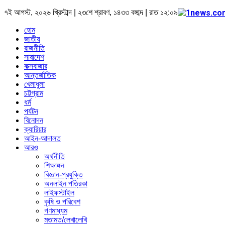
৭ই আগস্ট, ২০২৬ খ্রিস্টাব্দ | ২৩শে শ্রাবণ, ১৪৩৩ বঙ্গাব্দ | রাত ১২:০৯
হোম
জাতীয়
রাজনীতি
সারাদেশ
কক্সবাজার
আন্তর্জাতিক
খেলাধুলা
চট্টগ্রাম
ধর্ম
পর্যটন
বিনোদন
ক্যারিয়ার
আইন-আদালত
আরও
অর্থনীতি
শিক্ষাঙ্গন
বিজ্ঞান-প্রযুক্তি
অনলাইন পত্রিকা
লাইফস্টাইল
কৃষি ও পরিবেশ
গণমাধ্যম
মতামত/লেখালেখি