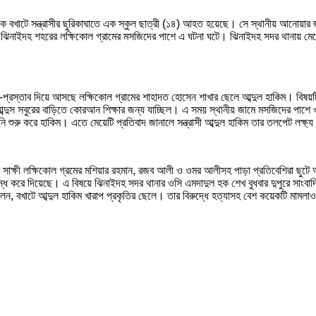
 বখাটে সন্ত্রাসীর ছুরিকাঘাতে এক স্কুল ছাত্রী (১৪) আহত হয়েছে। সে স্থানীয় আনোয়ার জা
পথে ঝিনাইদহ শহরের লক্ষিকোল গ্রামের মসজিদের পাশে এ ঘটনা ঘটে। ঝিনাইদহ সদর থানায় মে
প্রস্তাব দিয়ে আসছে লক্ষিকোল গ্রামের শাহাদত হোসেন শাখার ছেলে আব্দুল হাকিম। বিষয়টি 
আব্দুস সবুরের বাড়িতে কোরআন শিক্ষার জন্য যাচ্ছিল। এ সময় স্থানীয় জামে মসজিদের পাশ
নি শুরু করে হাকিম। এতে মেয়েটি প্রতিবাদ জানালে সন্ত্রাসী আব্দুল হাকিম তার তলপেট লক্ষ্
র সাক্ষী লক্ষিকোল গ্রমের মশিয়ার রহমান, রজব আলী ও ওমর আলীসহ পাড়া প্রতিবেশিরা ছুটে 
ন্ধ করে দিয়েছে। এ বিষয়ে ঝিনাইদহ সদর থানার ওসি এমদাদুল হক শেখ বুধবার দুপুরে সাংব
েন, বখাটে আব্দুল হাকিম খারাপ প্রকৃতির ছেলে। তার বিরুদ্ধে হত্যাসহ বেশ কয়েকটি মামল