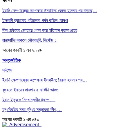
সর্বশেষ
ইরানি ক্ষেপণাস্ত্রের অপেক্ষায় ইসরাইল; বৈরুত হামলার পর বাড়ছে…
ইসলামী ব্যাংকের পরিচালনা পর্ষদ বাতিল ঘোষণা
নীল ঢেউয়ের জোয়ারে গোল করে ইতিহাস কুরাসাওয়ের
রাঙামাটির বরকলে নৌকাডুবি, নিখোঁজ ১
আগের
পরবর্তী
১ এর ৬,৮৪৮
আন্তর্জাতিক
সর্বশেষ
ইরানি ক্ষেপণাস্ত্রের অপেক্ষায় ইসরাইল; বৈরুত হামলার পর…
কুয়েতে ইরানের হামলায় ৫ মার্কিনি আহত
ইরান ইস্যুতে সিদ্ধান্তহীন ট্রাম্প,…
যুদ্ধবিরতির সময় বৃদ্ধির সম্ভাবনা ক্ষীণ,…
আগের
পরবর্তী
১ এর ৫৪৩