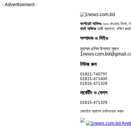
- Advertisement -
কর্পোরেট অফিসঃ
৩৮৯ নাওয়ার ভিলা, দক্
বার্তা অফিসঃ
হাজী ম্যানশন, দক্ষিণ রুম
সম্পাদক ও সিইও
মুহাম্মদ ছলিম উল্লাহ সুজন
1news.com.bd@gmail.
নিউজ রুম
01821-740797
01815-471400
01815-471329
মার্কেটিং ও সেলস
01815-471329
মোবাইল অ্যাপস ডাউনলোড করুন