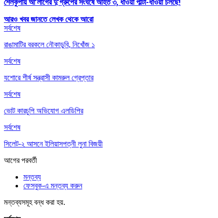
শৈলকুপায় আ’লীগের দু’গ্রুপের সংঘর্ষে আহত ৩, ধাওয়া পাল্টা-ধাওয়া চলছে!
আরও খবর জানতে
লেখক থেকে আরো
সর্বশেষ
রাঙামাটির বরকলে নৌকাডুবি, নিখোঁজ ১
সর্বশেষ
যশোরে শীর্ষ সন্ত্রাসী কামরুল গ্রেপ্তার
সর্বশেষ
ভোট কারচুপি অভিযোগ এলডিপির
সর্বশেষ
সিলেট-২ আসনে ইলিয়াসপত্নী লুনা বিজয়ী
আগের
পরবর্তী
মন্তব্য
ফেসবুক-এ মন্তব্য করুন
মন্তব্যসমূহ বন্ধ করা হয়.