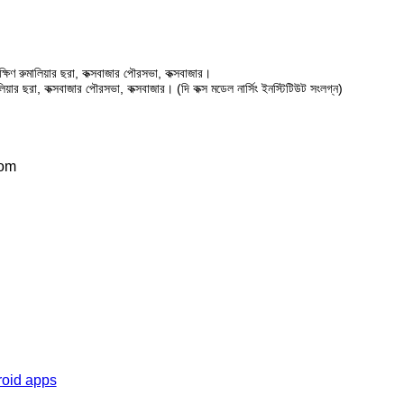
ষিণ রুমালিয়ার ছরা, কক্সবাজার পৌরসভা, কক্সবাজার।
ালিয়ার ছরা, কক্সবাজার পৌরসভা, কক্সবাজার। (দি কক্স মডেল নার্সিং ইনস্টিটিউট সংলগ্ন)
com