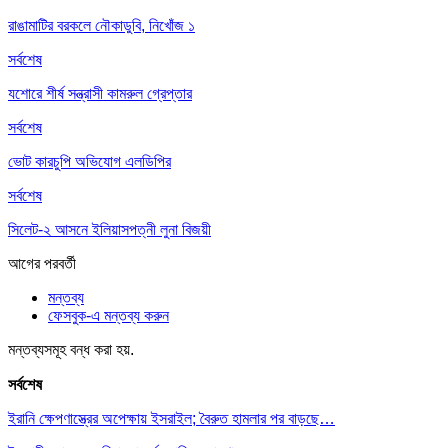
রাঙামাটির বরকলে নৌকাডুবি, নিখোঁজ ১
সর্বশেষ
যশোরে শীর্ষ সন্ত্রাসী কামরুল গ্রেপ্তার
সর্বশেষ
ভোট কারচুপি অভিযোগ এলডিপির
সর্বশেষ
সিলেট-২ আসনে ইলিয়াসপত্নী লুনা বিজয়ী
আগের
পরবর্তী
মন্তব্য
ফেসবুক-এ মন্তব্য করুন
মন্তব্যসমূহ বন্ধ করা হয়.
সর্বশেষ
ইরানি ক্ষেপণাস্ত্রের অপেক্ষায় ইসরাইল; বৈরুত হামলার পর বাড়ছে…