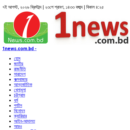
৭ই আগস্ট, ২০২৬ খ্রিস্টাব্দ | ২৩শে শ্রাবণ, ১৪৩৩ বঙ্গাব্দ | বিকাল ৪:২৫
1news.com.bd -
হোম
জাতীয়
রাজনীতি
সারাদেশ
কক্সবাজার
আন্তর্জাতিক
খেলাধুলা
চট্টগ্রাম
ধর্ম
পর্যটন
বিনোদন
ক্যারিয়ার
আইন-আদালত
আরও