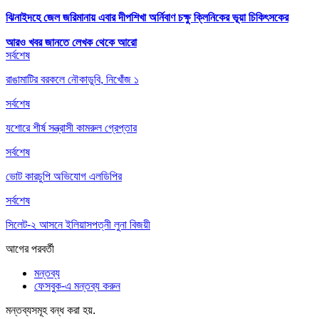
ঝিনাইদহে জেল জরিমানায় এবার দীপশিখা অর্নিবাণ চক্ষু ক্লিনিকের ভূয়া চিকিৎসকের
আরও খবর জানতে
লেখক থেকে আরো
সর্বশেষ
রাঙামাটির বরকলে নৌকাডুবি, নিখোঁজ ১
সর্বশেষ
যশোরে শীর্ষ সন্ত্রাসী কামরুল গ্রেপ্তার
সর্বশেষ
ভোট কারচুপি অভিযোগ এলডিপির
সর্বশেষ
সিলেট-২ আসনে ইলিয়াসপত্নী লুনা বিজয়ী
আগের
পরবর্তী
মন্তব্য
ফেসবুক-এ মন্তব্য করুন
মন্তব্যসমূহ বন্ধ করা হয়.