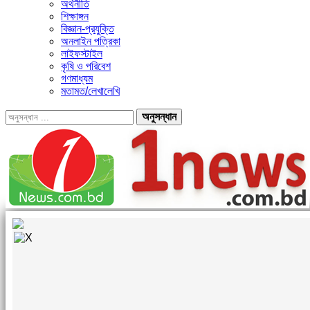
অর্থনীতি
শিক্ষাঙ্গন
বিজ্ঞান-প্রযুক্তি
অনলাইন পত্রিকা
লাইফস্টাইল
কৃষি ও পরিবেশ
গণমাধ্যম
মতামত/লেখালেখি