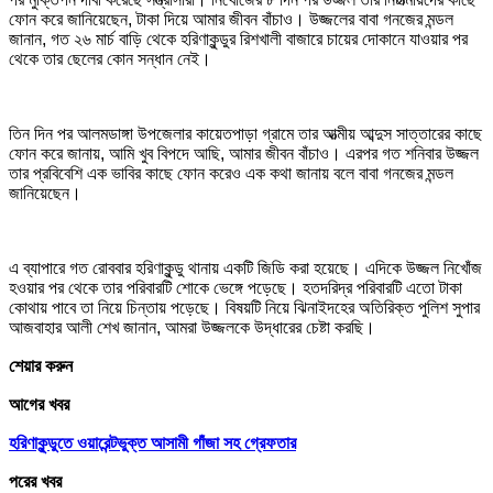
ফোন করে জানিয়েছেন, টাকা দিয়ে আমার জীবন বাঁচাও। উজ্জলের বাবা গনজের মন্ডল
জানান, গত ২৬ মার্চ বাড়ি থেকে হরিণাকুন্ডুর রিশখালী বাজারে চায়ের দোকানে যাওয়ার পর
থেকে তার ছেলের কোন সন্ধান নেই।
তিন দিন পর আলমডাঙ্গা উপজেলার কায়েতপাড়া গ্রামে তার আত্মীয় আব্দুস সাত্তারের কাছে
ফোন করে জানায়, আমি খুব বিপদে আছি, আমার জীবন বাঁচাও। এরপর গত শনিবার উজ্জল
তার প্রবিবেশি এক ভাবির কাছে ফোন করেও এক কথা জানায় বলে বাবা গনজের মন্ডল
জানিয়েছেন।
এ ব্যাপারে গত রোববার হরিণাকুন্ডু থানায় একটি জিডি করা হয়েছে। এদিকে উজ্জল নিখোঁজ
হওয়ার পর থেকে তার পরিবারটি শোকে ভেঙ্গে পড়েছে। হতদরিদ্র পরিবারটি এতো টাকা
কোথায় পাবে তা নিয়ে চিন্তায় পড়েছে। বিষয়টি নিয়ে ঝিনাইদহের অতিরিক্ত পুলিশ সুপার
আজবাহার আলী শেখ জানান, আমরা উজ্জলকে উদ্ধারের চেষ্টা করছি।
শেয়ার করুন
আগের খবর
হরিণাকুন্ডুতে ওয়ারেন্টভুক্ত আসামী গাঁজা সহ গ্রেফতার
পরের খবর