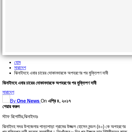
হোম
সারাদেশ
ঝিনাইদহে এবার চায়ের দোকানদারকে অপহরণের পর মুক্তিপণ দাবী
ঝিনাইদহে এবার চায়ের দোকানদারকে অপহরণের পর মুক্তিপণ দাবী
সারাদেশ
By
One News
On
এপ্রি ৪, ২০১৭
শেয়ার করুন
স্টাফ রিপোর্টার,ঝিনাইদহঃ
ঝিনাইদহ সদর উপজেলার পান্তপাড়া গ্রামের উজ্জল হোসেন মন্ডল (৪০) কে অপহরণের
পর মুক্তিপন দাবী করেছে সন্ত্রাসীরা। নিখোঁজের ৮ দিন পর উজ্জল তার নিটাত্মীয়দের কাছে