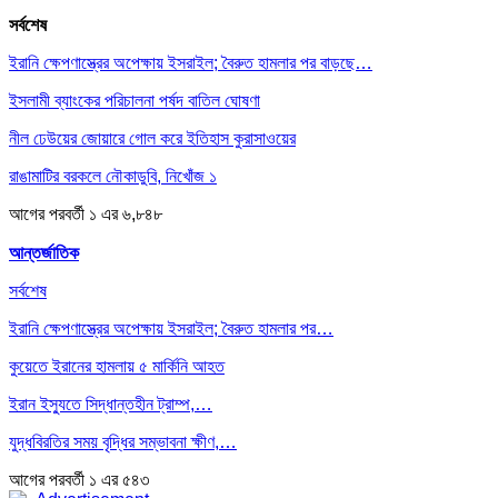
সর্বশেষ
ইরানি ক্ষেপণাস্ত্রের অপেক্ষায় ইসরাইল; বৈরুত হামলার পর বাড়ছে…
ইসলামী ব্যাংকের পরিচালনা পর্ষদ বাতিল ঘোষণা
নীল ঢেউয়ের জোয়ারে গোল করে ইতিহাস কুরাসাওয়ের
রাঙামাটির বরকলে নৌকাডুবি, নিখোঁজ ১
আগের
পরবর্তী
১ এর ৬,৮৪৮
আন্তর্জাতিক
সর্বশেষ
ইরানি ক্ষেপণাস্ত্রের অপেক্ষায় ইসরাইল; বৈরুত হামলার পর…
কুয়েতে ইরানের হামলায় ৫ মার্কিনি আহত
ইরান ইস্যুতে সিদ্ধান্তহীন ট্রাম্প,…
যুদ্ধবিরতির সময় বৃদ্ধির সম্ভাবনা ক্ষীণ,…
আগের
পরবর্তী
১ এর ৫৪৩