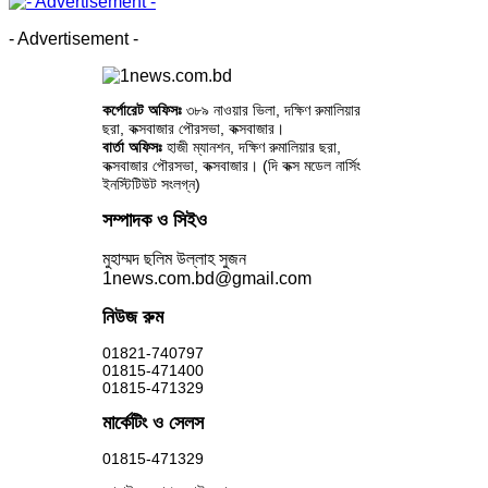
- Advertisement -
কর্পোরেট অফিসঃ
৩৮৯ নাওয়ার ভিলা, দক্ষিণ রুমালিয়ার
ছরা, কক্সবাজার পৌরসভা, কক্সবাজার।
বার্তা অফিসঃ
হাজী ম্যানশন, দক্ষিণ রুমালিয়ার ছরা,
কক্সবাজার পৌরসভা, কক্সবাজার। (দি কক্স মডেল নার্সিং
ইনস্টিটিউট সংলগ্ন)
সম্পাদক ও সিইও
মুহাম্মদ ছলিম উল্লাহ সুজন
1news.com.bd@gmail.com
নিউজ রুম
01821-740797
01815-471400
01815-471329
মার্কেটিং ও সেলস
01815-471329