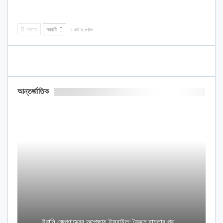
আগের
পরবর্তী
১ এর ৬,৮৪৮
আন্তর্জাতিক
ইরানি ক্ষেপণাস্ত্রের অপেক্ষায় ইসরাইল; বৈরুত হামলার পর…