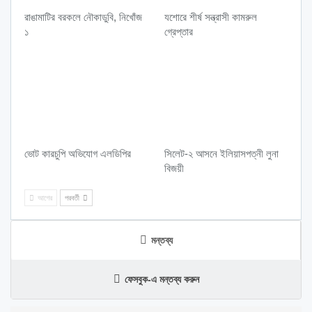
রাঙামাটির বরকলে নৌকাডুবি, নিখোঁজ
যশোরে শীর্ষ সন্ত্রাসী কামরুল
১
গ্রেপ্তার
ভোট কারচুপি অভিযোগ এলডিপির
সিলেট-২ আসনে ইলিয়াসপত্নী লুনা
বিজয়ী
আগের
পরবর্তী
মন্তব্য
ফেসবুক-এ মন্তব্য করুন