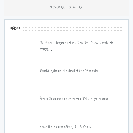
মন্তব্যসমূহ বন্ধ করা হয়.
সর্বশেষ
ইরানি ক্ষেপণাস্ত্রের অপেক্ষায় ইসরাইল; বৈরুত হামলার পর
বাড়ছে…
ইসলামী ব্যাংকের পরিচালনা পর্ষদ বাতিল ঘোষণা
নীল ঢেউয়ের জোয়ারে গোল করে ইতিহাস কুরাসাওয়ের
রাঙামাটির বরকলে নৌকাডুবি, নিখোঁজ ১