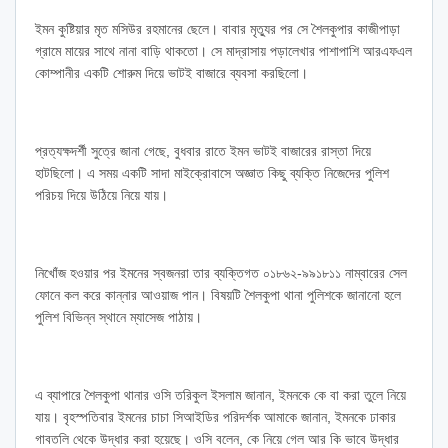
ইমন কুষ্টিয়ার মৃত মসিউর রহমানের ছেলে। বাবার মৃত্যুর পর সে শৈলকুপার কাজীপাড়া
গ্রামে মায়ের সাথে নানা বাড়ি থাকতো। সে মাদ্রাসায় পড়ালেখার পাশাপাশি আরএফএল
কোম্পানীর একটি শোরুম দিয়ে ভাটই বাজারে ব্যবসা করছিলো।
প্রত্যক্ষদর্শী সুত্রে জানা গেছে, বুধবার রাতে ইমন ভাটই বাজারের রাস্তা দিয়ে
হাটছিলো। এ সময় একটি সাদা মাইক্রোবাসে অজ্ঞাত কিছু ব্যক্তি নিজেদের পুলিশ
পরিচয় দিয়ে উঠিয়ে নিয়ে যায়।
নিখোঁজ হওয়ার পর ইমনের স্বজনরা তার ব্যক্তিগত ০১৮৬২-৯৯১৮১১ নাম্বারের সেল
ফোনে কল করে কান্নার আওয়াজ পান। বিষয়টি শৈলকুপা থানা পুলিশকে জানানো হলে
পুলিশ বিভিন্ন স্থানে ম্যাসেজ পাঠায়।
এ ব্যাপারে শৈলকুপা থানার ওসি তরিকুল ইসলাম জানান, ইমনকে কে বা করা তুলে নিয়ে
যায়। বৃহস্পতিবার ইমনের চাচা সিআইডির পরিদর্শক আমাকে জানান, ইমনকে ঢাকার
গাবতলি থেকে উদ্ধার করা হয়েছে। ওসি বলেন, কে নিয়ে গেল আর কি ভাবে উদ্ধার