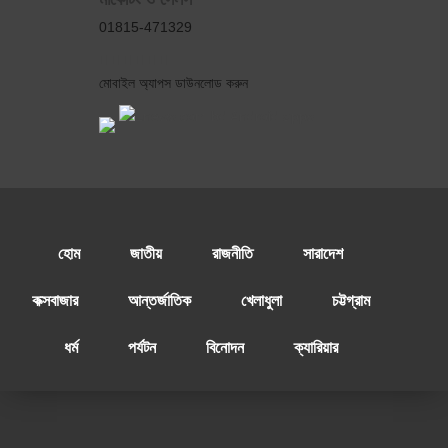
01815-471329
মোবাইল অ্যাপস ডাউনলোড করুন
হোম
জাতীয়
রাজনীতি
সারাদেশ
কক্সবাজার
আন্তর্জাতিক
খেলাধুলা
চট্টগ্রাম
ধর্ম
পর্যটন
বিনোদন
ক্যারিয়ার