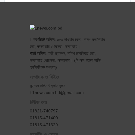
কর্পোরেট অফিসঃ
৩৮৯ নাওয়ার ভিলা, দক্ষিণ রুমালিয়ার
ছরা, কক্সবাজার পৌরসভা, কক্সবাজার।
বার্তা অফিসঃ
হাজী ম্যানশন, দক্ষিণ রুমালিয়ার ছরা,
কক্সবাজার পৌরসভা, কক্সবাজার। (দি কক্স মডেল নার্সিং
ইনস্টিটিউট সংলগ্ন)
সম্পাদক ও সিইও
মুহাম্মদ ছলিম উল্লাহ সুজন
1news.com.bd@gmail.com
নিউজ রুম
01821-740797
01815-471400
01815-471329
মার্কেটিং ও সেলস