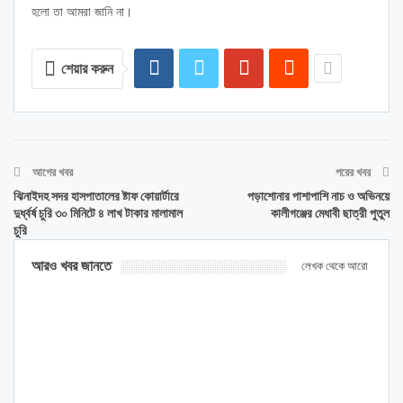
হলো তা আমরা জানি না।
শেয়ার করুন
আগের খবর
পরের খবর
ঝিনাইদহ সদর হাসপাতালের ষ্টাফ কোয়ার্টারে
পড়াশোনার পাশাপাশি নাচ ও অভিনয়ে
দুর্ধ্বর্ষ চুরি ৩০ মিনিটে ৪ লাখ টাকার মালামাল
কালীগঞ্জের মেধাবী ছাত্রী পুতুল
চুরি
আরও খবর জানতে
লেখক থেকে আরো