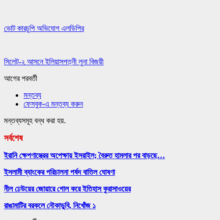
ভোট কারচুপি অভিযোগ এলডিপির
সিলেট-২ আসনে ইলিয়াসপত্নী লুনা বিজয়ী
আগের
পরবর্তী
মন্তব্য
ফেসবুক-এ মন্তব্য করুন
মন্তব্যসমূহ বন্ধ করা হয়.
সর্বশেষ
ইরানি ক্ষেপণাস্ত্রের অপেক্ষায় ইসরাইল; বৈরুত হামলার পর বাড়ছে…
ইসলামী ব্যাংকের পরিচালনা পর্ষদ বাতিল ঘোষণা
নীল ঢেউয়ের জোয়ারে গোল করে ইতিহাস কুরাসাওয়ের
রাঙামাটির বরকলে নৌকাডুবি, নিখোঁজ ১