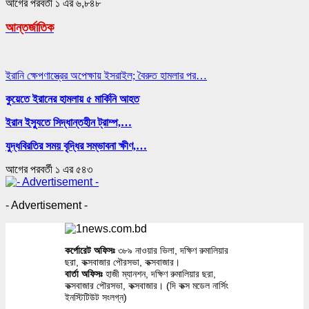
আগের
পরবর্তী
১ এর ৬,৮৪৮
আন্তর্জাতিক
ইরানি ক্ষেপণাস্ত্রের অপেক্ষায় ইসরাইল; বৈরুত হামলার পর…
কুয়েতে ইরানের হামলায় ৫ মার্কিনি আহত
ইরান ইস্যুতে সিদ্ধান্তহীন ট্রাম্প,…
যুদ্ধবিরতির সময় বৃদ্ধির সম্ভাবনা ক্ষীণ,…
আগের
পরবর্তী
১ এর ৫৪৩
- Advertisement -
কর্পোরেট অফিসঃ
৩৮৯ নাওয়ার ভিলা, দক্ষিণ রুমালিয়ার
ছরা, কক্সবাজার পৌরসভা, কক্সবাজার।
বার্তা অফিসঃ
হাজী ম্যানশন, দক্ষিণ রুমালিয়ার ছরা,
কক্সবাজার পৌরসভা, কক্সবাজার। (দি কক্স মডেল নার্সিং
ইনস্টিটিউট সংলগ্ন)