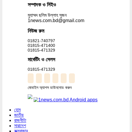
সম্পাদক ও সিইও
মুহাম্মদ ছলিম উল্লাহ সুজন
1news.com.bd@gmail.com
নিউজ রুম
01821-740797
01815-471400
01815-471329
মার্কেটিং ও সেলস
01815-471329
মোবাইল অ্যাপস ডাউনলোড করুন
হোম
জাতীয়
রাজনীতি
সারাদেশ
কক্সবাজার