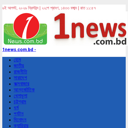
৬ই আগস্ট, ২০২৬ খ্রিস্টাব্দ | ২২শে শ্রাবণ, ১৪৩৩ বঙ্গাব্দ | রাত ১১:৫৭
1news.com.bd -
হোম
জাতীয়
রাজনীতি
সারাদেশ
কক্সবাজার
আন্তর্জাতিক
খেলাধুলা
চট্টগ্রাম
ধর্ম
পর্যটন
বিনোদন
ক্যারিয়ার