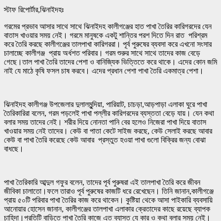
স্টাফ রিপোর্টার,ঝিনাইদহঃ
গরমের প্রভাব আসার সাথে সাথে ঝিনাইদহ কালীগঞ্জের হাত পাখা তৈরির কারিগরদের যেন
বাতাস খাওয়ার সময় নেই। গরমে মানুষকে একটু শান্তির পরশ দিতে দিন রাত পরিশ্রম
করে তৈরি করছে কালীগঞ্জের তালপাখা কারিগররা। পূর্ব পুরুষের ব্যবসা করে এখনো সংসার
চালাচ্ছে কালীগঞ্জ প্রায় অর্ধশত পরিবার। গরম শুরুর সাথে সাথে তাদের কাজ বেড়ে
গেছে।তাল পাখা তৈরি তাদের পেশা ও বানিজ্যিক ভিত্তিতে করে থাকে। এদের কোন জমি
নাই যে মাঠে কৃষি ফসল চাষ করবে। এদের প্রধান পেশা পাখা তৈরি একমাত্র পেশা।
ঝিনাইদহ কালীগঞ্জ উপজেলার দুলালমুন্দিয়া, পারিয়াট, চাচড়া,আড়পাড়া এলাকা ঘুরে পাখা
তৈরিকারিরা বলেন, গরম পড়লেই পাখা পল্লীর কারিগরদের ব্যস্ততা বেড়ে যায়। যেন কথা
বলার সময় তাদের নেই। শরীর দিয়ে নোনতা পানি বের হলেও নিজেরা পাখা দিয়ে বাতাস
খাওয়ার সময় নেই তাদের। কেউ বা পাতা কেটে সাইজ করছে, কেউ সেলাই করছে আবার
কেউ বা পাখা তৈরি করেছে কেউ আবার প্রস্তুত হওয়া পাখা গুলো বিক্রির জন্য বোঝা
বাধছে।
পাখা তৈরিকারি আব্দুল গফুর বলেন, তাদের পূর্ব পুরুষরা এই তালপাখা তৈরি করে জীবন
জীবিকা চালাতো।ফলে তারাও পূর্ব পুরুষের কাজটি ধরে রেখেছেন। তিনি জানান,কালীগঞ্জে
প্রায় ৫০টি পরিবার পাখা তৈরির কাজ করে থাকেন। কুষ্টিয়া থেকে আসা পাইকারি ব্যবসায়ি
আনোয়ার হোসেন জানান, কালীগঞ্জের তালপাখা এলাকার ক্রেতাদের কাছে রয়েছে ব্যাপক
চাহিদা।প্রতিটি বাড়িতে পাখা তৈরি কাজে এত ব্যাস্ত যে কার ও কথা বলার সময় নেই।