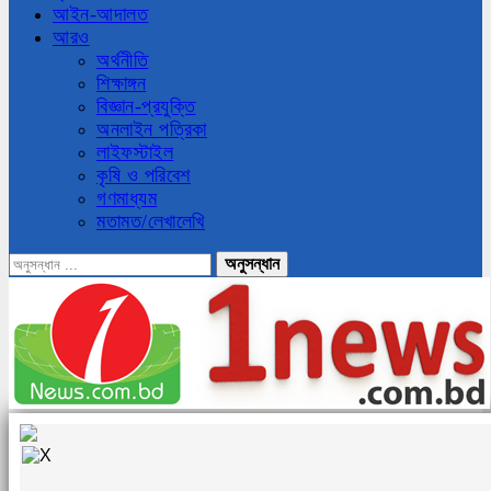
আইন-আদালত
আরও
অর্থনীতি
শিক্ষাঙ্গন
বিজ্ঞান-প্রযুক্তি
অনলাইন পত্রিকা
লাইফস্টাইল
কৃষি ও পরিবেশ
গণমাধ্যম
মতামত/লেখালেখি