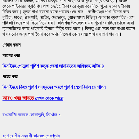
নজরুল আরো জানান, তাদের তৈরিকৃত পাখা পাইকারী ও খুচরা বিক্রি করা হয়। এখান
থেকে পাইকাররা প্রতিপিস পাখা ১২/১৫ টাকা দরে ক্রয় করে নিয়ে খুচরা ২০/২২ টাকায়
বিক্রি করে। মুলত পাখা ব্যবসা থাকে গরমের ৩/৪ মাস। কালীগঞ্জের পাখা বিশেষ করে
কুষ্টিয়া, মাগুরা, রাজশাহি, নাটোর, মেহেরপুর, চুয়াডাঙ্গাসহ বিভিন্ন এলাকার ব্যবসায়িরা এসে
পাইকারি দরে পাখা কিনে নিয়ে যায়। কালীগঞ্জ উপজেলায় এরা খুচরা ও বাইরে থেকে আসা
ব্যবসায়িদের কাছে পাইকারি হিসাবে বিক্রি করে থাকে। কিন্তু এরা সবার তালপাখার বাতাস
খাওয়ানোর জন্য পাখা তৈরি করে অথচ নিজেরা কোন সময় পাখার বাতাশ খায় না।
শেয়ার করুন
আগের খবর
ঝিনাইদহ গোয়েন্দা পুলিশ কতৃক জেলা জামায়াতের আমিরসহ আটক ৪
পরের খবর
ঝিনাইদহে নিহত পুলিশ সদস্যদের স্মরণে পুলিশ মেমোরিয়াল ডে পালন
আরও খবর জানতে
লেখক থেকে আরো
রাঙামাটির বরকলে নৌকাডুবি, নিখোঁজ ১
যশোরে শীর্ষ সন্ত্রাসী কামরুল গ্রেপ্তার