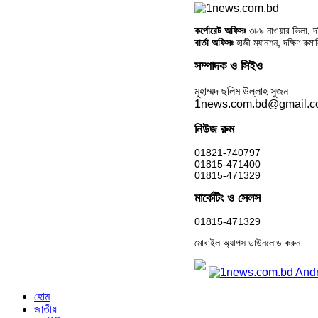
কর্পোরেট অফিসঃ
৩৮৯ নাওয়ার ভিলা, দক্
বার্তা অফিসঃ
হাজী ম্যানশন, দক্ষিণ রুম
সম্পাদক ও সিইও
মুহাম্মদ ছলিম উল্লাহ সুজন
1news.com.bd@gmail.
নিউজ রুম
01821-740797
01815-471400
01815-471329
মার্কেটিং ও সেলস
01815-471329
মোবাইল অ্যাপস ডাউনলোড করুন
হোম
জাতীয়