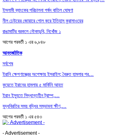
ইসলামী ব্যাংকের পরিচালনা পর্ষদ বাতিল ঘোষণা
নীল ঢেউয়ের জোয়ারে গোল করে ইতিহাস কুরাসাওয়ের
রাঙামাটির বরকলে নৌকাডুবি, নিখোঁজ ১
আগের
পরবর্তী
১ এর ৬,৮৪৮
আন্তর্জাতিক
সর্বশেষ
ইরানি ক্ষেপণাস্ত্রের অপেক্ষায় ইসরাইল; বৈরুত হামলার পর…
কুয়েতে ইরানের হামলায় ৫ মার্কিনি আহত
ইরান ইস্যুতে সিদ্ধান্তহীন ট্রাম্প,…
যুদ্ধবিরতির সময় বৃদ্ধির সম্ভাবনা ক্ষীণ,…
আগের
পরবর্তী
১ এর ৫৪৩
- Advertisement -