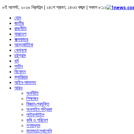
৮ই আগস্ট, ২০২৬ খ্রিস্টাব্দ | ২৪শে শ্রাবণ, ১৪৩৩ বঙ্গাব্দ | সকাল ৮:১২
হোম
জাতীয়
রাজনীতি
সারাদেশ
কক্সবাজার
আন্তর্জাতিক
খেলাধুলা
চট্টগ্রাম
ধর্ম
পর্যটন
বিনোদন
ক্যারিয়ার
আইন-আদালত
আরও
অর্থনীতি
শিক্ষাঙ্গন
বিজ্ঞান-প্রযুক্তি
অনলাইন পত্রিকা
লাইফস্টাইল
কৃষি ও পরিবেশ
গণমাধ্যম
মতামত/লেখালেখি