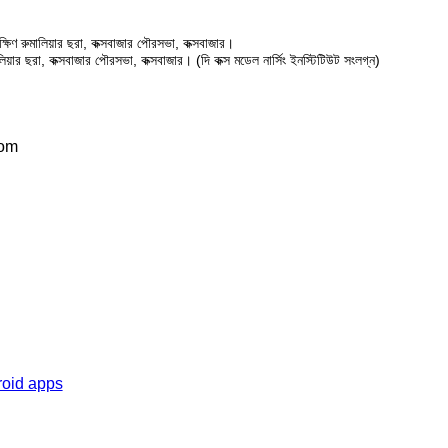
ষিণ রুমালিয়ার ছরা, কক্সবাজার পৌরসভা, কক্সবাজার।
ালিয়ার ছরা, কক্সবাজার পৌরসভা, কক্সবাজার। (দি কক্স মডেল নার্সিং ইনস্টিটিউট সংলগ্ন)
com