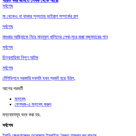
আরও খবর জানতে
লেখক থেকে আরো
সর্বশেষ
মা থেকেও না থাকার শূন্যতায় ভাইরাল সম্পর্কের গল্প
সর্বশেষ
মাগুরার আছিয়াকে নিয়ে মাহবুবুল খালিদের লেখা-সুরে বাপ্পা মজুমদারের গান
সর্বশেষ
চিত্রনায়িকা নিপুণ আটক
সর্বশেষ
টেলিভিশনে সরকারি দখলটা যখন প্রকট হয়ে উঠল,
আগের
পরবর্তী
মন্তব্য
ফেসবুক-এ মন্তব্য করুন
মন্তব্যসমূহ বন্ধ করা হয়.
সর্বশেষ
ইরানি ক্ষেপণাস্ত্রের অপেক্ষায় ইসরাইল; বৈরুত হামলার পর বাড়ছে…