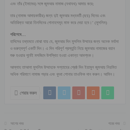
এবং তাঁর (ইমামের) সঙ্গে জুমআর নামাজ (যথাযথ) আদায় করে;
তার (নামাজ আদায়কারীর) জন্য দুই জুমআর মধ্যবর্তী (ছয়) দিনের এবং
অতিরিক্ত আরো তিনদিনের গোনাহসমূহ মাফ করে দেয়া হবে।’ (মুসলিম)
পরিশেষে…
হাদিসের তথ্যমতে বোঝা যায় যে, জুমআর দিন মুসলিম উম্মাহর জন্য অনেক মর্যাদা
ও গুরুত্বপূর্ণ একটি দিন। এ দিন পরিপূর্ণ প্রস্তুতি নিয়ে জুমআর নামাজের বয়ান
শুরু হওয়ার পূর্বেই মসজিদে উপস্থিত হওয়া একান্ত আবশ্যক।
আল্লাহ তাআলা মুসলিম উম্মাহকে সপ্তাহের শ্রেষ্ঠ দিন ইয়ামুল জুমআয় নিয়মিত
অধিক পরিমাণে নামাজ পড়ার এবং খুৎবা শোনার তাওফিক দান করুন। আমিন।
শেয়ার করুন
আগের খবর
পরের খবর