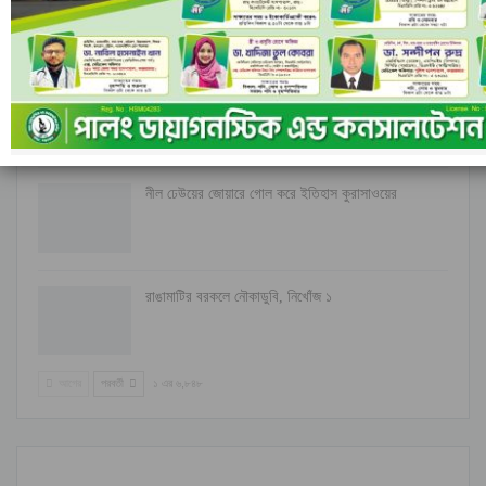
বাড়ছে…
ইসলামী ব্যাংকের পরিচালনা পর্ষদ বাতিল ঘোষণা
নীল ঢেউয়ের জোয়ারে গোল করে ইতিহাস কুরাসাওয়ের
রাঙামাটির বরকলে নৌকাডুবি, নিখোঁজ ১
আগের
পরবর্তী
১ এর ৬,৮৪৮