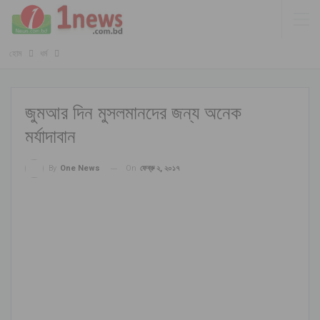
হোম
ধর্ম
জুমআর দিন মুসলমানদের জন্য অনেক
মর্যাদাবান
On
ফেব্রু ২, ২০১৭
By
One News