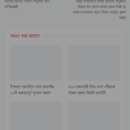
সিস্টেম মতোই নির্বাচন অনুষ্ঠিত হবে :
রামুর মনিরঝিলে রাবার ড্যামের অনুষ্ঠানে
বাণিজমন্ত্রী
রিয়াজ উল আলম রাবার ড্যাম নির্মাণের
কারণে চাষাবাদে প্রাণ ফিরে পেয়েছে কৃষক
সমাজ
আরও খবর জানতে
ইবাদতে প্রশান্তি পেতে মহানবীর
৪১৯ হজযাত্রী নিয়ে দেশে পৌঁছেছে
১০টি গুরুত্বপূর্ণ সুন্নত আমল
হজের প্রথম ফিরতি ফ্লাইট