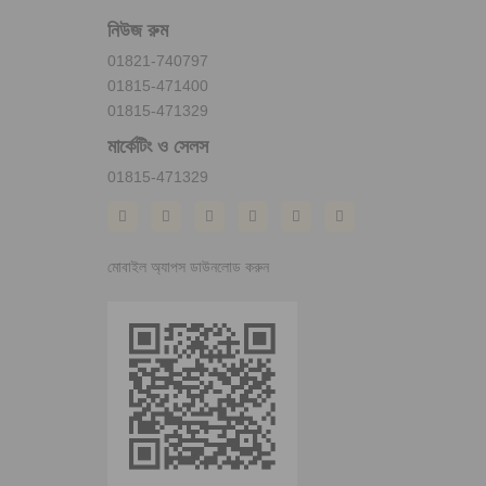
নিউজ রুম
01821-740797
01815-471400
01815-471329
মার্কেটিং ও সেলস
01815-471329
মোবাইল অ্যাপস ডাউনলোড করুন