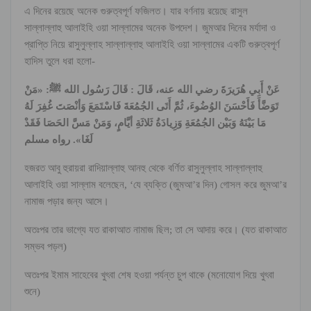
এ দিনের রয়েছে অনেক গুরুত্বপূর্ণ ফজিলত। যার বর্ণনায় রয়েছে রাসুল
সাল্লাল্লাহু আলাইহি ওয়া সাল্লামের অনেক উপদেশ। জুমআর দিনের মর্যাদা ও
প্রাপ্তি নিয়ে রাসুলুল্লাহ সাল্লাল্লাহু আলাইহি ওয়া সাল্লামের একটি গুরুত্বপূর্ণ
হাদিস তুলে ধরা হলো-
عَنْ أَبِي هُرَيرَةَ رضي الله عنه، قَالَ : قَالَ رَسُول الله ﷺ: «مَنْ
تَوَضَّأَ فَأَحْسَنَ الوُضُوءَ، ثُمَّ أَتَى الجُمُعَةَ فَاسْتَمَعَ وَأنْصَتَ غُفِرَ لَهُ
مَا بَيْنَهُ وَبَيْن الجُمُعَةِ وَزِيادَةُ ثَلاثَةِ أيَّامٍ، وَمَنْ مَسَّ الحَصَا فَقَدْ
لَغَا». رواه مسلم
হজরত আবু হুরায়রা রাদিয়াল্লাহু আনহু থেকে বর্ণিত রাসুলুল্লাহ সাল্লাল্লাহু
আলাইহি ওয়া সাল্লাম বলেছেন, ‘যে ব্যক্তি (জুমআ’র দিন) গোসল করে জুমআ’র
নামাজ পড়ার জন্য আসে।
অতঃপর তার ভাগ্যে যত রাকাআত নামাজ ছিল; তা সে আদায় করে। (যত রাকাআত
সম্ভব পড়ল)
অতঃপর ইমাম সাহেবের খুৎবা শেষ হওয়া পর্যন্ত চুপ থাকে (মনোযোগ দিয়ে খুৎবা
শুনে)