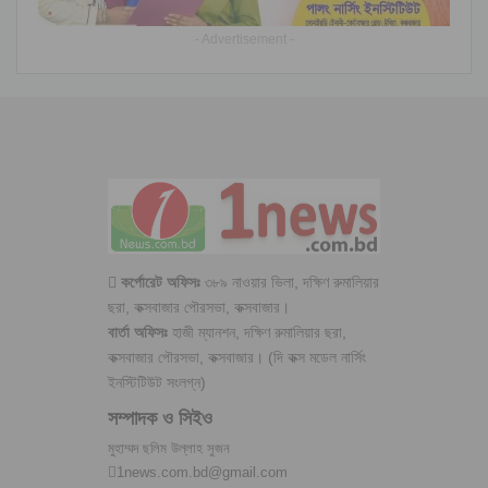
- Advertisement -
কর্পোরেট অফিসঃ
৩৮৯ নাওয়ার ভিলা, দক্ষিণ রুমালিয়ার
ছরা, কক্সবাজার পৌরসভা, কক্সবাজার।
বার্তা অফিসঃ
হাজী ম্যানশন, দক্ষিণ রুমালিয়ার ছরা,
কক্সবাজার পৌরসভা, কক্সবাজার। (দি কক্স মডেল নার্সিং
ইনস্টিটিউট সংলগ্ন)
সম্পাদক ও সিইও
মুহাম্মদ ছলিম উল্লাহ সুজন
1news.com.bd@gmail.com