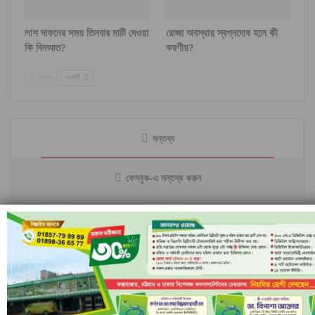
লাশ দাফনের সময় তিনবার মাটি দেওয়া
রোজা অবস্থায় স্বপ্নদোষ হলে কী
কি বিদআত?
করণীয়?
আগের
পরবর্তী
মন্তব্য
ফেসবুক-এ মন্তব্য করুন
মন্তব্যসমূহ বন্ধ করা হয়.
সর্বশেষ
ইরানি ক্ষেপণাস্ত্রের অপেক্ষায় ইসরাইল; বৈরুত হামলার পর