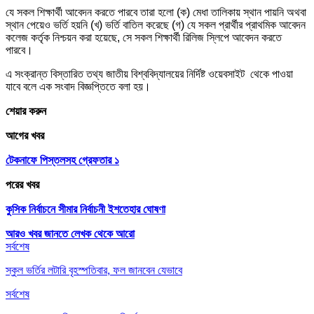
যে সকল শিক্ষার্থী আবেদন করতে পারবে তারা হলো (ক) মেধা তালিকায় স্থান পায়নি অথবা
স্থান পেয়েও ভর্তি হয়নি (খ) ভর্তি বাতিল করেছে (গ) যে সকল প্রার্থীর প্রাথমিক আবেদন
কলেজ কর্তৃক নিশ্চয়ন করা হয়েছে, সে সকল শিক্ষার্থী রিলিজ স্লিপে আবেদন করতে
পারবে।
এ সংক্রান্ত বিস্তারিত তথ্য জাতীয় বিশ্ববিদ্যালয়ের নির্দিষ্ট ওয়েবসাইট থেকে পাওয়া
যাবে বলে এক সংবাদ বিজ্ঞপ্তিতে বলা হয়।
শেয়ার করুন
আগের খবর
টেকনাফে পিস্তলসহ গ্রেফতার ১
পরের খবর
কুসিক নির্বাচনে সীমার নির্বাচনী ইশতেহার ঘোষণা
আরও খবর জানতে
লেখক থেকে আরো
সর্বশেষ
স্কুল ভর্তির লটারি বৃহস্পতিবার, ফল জানবেন যেভাবে
সর্বশেষ