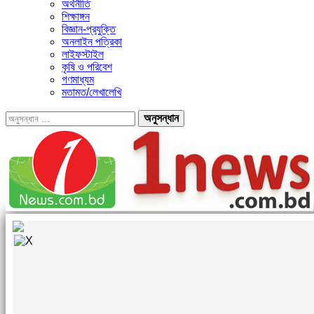
অর্থনীতি
শিক্ষাঙ্গন
বিজ্ঞান-প্রযুক্তি
অনলাইন পত্রিকা
লাইফস্টাইল
কৃষি ও পরিবেশ
গণমাধ্যম
মতামত/লেখালেখি