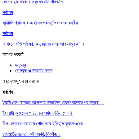
দেশের ২৪ সরকারি স্কুলের নাম পরিবর্তন
সর্বশেষ
সুনির্দিষ্ট প্রতিকার আইনের প্রস্তুতির জন্য করণীয়
সর্বশেষ
নার্সিংয়ে ভর্তি পরীক্ষা, আবেদনের সময় আর মাত্র ২দিন
আগের
পরবর্তী
মন্তব্য
ফেসবুক-এ মন্তব্য করুন
মন্তব্যসমূহ বন্ধ করা হয়.
সর্বশেষ
ইরানি ক্ষেপণাস্ত্রের অপেক্ষায় ইসরাইল; বৈরুত হামলার পর বাড়ছে…
ইসলামী ব্যাংকের পরিচালনা পর্ষদ বাতিল ঘোষণা
নীল ঢেউয়ের জোয়ারে গোল করে ইতিহাস কুরাসাওয়ের
রাঙামাটির বরকলে নৌকাডুবি, নিখোঁজ ১