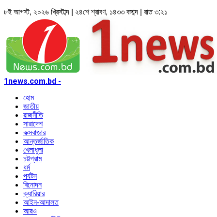
৮ই আগস্ট, ২০২৬ খ্রিস্টাব্দ | ২৪শে শ্রাবণ, ১৪৩৩ বঙ্গাব্দ | রাত ৩:২১
1news.com.bd -
হোম
জাতীয়
রাজনীতি
সারাদেশ
কক্সবাজার
আন্তর্জাতিক
খেলাধুলা
চট্টগ্রাম
ধর্ম
পর্যটন
বিনোদন
ক্যারিয়ার
আইন-আদালত
আরও