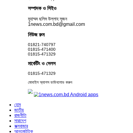
সম্পাদক ও সিইও
মুহাম্মদ ছলিম উল্লাহ সুজন
1news.com.bd@gmail.com
নিউজ রুম
01821-740797
01815-471400
01815-471329
মার্কেটিং ও সেলস
01815-471329
মোবাইল অ্যাপস ডাউনলোড করুন
হোম
জাতীয়
রাজনীতি
সারাদেশ
কক্সবাজার
আন্তর্জাতিক