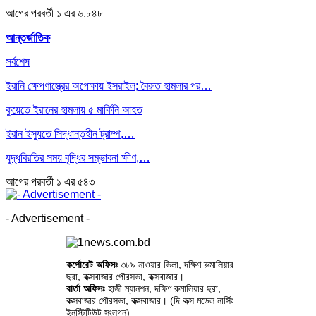
আগের
পরবর্তী
১ এর ৬,৮৪৮
আন্তর্জাতিক
সর্বশেষ
ইরানি ক্ষেপণাস্ত্রের অপেক্ষায় ইসরাইল; বৈরুত হামলার পর…
কুয়েতে ইরানের হামলায় ৫ মার্কিনি আহত
ইরান ইস্যুতে সিদ্ধান্তহীন ট্রাম্প,…
যুদ্ধবিরতির সময় বৃদ্ধির সম্ভাবনা ক্ষীণ,…
আগের
পরবর্তী
১ এর ৫৪৩
- Advertisement -
কর্পোরেট অফিসঃ
৩৮৯ নাওয়ার ভিলা, দক্ষিণ রুমালিয়ার
ছরা, কক্সবাজার পৌরসভা, কক্সবাজার।
বার্তা অফিসঃ
হাজী ম্যানশন, দক্ষিণ রুমালিয়ার ছরা,
কক্সবাজার পৌরসভা, কক্সবাজার। (দি কক্স মডেল নার্সিং
ইনস্টিটিউট সংলগ্ন)