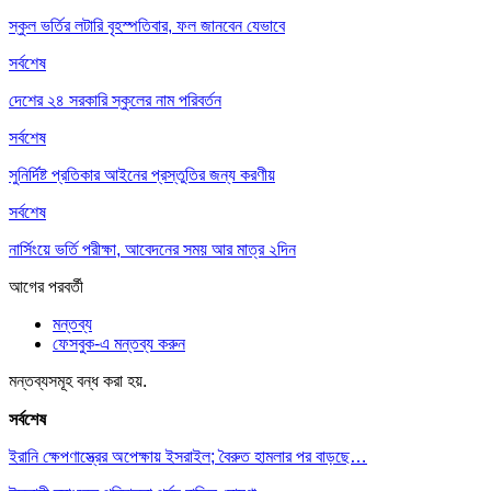
স্কুল ভর্তির লটারি বৃহস্পতিবার, ফল জানবেন যেভাবে
সর্বশেষ
দেশের ২৪ সরকারি স্কুলের নাম পরিবর্তন
সর্বশেষ
সুনির্দিষ্ট প্রতিকার আইনের প্রস্তুতির জন্য করণীয়
সর্বশেষ
নার্সিংয়ে ভর্তি পরীক্ষা, আবেদনের সময় আর মাত্র ২দিন
আগের
পরবর্তী
মন্তব্য
ফেসবুক-এ মন্তব্য করুন
মন্তব্যসমূহ বন্ধ করা হয়.
সর্বশেষ
ইরানি ক্ষেপণাস্ত্রের অপেক্ষায় ইসরাইল; বৈরুত হামলার পর বাড়ছে…