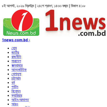
৮ই আগস্ট, ২০২৬ খ্রিস্টাব্দ | ২৪শে শ্রাবণ, ১৪৩৩ বঙ্গাব্দ | বিকাল ৪:০৮
1news.com.bd -
হোম
জাতীয়
রাজনীতি
সারাদেশ
কক্সবাজার
আন্তর্জাতিক
খেলাধুলা
চট্টগ্রাম
ধর্ম
পর্যটন
বিনোদন
ক্যারিয়ার
আইন-আদালত
আরও