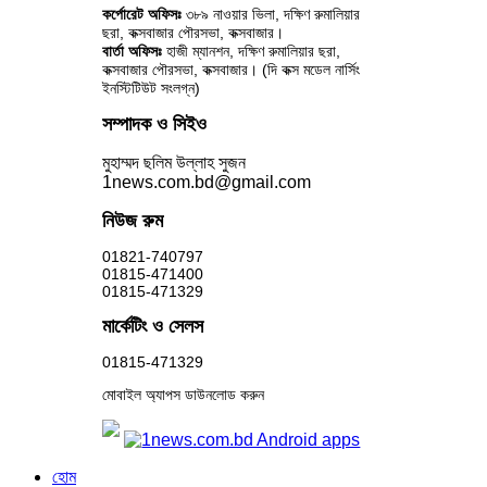
কর্পোরেট অফিসঃ
৩৮৯ নাওয়ার ভিলা, দক্ষিণ রুমালিয়ার
ছরা, কক্সবাজার পৌরসভা, কক্সবাজার।
বার্তা অফিসঃ
হাজী ম্যানশন, দক্ষিণ রুমালিয়ার ছরা,
কক্সবাজার পৌরসভা, কক্সবাজার। (দি কক্স মডেল নার্সিং
ইনস্টিটিউট সংলগ্ন)
সম্পাদক ও সিইও
মুহাম্মদ ছলিম উল্লাহ সুজন
1news.com.bd@gmail.com
নিউজ রুম
01821-740797
01815-471400
01815-471329
মার্কেটিং ও সেলস
01815-471329
মোবাইল অ্যাপস ডাউনলোড করুন
হোম