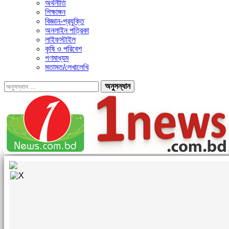
অর্থনীতি
শিক্ষাঙ্গন
বিজ্ঞান-প্রযুক্তি
অনলাইন পত্রিকা
লাইফস্টাইল
কৃষি ও পরিবেশ
গণমাধ্যম
মতামত/লেখালেখি