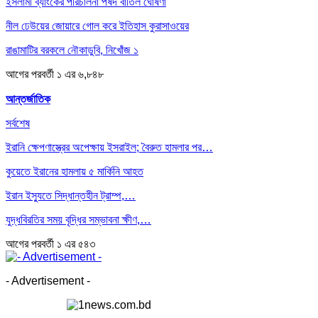
ইসলামী ব্যাংকের পরিচালনা পর্ষদ বাতিল ঘোষণা
নীল ঢেউয়ের জোয়ারে গোল করে ইতিহাস কুরাসাওয়ের
রাঙামাটির বরকলে নৌকাডুবি, নিখোঁজ ১
আগের
পরবর্তী
১ এর ৬,৮৪৮
আন্তর্জাতিক
সর্বশেষ
ইরানি ক্ষেপণাস্ত্রের অপেক্ষায় ইসরাইল; বৈরুত হামলার পর…
কুয়েতে ইরানের হামলায় ৫ মার্কিনি আহত
ইরান ইস্যুতে সিদ্ধান্তহীন ট্রাম্প,…
যুদ্ধবিরতির সময় বৃদ্ধির সম্ভাবনা ক্ষীণ,…
আগের
পরবর্তী
১ এর ৫৪৩
- Advertisement -