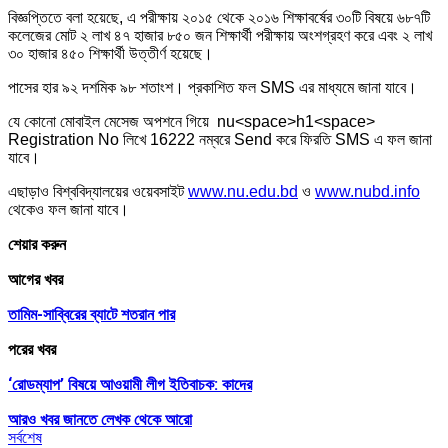
বিজ্ঞপ্তিতে বলা হয়েছে, এ পরীক্ষায় ২০১৫ থেকে ২০১৬ শিক্ষাবর্ষের ৩০টি বিষয়ে ৬৮৭টি
কলেজের মোট ২ লাখ ৪৭ হাজার ৮৫০ জন শিক্ষার্থী পরীক্ষায় অংশগ্রহণ করে এবং ২ লাখ
৩০ হাজার ৪৫০ শিক্ষার্থী উত্তীর্ণ হয়েছে।
পাসের হার ৯২ দশমিক ৯৮ শতাংশ। প্রকাশিত ফল SMS এর মাধ্যমে জানা যাবে।
যে কোনো মোবাইল মেসেজ অপশনে গিয়ে nu<space>h1<space>
Registration No লিখে 16222 নম্বরে Send করে ফিরতি SMS এ ফল জানা
যাবে।
এছাড়াও বিশ্ববিদ্যালয়ের ওয়েবসাইট
www.nu.edu.bd
ও
www.nubd.info
থেকেও ফল জানা যাবে।
শেয়ার করুন
আগের খবর
তামিম-সাব্বিরের ব্যাটে শতরান পার
পরের খবর
‘রোডম্যাপ’ বিষয়ে আওয়ামী লীগ ইতিবাচক: কাদের
আরও খবর জানতে
লেখক থেকে আরো
সর্বশেষ