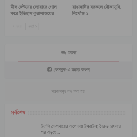
নীল ঢেউয়ের জোয়ারে গোল
রাঙামাটির বরকলে নৌকাডুবি,
করে ইতিহাস কুরাসাওয়ের
নিখোঁজ ১
আগের
পরবর্তী
মন্তব্য
ফেসবুক-এ মন্তব্য করুন
মন্তব্যসমূহ বন্ধ করা হয়.
সর্বশেষ
ইরানি ক্ষেপণাস্ত্রের অপেক্ষায় ইসরাইল; বৈরুত হামলার
পর বাড়ছে…