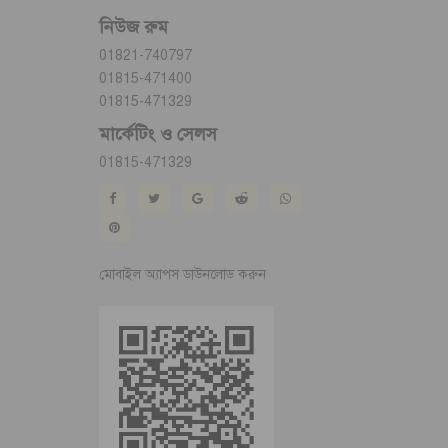
নিউজ রুম
01821-740797
01815-471400
01815-471329
মার্কেটিং ও সেলস
01815-471329
মোবাইল অ্যাপস ডাউনলোড করুন