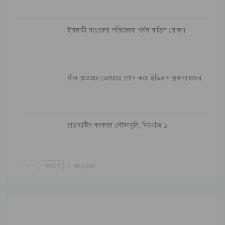
ইসলামী ব্যাংকের পরিচালনা পর্ষদ বাতিল ঘোষণা
নীল ঢেউয়ের জোয়ারে গোল করে ইতিহাস কুরাসাওয়ের
রাঙামাটির বরকলে নৌকাডুবি, নিখোঁজ ১
আগের
পরবর্তী
১ এর ৬,৮৪৮