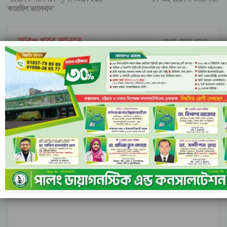
করেছিল তালেবান’
আরও খবর জানতে
লেখক থেকে আরো
ইরানি ক্ষেপণাস্ত্রের অপেক্ষায়
ইসলামী ব্যাংকের পরিচালনা
ইসরাইল; বৈরুত হামলার পর
পর্ষদ বাতিল ঘোষণা
বাড়ছে উত্তেজনা