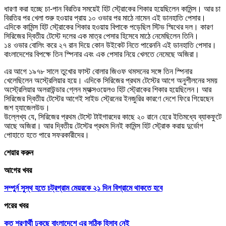
ধারণা করা হচ্ছে চা-পান বিরতির সময়েই হিট স্ট্রোকের শিকার হয়েছিলেন কামিন্স। আর চা
বিরতির পর খেলা শুরু হওয়ার প্রায় ১০ ওভার পর মাঠে নামেন এই ডানহাতি পেসার।
এদিকে কামিন্স হিট স্ট্রোকের শিকার হওয়ায় বিপাকে পড়েছিল স্টিভ স্মিথের দল। কারণ
সিরিজের দ্বিতীয় টেস্টে দলের এক মাত্র পেসার হিসেবে মাঠে নেমেছিলেন তিনি।
১৪ ওভার বোলিং করে ২৭ রান দিয়ে কোন উইকেট নিতে পারেননি এই ডানহাতি পেসার।
বাংলাদেশের বিপক্ষে তিন স্পিনার এবং এক পেসার নিয়ে খেলতে নেমেছে অজিরা।
এর আগে ১৯৭৮ সালে তুখোর ফাস্ট বোলার জিওফ থমসনের সঙ্গে তিন স্পিনার
খেলেছিলেন অস্ট্রেলিয়ার হয়ে। এদিকে সিরিজের প্রথম টেস্টের আগে অনুশীলনের সময়
অস্ট্রেলিয়ার অলরাউন্ডার গ্লেন ম্যাক্সওয়েলও হিট স্ট্রোকের শিকার হয়েছিলেন। আর
সিরিজের দ্বিতীয় টেস্টের আগেই সাইড স্ট্রেনের ইনজুরির কারণে দেশে ফিরে গিয়েছেন
জশ হ্যাজেলউড।
উল্লেখ্য যে, সিরিজের প্রথম টেস্টে টাইগারদের কাছে ২০ রানে হেরে ইতিমধ্যে ব্যাকফুটে
আছে অজিরা। আর দ্বিতীয় টেস্টের প্রথম দিনই কামিন্স হিট স্ট্রোক করায় দুর্ভোগ
পোহাতে হতে পারে সফরকারীদের।
শেয়ার করুন
আগের খবর
সম্পুর্ন সুস্থ হতে চট্রগ্রাম মেয়রকে ২১ দিন বিশ্রামে থাকতে হবে
পরের খবর
কত শরণার্থী ঢুকছে বাংলাদেশে এর সঠিক হিসাব নেই