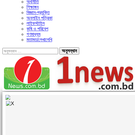
অর্থনীতি
শিক্ষাঙ্গন
বিজ্ঞান-প্রযুক্তি
অনলাইন পত্রিকা
লাইফস্টাইল
কৃষি ও পরিবেশ
গণমাধ্যম
মতামত/লেখালেখি