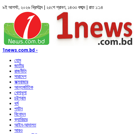
৯ই আগস্ট, ২০২৬ খ্রিস্টাব্দ | ২৫শে শ্রাবণ, ১৪৩৩ বঙ্গাব্দ | রাত ১:১৪
1news.com.bd -
হোম
জাতীয়
রাজনীতি
সারাদেশ
কক্সবাজার
আন্তর্জাতিক
খেলাধুলা
চট্টগ্রাম
ধর্ম
পর্যটন
বিনোদন
ক্যারিয়ার
আইন-আদালত
আরও