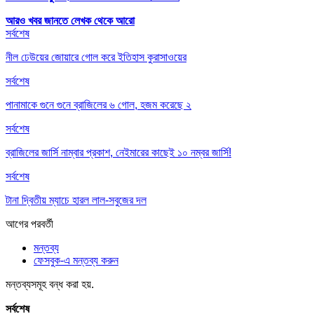
আরও খবর জানতে
লেখক থেকে আরো
সর্বশেষ
নীল ঢেউয়ের জোয়ারে গোল করে ইতিহাস কুরাসাওয়ের
সর্বশেষ
পানামাকে গুনে গুনে ব্রাজিলের ৬ গোল, হজম করেছে ২
সর্বশেষ
ব্রাজিলের জার্সি নাম্বার প্রকাশ, নেইমারের কাছেই ১০ নম্বর জার্সি!
সর্বশেষ
টানা দ্বিতীয় ম্যাচে হারল লাল-সবুজের দল
আগের
পরবর্তী
মন্তব্য
ফেসবুক-এ মন্তব্য করুন
মন্তব্যসমূহ বন্ধ করা হয়.
সর্বশেষ