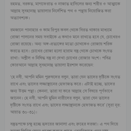
রহমত, বরকত, মাগফেরাত ও নাজাত হাসিলের জন্য শরীর ও আত্মাকে
আল্লাহ সুবহানাহু তায়ালার নির্দেশিত পথ ও পন্থায় নিয়োজিত করা
অত্যাবশ্যক।
রমজানে পানাহার ও কাম রিপুর কবল থেকে বিরত থাকার মাধ্যমে
রোজা পালনের সময় সবাইকে এ কথাও মনে রাখতে হবে যে, চোখেরও
রোজা রয়েছে। অন্য অঙ্গ-প্রত্যঙ্গের মতো চোখকেও রোজায় শরিক
করতে হবে। চোখের রোজা হলো হারাম বস্তু থেকে চোখকে সংযত
রাখা। অশ্লীল ও নিষিদ্ধ বস্তু না দেখা চোখের রোজার অংশ। পবিত্র
কোরআনে আল্লাহ সুবহানাহু তায়ালা ইরশাদ করেছেন:
‘হে নবী, আপনি মমিন পুরুষদের বলুন, তারা যেন তাদের দৃষ্টিকে সংযত
রাখে এবং তাদের লজ্জাস্থানের হেফাজত করে। এটাই হচ্ছে, তাদের
জন্য উত্তম পন্থা। কেননা, তারা যা করে আল্লাহ সে বিষয়ে পূর্ণভাবে
জানেন। হে নবী, আপনি মুমিন নারীদের বলুন, তারা যেন তাদের
দৃষ্টিকে সংযত রাখে এবং তাদের লজ্জাস্থানকে হেফাজত করে’ (সুরা নূর:
আয়াত ৩০-৩১)।
বস্তুতপক্ষে চক্ষু হচ্ছে হৃদয়ের জানালা এবং রুহের দরজা। এ পথ দিয়ে
ভালো জিনিস যেমন প্রবেশ করতে পারে, তেমনিভাবে এমন মন্দ