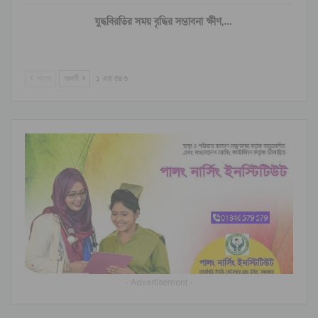
যুদ্ধবিরতির সময় বৃদ্ধির সম্ভাবনা ক্ষীণ,…
আগের
পরবর্তী
১ এর ৫৪৩
- Advertisement -