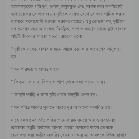
আমলসমূহকে পরিপূর্ণ, পূর্ণাঙ্গ, কলুষমুক্ত এবং সার্থক করা অপরিহার্য্য।
তাই চোখের রোজার জন্যে দৃষ্টিকে সংযত রেখে রোজায় শামিল করার
ব্যাপারে মনোযোগী হওয়ার দরকার রয়েছে। শুধু রোজায় নয়, দৃষ্টিকে
সব সময়ের জন্যেই সংযত, নিয়ন্ত্রিত, পাপ ও অন্যায় থেকে মুক্ত রাখলে
পাঁচটি উপকার পাওয়া সম্ভব। এগুলো হলো:
* দৃষ্টিকে সংযত রাখার মাধ্যমে আল্লহ তায়ালার আদেশের আনুগত্য
হয়।
* মন পরিচ্ছন্ন ও প্রশান্ত থাকে।
* ফিতনা, ফাসাদ, বিপদ ও পাপ থেকে রক্ষা পাওয়া যায়।
* আত্মউপলব্ধি ও জ্ঞান বৃদ্ধি পেয়ে অন্তর্দৃষ্টি প্রশস্ত হয়।
* মন পবিত্র থাকার সুবাদে অন্তরে নূর বা আলো সঞ্চারিত হয়।
মাহে রমজানের অতি পবিত্র ও মোবারক সময়ে আল্লাহ সুবহানাহু
তায়ালার সন্তুষ্টি অর্জনের আশায় রোজা পালনের কালে চোখকে
হেফাজত করা অতীব জরুরি। রোজা ও অন্যান্য আমলকে বিশুদ্ধ রাখার