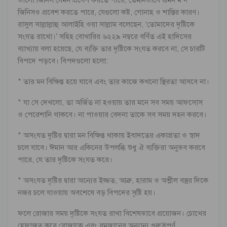
জিনিসও প্রবেশ করতে পারে, যেগুলো কষ্ট, গোনাহ ও শাস্তির কারণ।
রাসুল সাল্লাল্লাহু আলাইহি ওয়া সাল্লাম বলেছেন, ‘তোমাদের দৃষ্টিকে
সংযত রাখো।’ সহিহ বোখারির ৬২২৯ নম্বরে বর্ণিত এই হাদিসের
ব্যাখ্যায় বলা হয়েছে, যে ব্যক্তি তার দৃষ্টিকে সংযত করবে না, সে চারটি
বিপদে পড়বে। বিপদগুলো হলো:
* তার মন বিক্ষিপ্ত হয়ে যাবে এবং তার কাজে কখনো স্থিরতা আসবে না।
* যা সে দেখলো, তা অর্জিত না হওয়ায় তার মনে সব সময় আফসোস
ও পেরেশানি থাকবে। না পাওয়ার বেদনা তাকে সব সময় দহন করবে।
* অসংযত দৃষ্টির দ্বারা মন বিক্ষিপ্ত থাকায় ইবাদতের একাগ্রতা ও স্বাদ
চলে যাবে। ঈমান আর একিনের উপলব্ধি শুধু ঐ ব্যক্তিরা অনুভব করবে
পারে, যে তার দৃষ্টিকে সংযত করে।
* অসংযত দৃষ্টির দ্বারা অন্যের ইজ্জত, আব্রু, হারাম ও অশ্লীল বস্তুর দিকে
নজর চলে যাওয়ায় অবশেষে বড় বিপদের সৃষ্টি হয়।
ফলে রোজার সময় দৃষ্টিকে সংযত রাখা বিশেষভাবে প্রয়োজন। চোখের
হেফাজত করে রোজাকে এবং রমজানের অন্যান্য গুরুত্বপূর্ণ