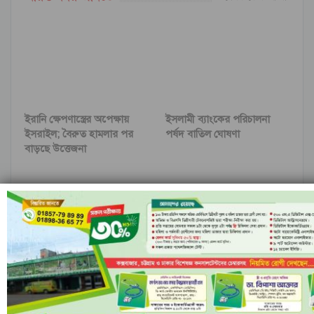
ইরানি ক্ষেপণাস্ত্রের অপেক্ষায়
ইসলামী ব্যাংকের পরিচালনা
ইসরাইল; বৈরুত হামলার পর
পর্ষদ বাতিল ঘোষণা
বাড়ছে উত্তেজনা
নীল ঢেউয়ের জোয়ারে গোল
রাঙামাটির বরকলে নৌকাডুবি,
করে ইতিহাস কুরাসাওয়ের
নিখোঁজ ১