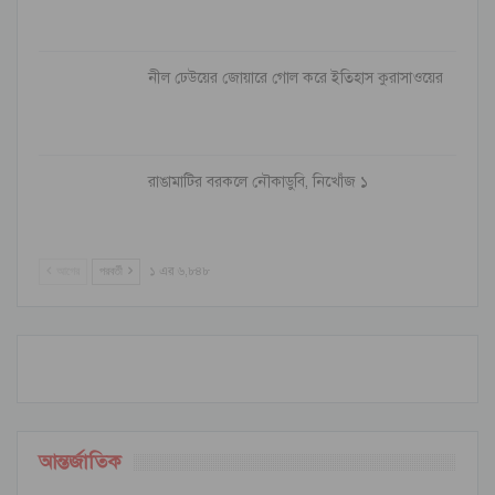
নীল ঢেউয়ের জোয়ারে গোল করে ইতিহাস কুরাসাওয়ের
রাঙামাটির বরকলে নৌকাডুবি, নিখোঁজ ১
আগের
পরবর্তী
১ এর ৬,৮৪৮
আন্তর্জাতিক