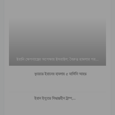
ইরানি ক্ষেপণাস্ত্রের অপেক্ষায় ইসরাইল; বৈরুত হামলার পর…
কুয়েতে ইরানের হামলায় ৫ মার্কিনি আহত
ইরান ইস্যুতে সিদ্ধান্তহীন ট্রাম্প,…