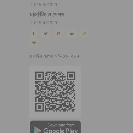
01815-471329
মার্কেটিং ও সেলস
01815-471329
মোবাইল অ্যাপস ডাউনলোড করুন