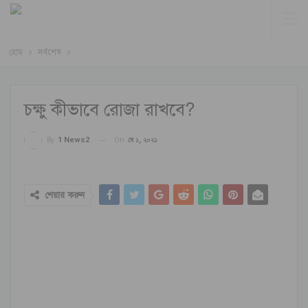
হোম
সর্বশেষ
চক্ষু কীভাবে রোজা রাখবে?
On
মে ১, ২০২১
By
1 News2
শেয়ার করুন