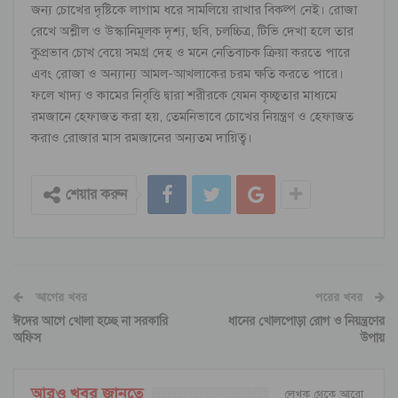
জন্য চোখের দৃষ্টিকে লাগাম ধরে সামলিয়ে রাখার বিকল্প নেই। রোজা
রেখে অশ্লীল ও উস্কানিমূলক দৃশ্য, ছবি, চলচ্চিত্র, টিভি দেখা হলে তার
কুপ্রভাব চোখ বেয়ে সমগ্র দেহ ও মনে নেতিবাচক ক্রিয়া করতে পারে
এবং রোজা ও অন্যান্য আমল-আখলাকের চরম ক্ষতি করতে পারে।
ফলে খাদ্য ও কামের নিবৃত্তি দ্বারা শরীরকে যেমন কৃচ্ছ্বতার মাধ্যমে
রমজানে হেফাজত করা হয়, তেমনিভাবে চোখের নিয়ন্ত্রণ ও হেফাজত
করাও রোজার মাস রমজানের অন্যতম দায়িত্ব।
শেয়ার করুন
আগের খবর
পরের খবর
ঈদের আগে খোলা হচ্ছে না সরকারি
ধানের খোলপোড়া রোগ ও নিয়ন্ত্রণের
অফিস
উপায়
আরও খবর জানতে
লেখক থেকে আরো