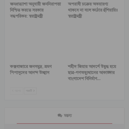
জনপ্রত্যাশা অনুযায়ী জননিরাপত্তা
অপরাধী চক্রের অভয়ারণ্য
নিশ্চিত করতে সরকার
থাকবে না বলে কঠোর হুঁশিয়ারিঃ
বদ্ধপরিকর: স্বরাষ্ট্রমন্ত্রী
স্বরাষ্ট্রমন্ত্রী
কক্সবাজারে জনসমুদ্র, ভ্রমণ
শহীদ জিয়ার আদর্শে উদ্বুদ্ধ হয়ে
পিপাসুদের আনন্দ উচ্ছ্বাস
ছাত্র-গণঅভ্যুত্থানের আকাঙ্ক্ষার
বাংলাদেশ বিনির্মাণ…
আগের
পরবর্তী
মন্তব্য