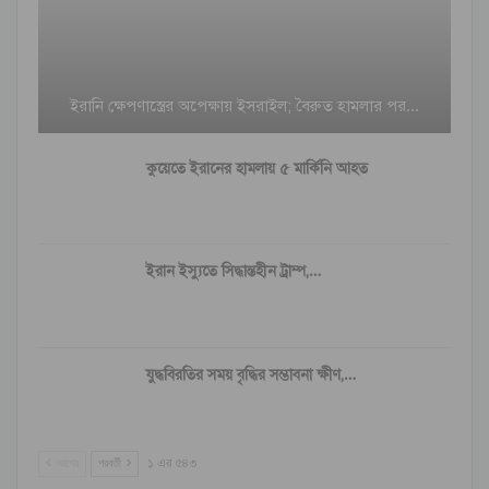
ইরানি ক্ষেপণাস্ত্রের অপেক্ষায় ইসরাইল; বৈরুত হামলার পর…
কুয়েতে ইরানের হামলায় ৫ মার্কিনি আহত
ইরান ইস্যুতে সিদ্ধান্তহীন ট্রাম্প,…
যুদ্ধবিরতির সময় বৃদ্ধির সম্ভাবনা ক্ষীণ,…
আগের
পরবর্তী
১ এর ৫৪৩