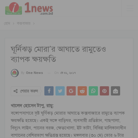
হোম
কক্সবাজার
ঘূর্নিঝড় মোরা’র আঘাতে রামুতেও
ব্যাপক ক্ষয়ক্ষতি
On
মে ৩১, ২০১৭
By
One News
শেয়ার করুন
খালেদ হোসেন টাপু, রামু:
বঙ্গোপসাগরে সৃষ্ট ঘূর্ণিঝড় মোরার আঘাতে কক্সবাজারে রামুতে ব্যাপক
ক্ষয়ক্ষতি হয়েছে। একই সঙ্গে বাড়িঘর, ব্যবসায়ী প্রতিষ্ঠান, গাছপালা,
বিদ্যুৎ লাইন, পানের বরজ, ক্ষেতখোলা, ইট ভাটা, বিভিন্ন মালিকানাধীন
বাগানের বেশিরভাগ ক্ষতিগ্রস্ত হয়েছে। মঙ্গলবার (৩০ মে) ভোর ৬ টার