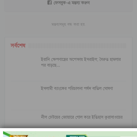
ফেসবুক-এ মন্তব্য করুন
মন্তব্যসমূহ বন্ধ করা হয়.
সর্বশেষ
ইরানি ক্ষেপণাস্ত্রের অপেক্ষায় ইসরাইল; বৈরুত হামলার
পর বাড়ছে…
ইসলামী ব্যাংকের পরিচালনা পর্ষদ বাতিল ঘোষণা
নীল ঢেউয়ের জোয়ারে গোল করে ইতিহাস কুরাসাওয়ের