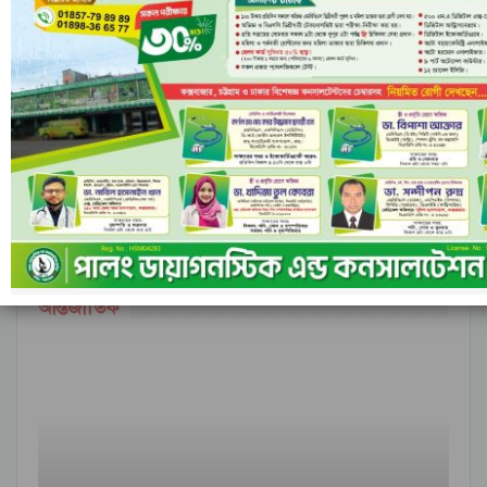
রাঙামাটির বরকলে নৌকাডুবি, নিখোঁজ ১
আগের
পরবর্তী
১ এর ৬,৮৪৮
আন্তর্জাতিক