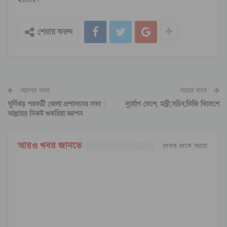
শেয়ার করুন
আগের খবর
পরের খবর
ঘূর্ণিঝড় পরবর্তী জেলা প্রশাসনের সভা :
দুর্যোগ দেশে, মন্ত্রী,সচিব,ডিজি বিদেশে
আল্লাহর নিকট শুকরিয়া জ্ঞাপন
আরও খবর জানতে
লেখক থেকে আরো