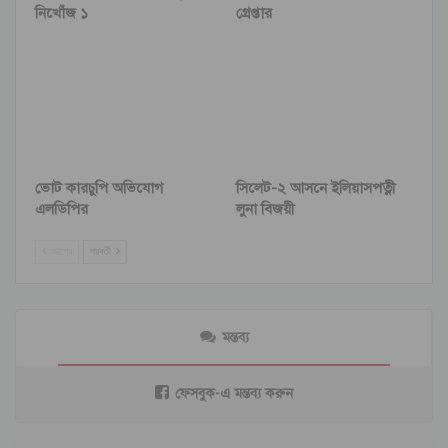
নিখোঁজ ১
গ্রেপ্তার
ভোট কারচুপি অভিযোগ
সিলেট-২ আসনে ইলিয়াসপত্নী
এলডিপির
লুনা বিজয়ী
আগের
পরবর্তী
মন্তব্য
ফেসবুক-এ মন্তব্য করুন