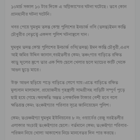
১০মার্চ সকাল ১০ টার দিকে এ অগ্নিকান্ডের ঘটনা ঘটেছে। তবে কোন
প্রানহানীর ঘটনা ঘটেনি।
খবর পেয়ে ঘুমধুম তদন্ত কেন্দ্র পুলিশের ইনচার্জ ওসি (তদন্ত)ইমন কান্তি
চৌধুরীর নেতৃত্বে একদল পুলিশ ঘটনাস্থলে যান।
ঘুমধুম তদন্ত কেন্দ্র পুলিশের ইনচার্জ ওসি(তদন্ত) ইমন কান্তি চৌধুরী,এএস
আই জমির উদ্দিন জানান,বরইতলীর কেমং তঞ্চংগার বাড়িতে রক্ষিত
ঝাড়ু ফুলের স্তুপে তার এক শিশু ছেলে খেলার ছলে ম্যাচের কাটি থেকে
আগুন ছুড়ে মারে।
উক্ত আগুন ছড়িয়ে পড়ে বাড়িতে লেগে যায়।এতে বাড়িতে রক্ষিত
মুল্যবান মালামাল, প্রয়োজনীয় গৃহস্থালী সামগ্রীসহ বাড়িটি সম্পুর্ণ পুড়ে
ছাই হয়ে গেছে।ক্ষয়ক্ষতি অন্তত ২লক্ষাধিক টাকার বেশী হবে বলে
ক্ষতিগ্রস্ত কেমং তংঞ্চইগ্যার পরিবার সুত্রে জানিয়েছেন পুলিশ।
কেমং তংচঞ্চইগ্যা ঘুমধুম ইউনিয়নের ৮ নং ওয়ার্ডের রেজু বরইতলীর
এলাকার অংচাই তংঞ্চইগ্যার ছেলে। বর্তমানে কেমং তংঞ্চইগ্যা পরিবার-
পরিজন নিয়ে খোলা আকাশের নিচে মানবেতর দিন পার করছে।