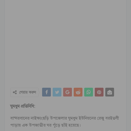
শেয়ার করুন
ঘুমধুম প্রতিনিধি:
বান্দরবানের নাইক্ষ্যংছড়ি উপজেলার ঘুমধুম ইউনিয়নের রেজু বরইতলী
পাড়ায় এক উপজাতীর ঘর পুঁড়ে ছাঁই হয়েছে।