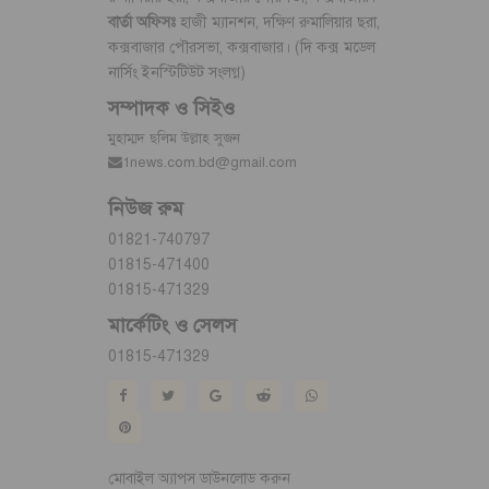
বার্তা অফিসঃ
হাজী ম্যানশন, দক্ষিণ রুমালিয়ার ছরা,
কক্সবাজার পৌরসভা, কক্সবাজার। (দি কক্স মডেল
নার্সিং ইনস্টিটিউট সংলগ্ন)
সম্পাদক ও সিইও
মুহাম্মদ ছলিম উল্লাহ সুজন
1news.com.bd@gmail.com
নিউজ রুম
01821-740797
01815-471400
01815-471329
মার্কেটিং ও সেলস
01815-471329
মোবাইল অ্যাপস ডাউনলোড করুন