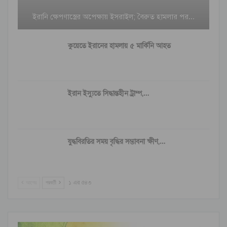
ইরানি ক্ষেপণাস্ত্রের অপেক্ষায় ইসরাইল; বৈরুত হামলার পর…
কুয়েতে ইরানের হামলায় ৫ মার্কিনি আহত
ইরান ইস্যুতে সিদ্ধান্তহীন ট্রাম্প,…
যুদ্ধবিরতির সময় বৃদ্ধির সম্ভাবনা ক্ষীণ,…
আগের
পরবর্তী
১ এর ৫৪৩