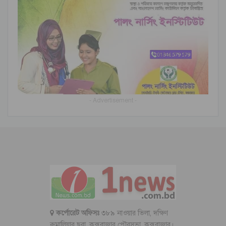
- Advertisement -
কর্পোরেট অফিসঃ
৩৮৯ নাওয়ার ভিলা, দক্ষিণ
রুমালিয়ার ছরা, কক্সবাজার পৌরসভা, কক্সবাজার।