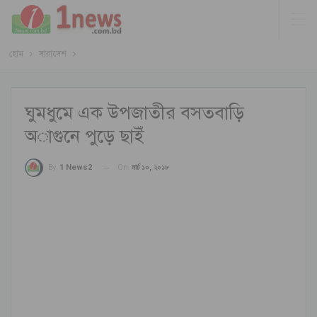
হোম
সারাদেশ
ঘুমধুমে এক উপজাতীর বসতবাড়ি
অাগুনে পুড়ে ছাইঁ
On
মার্চ ১০, ২০১৮
By
1 News2