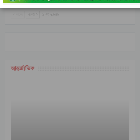
আগের
পরবর্তী
১ এর ৬,৮৪৮
আন্তর্জাতিক