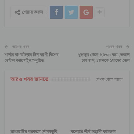
শেয়ার করুন
আগের খবর
পরের খবর
শার্শার বাগআঁচড়ায় দিন ব্যাপী বিশেষ
খুরুস্কুল থেকে ৬,৮০০ বস্তা ভেজাল
ডেন্টাল ক্যাম্পেইন অনুষ্ঠিত
চাল জব্দ, ১জনকে ১মাসের জেল
আরও খবর জানতে
লেখক থেকে আরো
রাঙামাটির বরকলে নৌকাডুবি,
যশোরে শীর্ষ সন্ত্রাসী কামরুল