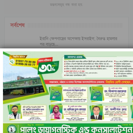
মন্তব্যসমূহ বন্ধ করা হয়.
সর্বশেষ
ইরানি ক্ষেপণাস্ত্রের অপেক্ষায় ইসরাইল; বৈরুত হামলার
পর বাড়ছে…
ইসলামী ব্যাংকের পরিচালনা পর্ষদ বাতিল ঘোষণা
নীল ঢেউয়ের জোয়ারে গোল করে ইতিহাস কুরাসাওয়ের
রাঙামাটির বরকলে নৌকাডুবি, নিখোঁজ ১