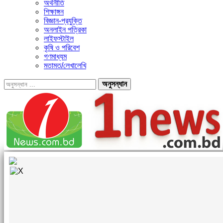
অর্থনীতি
শিক্ষাঙ্গন
বিজ্ঞান-প্রযুক্তি
অনলাইন পত্রিকা
লাইফস্টাইল
কৃষি ও পরিবেশ
গণমাধ্যম
মতামত/লেখালেখি