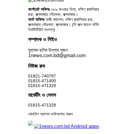
কর্পোরেট অফিসঃ
৩৮৯ নাওয়ার ভিলা, দক্ষিণ রুমালিয়ার
ছরা, কক্সবাজার পৌরসভা, কক্সবাজার।
বার্তা অফিসঃ
হাজী ম্যানশন, দক্ষিণ রুমালিয়ার ছরা,
কক্সবাজার পৌরসভা, কক্সবাজার। (দি কক্স মডেল নার্সিং
ইনস্টিটিউট সংলগ্ন)
সম্পাদক ও সিইও
মুহাম্মদ ছলিম উল্লাহ সুজন
1news.com.bd@gmail.com
নিউজ রুম
01821-740797
01815-471400
01815-471329
মার্কেটিং ও সেলস
01815-471329
মোবাইল অ্যাপস ডাউনলোড করুন