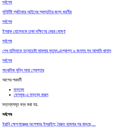
সর্বশেষ
সুনির্দিষ্ট প্রতিকার আইনের প্রস্তুতির জন্য করণীয়
সর্বশেষ
ইশরাক হোসেনকে ঢাকা দক্ষিণের মেয়র ঘোষণা
সর্বশেষ
শেখ হাসিনাকে হত্যাচেষ্টা মামলায় মৃত্যুদণ্ডপ্রাপ্ত ৯ জনসহ সব আসামি খালাস
সর্বশেষ
সাংবাদিক মুন্নি সাহা গ্রেপ্তার
আগের
পরবর্তী
মন্তব্য
ফেসবুক-এ মন্তব্য করুন
মন্তব্যসমূহ বন্ধ করা হয়.
সর্বশেষ
ইরানি ক্ষেপণাস্ত্রের অপেক্ষায় ইসরাইল; বৈরুত হামলার পর বাড়ছে…