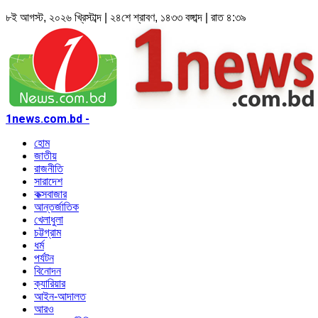
৮ই আগস্ট, ২০২৬ খ্রিস্টাব্দ | ২৪শে শ্রাবণ, ১৪৩৩ বঙ্গাব্দ | রাত ৪:৩৯
1news.com.bd -
হোম
জাতীয়
রাজনীতি
সারাদেশ
কক্সবাজার
আন্তর্জাতিক
খেলাধুলা
চট্টগ্রাম
ধর্ম
পর্যটন
বিনোদন
ক্যারিয়ার
আইন-আদালত
আরও