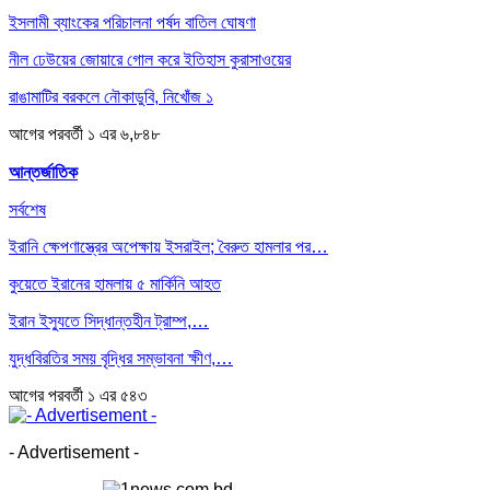
ইসলামী ব্যাংকের পরিচালনা পর্ষদ বাতিল ঘোষণা
নীল ঢেউয়ের জোয়ারে গোল করে ইতিহাস কুরাসাওয়ের
রাঙামাটির বরকলে নৌকাডুবি, নিখোঁজ ১
আগের
পরবর্তী
১ এর ৬,৮৪৮
আন্তর্জাতিক
সর্বশেষ
ইরানি ক্ষেপণাস্ত্রের অপেক্ষায় ইসরাইল; বৈরুত হামলার পর…
কুয়েতে ইরানের হামলায় ৫ মার্কিনি আহত
ইরান ইস্যুতে সিদ্ধান্তহীন ট্রাম্প,…
যুদ্ধবিরতির সময় বৃদ্ধির সম্ভাবনা ক্ষীণ,…
আগের
পরবর্তী
১ এর ৫৪৩
- Advertisement -