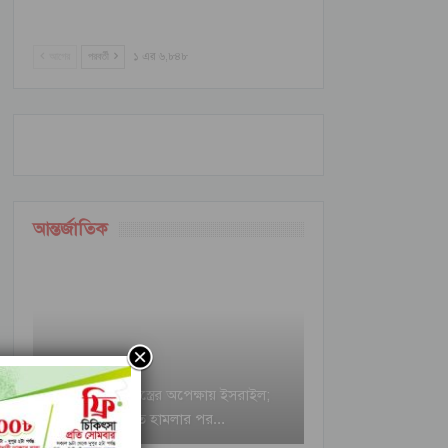
আগের
পরবর্তী
১ এর ৬,৮৪৮
আন্তর্জাতিক
ইরানি ক্ষেপণাস্ত্রের অপেক্ষায় ইসরাইল;
বৈরুত হামলার পর…