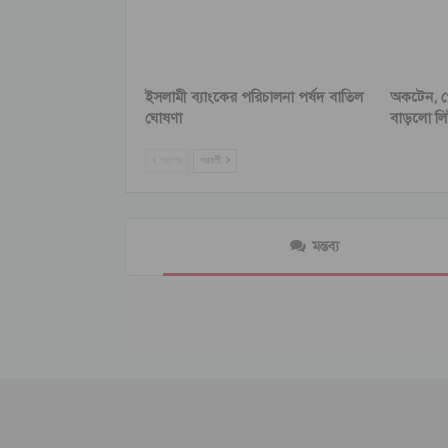
ইসলামী ব্যাংকের পরিচালনা পর্ষদ বাতিল
অকটেন, প
ঘোষণা
বাড়লো লি
আগের
পরবর্তী
মন্তব্য