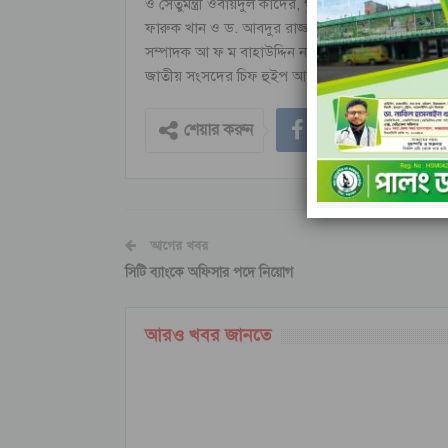
ও সেতুমন্ত্রী ওবায়দুল কাদের, গৃহায়ন ও গণপূর্ত মন্ত্
ফারুক খান ও ড. আবদুর রাজ্জাক, যুগ্ম সাধারণ সম্পাদ
সম্পাদক আ ফ ম বাহাউদ্দিন নাছিম ও আহমদ হোসেন, প্
জাতীয় সংসদের চিফ হুইপ আ স ম ফিরোজ প্রমুখ উপস্থিত 
শেয়ার করুন
আগের খবর
সিটি ব্যাংকে অফিসার পদে নিয়োগ
আরও খবর জানতে