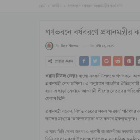
হোম
জাতীয়
গণভবনে বর্ষবরণে প্রধানমন্ত্রীর কণ্ঠে গান
গণভবনে বর্ষবরণে প্রধানমন্ত্রীর ক
On
এপ্রি ১৪, ২০১৭
By
One News
শেয়ার করুন
ওয়ান নিউজ ডেক্সঃ
বাংলা নববর্ষ উপলক্ষে গণভবনে আওয়াম
প্রধানমন্ত্রী শেখ হাসিনা। এ অনুষ্ঠানে বাঙালির ঐতিহ্যব
হয়। এ ছাড়া সেখানে আওয়ামী লীগের নেতাদের পরিবেশিত 
মেলান তিনি।
প্রধানমন্ত্রী বলেন, বিগত বছরের সকল ‘জঞ্জাল’ পরিষ্
লাভের মাধ্যমে ‘আনন্দলোকে’ বাস করবে ইনশাআল্লাহ।
এ সময় তিনি দেশের জনগণ ও প্রবাসী বাংলাদেশীদের নববর্ষের শুভ
তিনি বাংলা নববর্ষ উপলক্ষে গণভবনে সাংস্কৃতিক অনুষ্ঠা