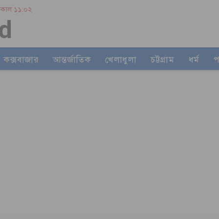
| সকাল ১১:০২
কক্সবাজার
আন্তর্জাতিক
খেলাধুলা
চট্টগ্রাম
ধর্ম
প