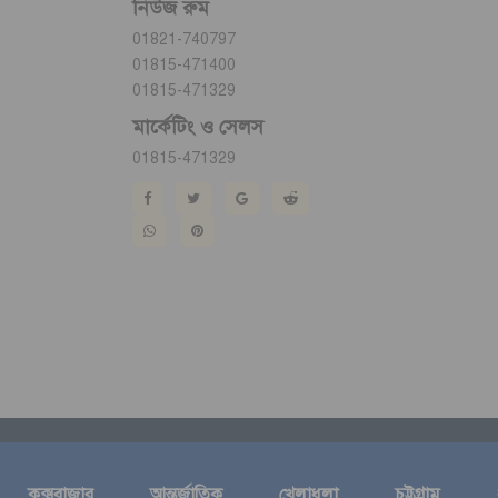
নিউজ রুম
01821-740797
01815-471400
01815-471329
মার্কেটিং ও সেলস
01815-471329
কক্সবাজার
আন্তর্জাতিক
খেলাধুলা
চট্টগ্রাম