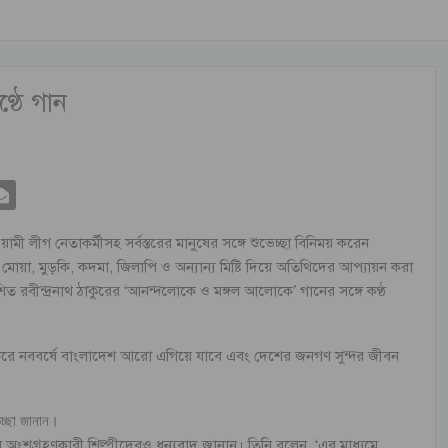
ণ্ঠে গান
ী লীগ নেতাকর্মীসহ সর্বস্তরের মানুষের সঙ্গে শুভেচ্ছা বিনিময় করেন
াহী মোয়া, মুড়কি, কদমা, জিলাপি ও অন্যান্য মিষ্টি দিয়ে অতিথিদের আপ্যায়ন করা
রবীন্দ্রনাথ ঠাকুরের ‘আনন্দলোকে ও মঙ্গল আলোকে’ গানের সঙ্গে কণ্ঠ
কার করে নববর্ষে বাংলাদেশ আরো এগিয়ে যাবে এবং দেশের জনগণ সুন্দর জীবন
েচ্ছা জানান।
নে অংশগ্রহণকারী শিল্পীদেরও ধন্যবাদ জানান। তিনি বলেন, ‘এর মাধ্যমে