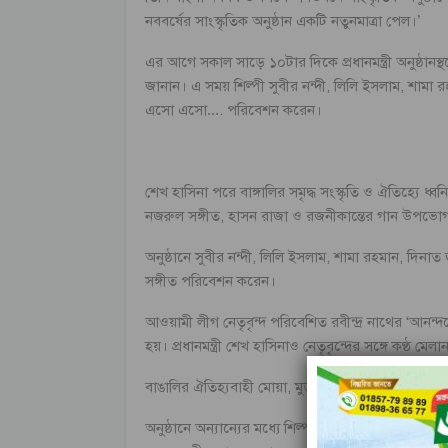
নববর্ষের সাংস্কৃতিক অনুষ্ঠান একটি নতুনমাত্রা পেল।’
এর আগে সকাল সাড়ে ১০টার দিকে প্রধানমন্ত্রী অনুষ্ঠানস্
জানান। এ সময় শিল্পী সুবীর নন্দী, লিলি ইসলাম, শামা রহ
এসো এসো…. পরিবেশন করেন।
শেখ হাসিনা পরে বাঙ্গালির সমৃদ্ধ সংস্কৃতি ও ঐতিহ্যে ধ্
নজরুল সঙ্গীত, হাসন রাজা ও রজনীকান্তের গান উপভো
অনুষ্ঠানে সুবীর নন্দী, লিলি ইসলাম, শামা রহমান, দিনাত 
সঙ্গীত পরিবেশন করেন।
আওয়ামী লীগ নেতৃবৃন্দ পরিবেশিত রবীন্দ্র নাথের ‘আনন্
হয়। প্রধানমন্ত্রী শেখ হাসিনাও নেতৃবৃন্দের সঙ্গে কণ্ঠ মেলা
বাঙালির ঐতিহ্যবাহী মোয়া, মুড়কি, কদমা, জিলাপি ও অন্য
অনুষ্ঠানে অন্যান্যের মধ্যে শিল্পমন্ত্রী আমির হোসেন আম