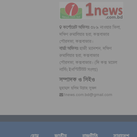
কর্পোরেট অফিসঃ
৩৮৯ নাওয়ার ভিলা,
দক্ষিণ রুমালিয়ার ছরা, কক্সবাজার
পৌরসভা, কক্সবাজার।
বার্তা অফিসঃ
হাজী ম্যানশন, দক্ষিণ
রুমালিয়ার ছরা, কক্সবাজার
পৌরসভা, কক্সবাজার। (দি কক্স মডেল
নার্সিং ইনস্টিটিউট সংলগ্ন)
সম্পাদক ও সিইও
মুহাম্মদ ছলিম উল্লাহ সুজন
1news.com.bd@gmail.com
হোম
জাতীয়
রাজনীতি
সারাদেশ