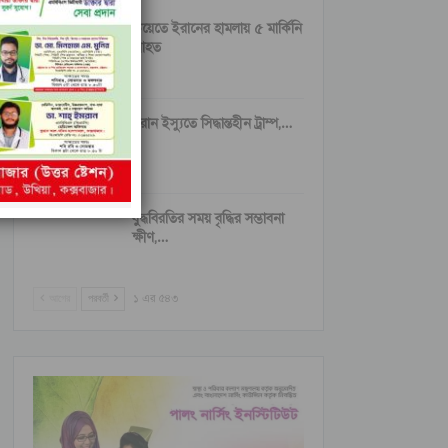
কুয়েতে ইরানের হামলায় ৫ মার্কিনি
আহত
ইরান ইস্যুতে সিদ্ধান্তহীন ট্রাম্প,…
যুদ্ধবিরতির সময় বৃদ্ধির সম্ভাবনা
ক্ষীণ,…
আগের
পরবর্তী
১ এর ৫৪৩