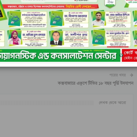
রী ইঞ্জিনিয়ার মোশাররফ হোসেন, আওয়ামী লীগের সভাপতিমন্ডলীর সদস্য মো.
ক মাহবুব-উল আলম হানিফ, জাহাঙ্গীর কবির নানক ও আব্দুর রহমান, সাংগঠনিক
রচার সম্পাদক ড. হাছান মাহমুদ, আইন বিষয়ক সম্পাদক আবদুল মতিন খসরু,
ছিলেন। সূত্র : বাসস
পরের খবর
কক্সবাজারে একুশে টিভির ১৮ বছর পূর্তি উদযাপন
লেখক থেকে আরো