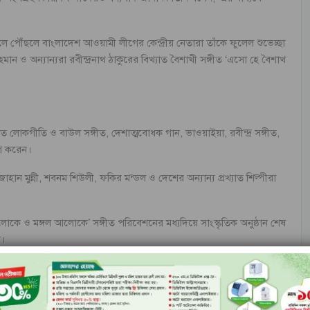
থলে পৌঁছলে বাংলাদেশ আওয়ামী লীগের কেন্দ্রীয় নেতারা তাঁকে ফুলেল শুভেচ্ছা
মান ও অন্যান্যরা রবীন্দ্রনাথ ঠাকুরের বিখ্যাত বৈশাখী সঙ্গীত ‘এসো হে বৈশাখ
বনিত লোকগীতি ও বাউল সঙ্গীত, দেশাত্মবোধক গান, ভাওয়াইয়া, রবীন্দ্র সঙ্গীত,
গ করেন।
জাহান মুন্নী, শবনম শিউলী, ফকির মন্ডল ও দেশের অন্যান্য প্রখ্যাত শিল্পীরা
দলোকে ও মঙ্গল আলোকে’ সঙ্গীত পরিবেশনের মধ্যদিয়ে সাংস্কৃতিক অনুষ্ঠান শেষ
ন।
ান্য মিষ্টি দিয়ে অতিথিদের অনুষ্ঠানে আপ্যায়ন করা হয়।
ু, বাণিজ্যমন্ত্রী তোফায়েল আহমেদ, কৃষিমন্ত্রী বেগম মতিয়া চৌধুরী, সড়ক পরিবহন