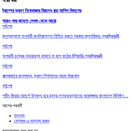
পরের খবর
ট্রাম্পের ভ্রমণ নিষেধাজ্ঞার বিরুদ্ধে রায় আপিল বিভাগের
আরও খবর জানতে
লেখক থেকে আরো
সর্বশেষ
জনপ্রত্যাশা অনুযায়ী জননিরাপত্তা নিশ্চিত করতে সরকার বদ্ধপরিকর: স্বরাষ্ট্রমন্ত্রী
সর্বশেষ
অপরাধী চক্রের অভয়ারণ্য থাকবে না বলে কঠোর হুঁশিয়ারিঃ স্বরাষ্ট্রমন্ত্রী
সর্বশেষ
কক্সবাজারে জনসমুদ্র, ভ্রমণ পিপাসুদের আনন্দ উচ্ছ্বাস
সর্বশেষ
শহীদ জিয়ার আদর্শে উদ্বুদ্ধ হয়ে ছাত্র-গণঅভ্যুত্থানের আকাঙ্ক্ষার বাংলাদেশ বিনির্মাণ…
আগের
পরবর্তী
মন্তব্য
ফেসবুক-এ মন্তব্য করুন
মন্তব্যসমূহ বন্ধ করা হয়.