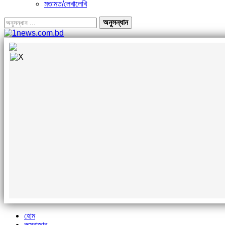
মতামত/লেখালেখি
হোম
কক্সবাজার