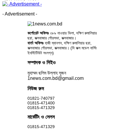
- Advertisement -
কর্পোরেট অফিসঃ
৩৮৯ নাওয়ার ভিলা, দক্ষিণ রুমালিয়ার
ছরা, কক্সবাজার পৌরসভা, কক্সবাজার।
বার্তা অফিসঃ
হাজী ম্যানশন, দক্ষিণ রুমালিয়ার ছরা,
কক্সবাজার পৌরসভা, কক্সবাজার। (দি কক্স মডেল নার্সিং
ইনস্টিটিউট সংলগ্ন)
সম্পাদক ও সিইও
মুহাম্মদ ছলিম উল্লাহ সুজন
1news.com.bd@gmail.com
নিউজ রুম
01821-740797
01815-471400
01815-471329
মার্কেটিং ও সেলস
01815-471329