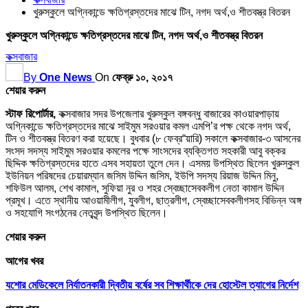
খুরুস্কুলে অগ্নিকান্ডে ক্ষতিগ্রস্তদের মাঝে টিন, নগদ অর্থ,ও শীতবস্ত্র বিতরন
খুরুস্কুলে অগ্নিকান্ডে ক্ষতিগ্রস্তদের মাঝে টিন, নগদ অর্থ,ও শীতবস্ত্র বিতরন
কক্সবাজার
By
One News
On
ফেব্রু ১০, ২০১৭
শেয়ার করুন
স্টাফ রিপোর্টার,
কক্সবাজার সদর উপজেলার খুরুস্কুল বঙ্গবন্ধু বাজারের কাওয়ারপাড়ায়
অগ্নিকান্ডে ক্ষতিগ্রস্তদের মাঝে সাইমুম সরওয়ার কমল এমপি’র পক্ষ থেকে নগদ অর্থ,
টিন ও শীতবস্ত্র বিতরণ করা হয়েছে। বুধবার (৮ ফেব্র“য়ারি) সকালে কক্সবাজার-৩ আসনের
সংসদ সদস্য সাইমুম সরওয়ার কমলের পক্ষে সাংসদের ব্যক্তিগত সহকারী আবু বক্কর
ছিদ্দিক ক্ষতিগ্রস্তদের হাতে এসব সহায়তা তুলে দেন। এসময় উপস্থিত ছিলেন খুরুস্কুল
ইউনিয়ন পরিষদের চেয়ারম্যান জসিম উদ্দিন জসিম, ইউপি সদস্য রিয়াজ উদ্দিন মিনু,
শফিউল আলম, শেখ কামাল, সুফিয়া নুর ও শহর স্বেচ্ছাসেবকলীগ নেতা কামাল উদ্দিন
প্রমূখ। এতে স্থানীয় আওয়ামীলীগ, যুবলীগ, ছাত্রলীগ, স্বেচ্ছাসেবকলীগসহ বিভিন্ন অঙ্গ
ও সহযোগি সংগঠনের নেতৃবৃন্দ উপস্থিত ছিলেন।
শেয়ার করুন
আগের খবর
যশোর মেডিকেলে নির্যাতনকারী দ্বিতীয় বর্ষের সব শিক্ষার্থীকে দের হোস্টেল ত্যাগের নির্দেশ