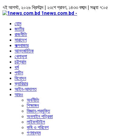
৭ই আগস্ট, ২০২৬ খ্রিস্টাব্দ | ২৩শে শ্রাবণ, ১৪৩৩ বঙ্গাব্দ | সন্ধ্যা ৭:০৫
1news.com.bd -
হোম
জাতীয়
রাজনীতি
সারাদেশ
কক্সবাজার
আন্তর্জাতিক
খেলাধুলা
চট্টগ্রাম
ধর্ম
পর্যটন
বিনোদন
ক্যারিয়ার
আইন-আদালত
আরও
অর্থনীতি
শিক্ষাঙ্গন
বিজ্ঞান-প্রযুক্তি
অনলাইন পত্রিকা
লাইফস্টাইল
কৃষি ও পরিবেশ
গণমাধ্যম