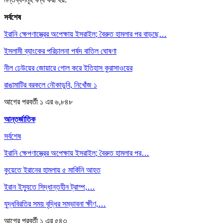
সর্বশেষ
ইরানি ক্ষেপণাস্ত্রের অপেক্ষায় ইসরাইল; বৈরুত হামলার পর বাড়ছে…
ইসলামী ব্যাংকের পরিচালনা পর্ষদ বাতিল ঘোষণা
নীল ঢেউয়ের জোয়ারে গোল করে ইতিহাস কুরাসাওয়ের
রাঙামাটির বরকলে নৌকাডুবি, নিখোঁজ ১
আগের
পরবর্তী
১ এর ৬,৮৪৮
আন্তর্জাতিক
সর্বশেষ
ইরানি ক্ষেপণাস্ত্রের অপেক্ষায় ইসরাইল; বৈরুত হামলার পর…
কুয়েতে ইরানের হামলায় ৫ মার্কিনি আহত
ইরান ইস্যুতে সিদ্ধান্তহীন ট্রাম্প,…
যুদ্ধবিরতির সময় বৃদ্ধির সম্ভাবনা ক্ষীণ,…
আগের
পরবর্তী
১ এর ৫৪৩