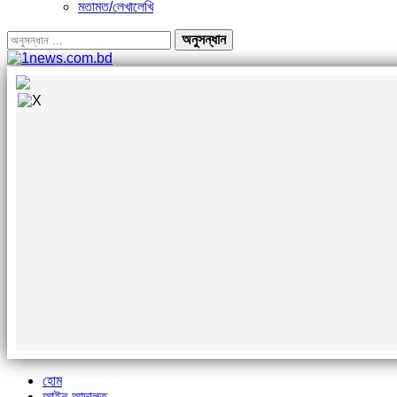
মতামত/লেখালেখি
হোম
আইন-আদালত