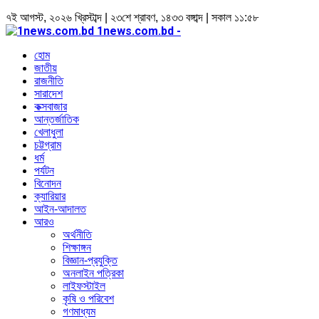
৭ই আগস্ট, ২০২৬ খ্রিস্টাব্দ | ২৩শে শ্রাবণ, ১৪৩৩ বঙ্গাব্দ | সকাল ১১:৫৮
1news.com.bd -
হোম
জাতীয়
রাজনীতি
সারাদেশ
কক্সবাজার
আন্তর্জাতিক
খেলাধুলা
চট্টগ্রাম
ধর্ম
পর্যটন
বিনোদন
ক্যারিয়ার
আইন-আদালত
আরও
অর্থনীতি
শিক্ষাঙ্গন
বিজ্ঞান-প্রযুক্তি
অনলাইন পত্রিকা
লাইফস্টাইল
কৃষি ও পরিবেশ
গণমাধ্যম