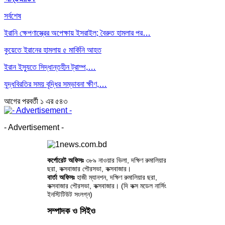
সর্বশেষ
ইরানি ক্ষেপণাস্ত্রের অপেক্ষায় ইসরাইল; বৈরুত হামলার পর…
কুয়েতে ইরানের হামলায় ৫ মার্কিনি আহত
ইরান ইস্যুতে সিদ্ধান্তহীন ট্রাম্প,…
যুদ্ধবিরতির সময় বৃদ্ধির সম্ভাবনা ক্ষীণ,…
আগের
পরবর্তী
১ এর ৫৪৩
- Advertisement -
কর্পোরেট অফিসঃ
৩৮৯ নাওয়ার ভিলা, দক্ষিণ রুমালিয়ার
ছরা, কক্সবাজার পৌরসভা, কক্সবাজার।
বার্তা অফিসঃ
হাজী ম্যানশন, দক্ষিণ রুমালিয়ার ছরা,
কক্সবাজার পৌরসভা, কক্সবাজার। (দি কক্স মডেল নার্সিং
ইনস্টিটিউট সংলগ্ন)
সম্পাদক ও সিইও