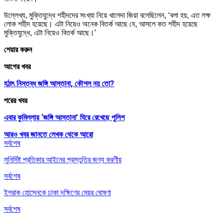
উল্লেখ্য, মুক্তিযুদ্ধে শহীদদের সংখ্যা নিয়ে খালেদা জিয়া বলেছিলেন, ‘বলা হয়, এত লক্ষ
লোক শহীদ হয়েছে। এটা নিয়েও অনেক বিতর্ক আছে যে, আসলে কত শহীদ হয়েছে
মুক্তিযুদ্ধে, এটা নিয়েও বিতর্ক আছে।’
শেয়ার করুন
আগের খবর
হঠাৎ নিস্তব্ধ জঙ্গি আস্তানা, কৌশল নয় তো?
পরের খবর
এবার কুমিল্লায় ‘জঙ্গি আস্তানা’ ঘিরে রেখেছে পুলিশ
আরও খবর জানতে
লেখক থেকে আরো
সর্বশেষ
সুনির্দিষ্ট প্রতিকার আইনের প্রস্তুতির জন্য করণীয়
সর্বশেষ
ইশরাক হোসেনকে ঢাকা দক্ষিণের মেয়র ঘোষণা
সর্বশেষ