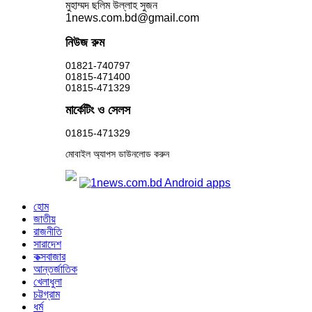
মুহাম্মদ ছলিম উল্লাহ সুজন
1news.com.bd@gmail.com
নিউজ রুম
01821-740797
01815-471400
01815-471329
মার্কেটিং ও সেলস
01815-471329
মোবাইল অ্যাপস ডাউনলোড করুন
হোম
জাতীয়
রাজনীতি
সারাদেশ
কক্সবাজার
আন্তর্জাতিক
খেলাধুলা
চট্টগ্রাম
ধর্ম