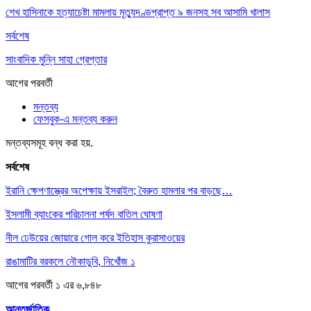
শেখ হাসিনাকে হত্যাচেষ্টা মামলায় মৃত্যুদণ্ডপ্রাপ্ত ৯ জনসহ সব আসামি খালাস
সর্বশেষ
সাংবাদিক মুন্নি সাহা গ্রেপ্তার
আগের
পরবর্তী
মন্তব্য
ফেসবুক-এ মন্তব্য করুন
মন্তব্যসমূহ বন্ধ করা হয়.
সর্বশেষ
ইরানি ক্ষেপণাস্ত্রের অপেক্ষায় ইসরাইল; বৈরুত হামলার পর বাড়ছে…
ইসলামী ব্যাংকের পরিচালনা পর্ষদ বাতিল ঘোষণা
নীল ঢেউয়ের জোয়ারে গোল করে ইতিহাস কুরাসাওয়ের
রাঙামাটির বরকলে নৌকাডুবি, নিখোঁজ ১
আগের
পরবর্তী
১ এর ৬,৮৪৮
আন্তর্জাতিক