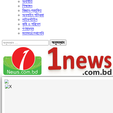
অর্থনীতি
শিক্ষাঙ্গন
বিজ্ঞান-প্রযুক্তি
অনলাইন পত্রিকা
লাইফস্টাইল
কৃষি ও পরিবেশ
গণমাধ্যম
মতামত/লেখালেখি