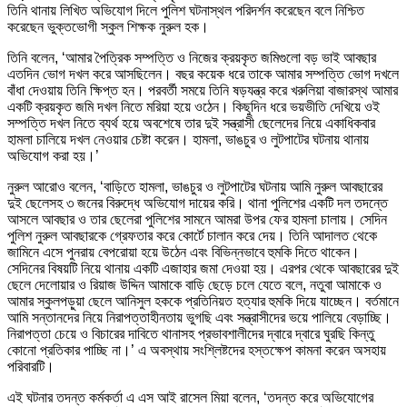
তিনি থানায় লিখিত অভিযোগ দিলে পুলিশ ঘটনাস্থল পরিদর্শন করেছেন বলে নিশ্চিত
করেছেন ভুক্তভোগী স্কুল শিক্ষক নুরুল হক।
তিনি বলেন, ‘আমার পৈত্রিক সম্পত্তি ও নিজের ক্রয়কৃত জমিগুলো বড় ভাই আবছার
এতদিন ভোগ দখল করে আসছিলেন। বছর কয়েক ধরে তাকে আমার সম্পত্তি ভোগ দখলে
বাঁধা দেওয়ায় তিনি ক্ষিপ্ত হন। পরবর্তী সময়ে তিনি ষড়যন্ত্র করে খরুলিয়া বাজারস্থ আমার
একটি ক্রয়কৃত জমি দখল নিতে মরিয়া হয়ে ওঠেন। কিছুদিন ধরে ভয়ভীতি দেখিয়ে ওই
সম্পত্তি দখল নিতে ব্যর্থ হয়ে অবশেষে তার দুই সন্ত্রাসী ছেলেদের নিয়ে একাধিকবার
হামলা চালিয়ে দখল নেওয়ার চেষ্টা করেন। হামলা, ভাঙচুর ও লুটপাটের ঘটনায় থানায়
অভিযোগ করা হয়।’
নুরুল আরোও বলেন, ‘বাড়িতে হামলা, ভাঙচুর ও লুটপাটের ঘটনায় আমি নুরুল আবছারের
দুই ছেলেসহ ৩ জনের বিরুদ্ধে অভিযোগ দায়ের করি। থানা পুলিশের একটি দল তদন্তে
আসলে আবছার ও তার ছেলেরা পুলিশের সামনে আমরা উপর ফের হামলা চালায়। সেদিন
পুলিশ নুরুল আবছারকে গ্রেফতার করে কোর্টে চালান করে দেয়। তিনি আদালত থেকে
জামিনে এসে পুনরায় বেপরোয়া হয়ে উঠেন এবং বিভিন্নভাবে হুমকি দিতে থাকেন।
সেদিনের বিষয়টি নিয়ে থানায় একটি এজাহার জমা দেওয়া হয়। এরপর থেকে আবছারের দুই
ছেলে দেলোয়ার ও রিয়াজ উদ্দিন আমাকে বাড়ি ছেড়ে চলে যেতে বলে, নতুবা আমাকে ও
আমার স্কুলপড়ুয়া ছেলে আনিসুল হককে প্রতিনিয়ত হত্যার হুমকি দিয়ে যাচ্ছেন। বর্তমানে
আমি সন্তানদের নিয়ে নিরাপত্তাহীনতায় ভুগছি এবং সন্ত্রাসীদের ভয়ে পালিয়ে বেড়াচ্ছি।
নিরাপত্তা চেয়ে ও বিচারের দাবিতে থানাসহ প্রভাবশালীদের দ্বারে দ্বারে ঘুরছি কিন্তু
কোনো প্রতিকার পাচ্ছি না।’ এ অবস্থায় সংশ্লিষ্টদের হস্তক্ষেপ কামনা করেন অসহায়
পরিবারটি।
এই ঘটনার তদন্ত কর্মকর্তা এ এস আই রাসেল মিয়া বলেন, ‘তদন্ত করে অভিযোগের