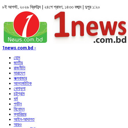
৮ই আগস্ট, ২০২৬ খ্রিস্টাব্দ | ২৪শে শ্রাবণ, ১৪৩৩ বঙ্গাব্দ | দুপুর ১:২০
1news.com.bd -
হোম
জাতীয়
রাজনীতি
সারাদেশ
কক্সবাজার
আন্তর্জাতিক
খেলাধুলা
চট্টগ্রাম
ধর্ম
পর্যটন
বিনোদন
ক্যারিয়ার
আইন-আদালত
আরও