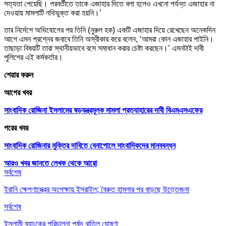
সত্যতা পেয়েছি। পরবর্তীতে তাকে এজাহার দিতে বলা হলেও এখনো পর্যন্ত এজাহার না
দেওয়ায় মামলাটি নথিভুক্ত করা হয়নি।’
তার নির্দেশে অভিযোগের পর তিনি (নুরুল হক) একটি এজাহার দিয়ে রেখেছেন অনেকদিন
আগে এমন প্রশ্নের জবাবে তিনি অস্বীকার করে বলেন, ‘আমরা কোন এজাহার পাইনি।
তাছাড়া বিষয়টি তারা স্থানীয়ভাবে বসে সমাধান করার চেষ্টা করছেন।’ এমনটাই দাবী
পুলিশের এই কর্মকর্তার।
শেয়ার করুন
আগের খবর
সাংবাদিক রোজিনা ইসলামের ষড়যন্ত্রমূলক মামলা প্রত্যাহারের দাবী বিএমএসএফের
পরের খবর
সাংবাদিক রোজিনার মুক্তির দাবিতে বেনাপোলে সাংবাদিকদের মানববন্ধন
আরও খবর জানতে
লেখক থেকে আরো
সর্বশেষ
ইরানি ক্ষেপণাস্ত্রের অপেক্ষায় ইসরাইল; বৈরুত হামলার পর বাড়ছে উত্তেজনা
সর্বশেষ
ইসলামী ব্যাংকের পরিচালনা পর্ষদ বাতিল ঘোষণা