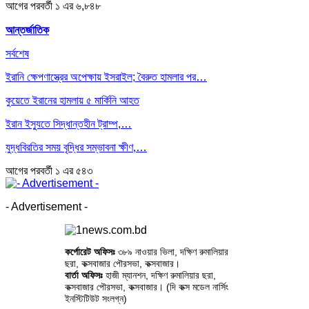
আগের
পরবর্তী
১ এর ৬,৮৪৮
আন্তর্জাতিক
সর্বশেষ
ইরানি ক্ষেপণাস্ত্রের অপেক্ষায় ইসরাইল; বৈরুত হামলার পর…
কুয়েতে ইরানের হামলায় ৫ মার্কিনি আহত
ইরান ইস্যুতে সিদ্ধান্তহীন ট্রাম্প,…
যুদ্ধবিরতির সময় বৃদ্ধির সম্ভাবনা ক্ষীণ,…
আগের
পরবর্তী
১ এর ৫৪৩
- Advertisement -
কর্পোরেট অফিসঃ
৩৮৯ নাওয়ার ভিলা, দক্ষিণ রুমালিয়ার
ছরা, কক্সবাজার পৌরসভা, কক্সবাজার।
বার্তা অফিসঃ
হাজী ম্যানশন, দক্ষিণ রুমালিয়ার ছরা,
কক্সবাজার পৌরসভা, কক্সবাজার। (দি কক্স মডেল নার্সিং
ইনস্টিটিউট সংলগ্ন)