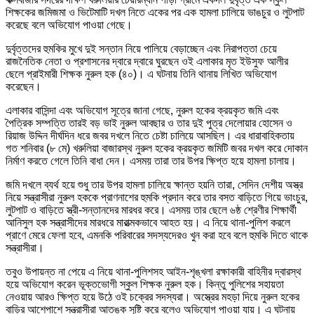
শিক্ষকের জমিজমা ও ভিটেমাটি দখল নিতে একের পর এক হামলা চালিয়ে ভাঙচুর ও লুটপাট
করেছে বলে অভিযোগ পাওয়া গেছে।
দুর্বৃত্তদের হুমকির মুখে দুই সন্তান নিয়ে পালিয়ে বেড়াচ্ছেন এবং নিরাপত্তা চেয়ে
রাজনৈতিক নেতা ও প্রশাসনের দ্বারে দ্বারে ঘুরছেন ওই এলাকার মৃত ইউসুফ আলীর
ছেলে প্রাইমারী শিক্ষক নুরুল হক (৪০)। এ ঘটনায় তিনি থানায় লিখিত অভিযোগ
করেছেন।
এলাকার বাসিন্দা এবং অভিযোগ সূত্রে জানা গেছে, নুরুল হকের ক্রয়কৃত জমি এবং
পৈত্রিক সম্পত্তি তারই বড় ভাই নুরুল আবছার ও তার দুই পুত্র দেলোয়ার হোসেন ও
রিয়াজ উদ্দিন দীর্ঘদিন ধরে জবর দখলে নিতে চেষ্টা চালিয়ে আসছিল। এর ধারাবাহিকতায়
গত শনিবার (৮ মে) খরুলিয়া বাজারস্থ নুরুল হকের ক্রয়কৃত জমিটি জবর দখল করে দোকান
নির্মাণ করতে গেলে তিনি বাধা দেন। এসময় তারা তার উপর ক্ষিপ্ত হয়ে হামলা চালায়।
জমি দখলে ব্যর্থ হয়ে শুধু তার উপর হামলা চালিয়ে ক্ষান্ত হয়নি তারা, সেদিন দেশীয় অস্ত্র
নিয়ে সন্ত্রাসীরা নুরুল হককে প্রাণনাশের হুমকি প্রদান করে তার বসত বাড়িতে গিয়ে ভাংচুর,
লুটপাট ও বাড়িতে স্ত্রী-সন্তানদের মারধর করে। এসময় তার ছেলে ৬ষ্ঠ শ্রেণীর শিক্ষার্থী
আনিসুল হক সন্ত্রাসীদের মারধরে মারাত্মকভাবে আহত হয়। এ নিয়ে থানা-পুলিশ করলে
প্রাণে মেরে ফেলা হবে, এমনকি পরিবারের সদস্যদেরও খুন করা হবে বলে হুমকি দিতে থাকে
সন্ত্রাসীরা।
তবুও উপায়ন্ত না পেয়ে এ নিয়ে থানা-পুলিশসহ আইন-শৃঙ্খলা রক্ষাকারী বাহিনীর দ্বারস্থ
হয়ে অভিযোগ করেন ভূক্তভোগী স্কুল শিক্ষক নুরুল হক। কিন্তু পুলিশের সহায়তা
নেওয়ায় আরও ক্ষিপ্ত হয়ে উঠে ওই চক্রের সদস্যরা। অস্ত্রের মহড়া দিয়ে নুরুল হকের
বাড়ির আশেপাশে সন্ত্রাসীরা আতঙ্ক সৃষ্টি করে বলেও অভিযোগ পাওয়া যায়। এ ঘটনায়