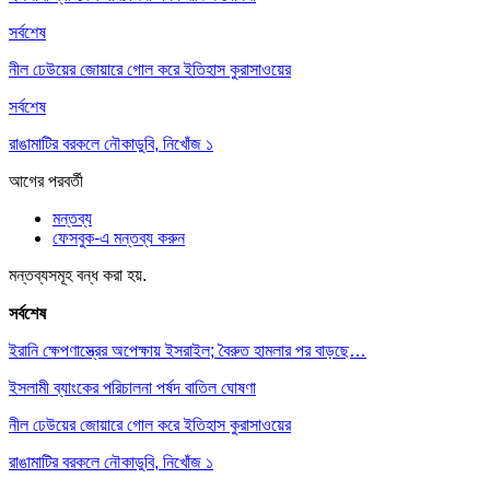
সর্বশেষ
নীল ঢেউয়ের জোয়ারে গোল করে ইতিহাস কুরাসাওয়ের
সর্বশেষ
রাঙামাটির বরকলে নৌকাডুবি, নিখোঁজ ১
আগের
পরবর্তী
মন্তব্য
ফেসবুক-এ মন্তব্য করুন
মন্তব্যসমূহ বন্ধ করা হয়.
সর্বশেষ
ইরানি ক্ষেপণাস্ত্রের অপেক্ষায় ইসরাইল; বৈরুত হামলার পর বাড়ছে…
ইসলামী ব্যাংকের পরিচালনা পর্ষদ বাতিল ঘোষণা
নীল ঢেউয়ের জোয়ারে গোল করে ইতিহাস কুরাসাওয়ের
রাঙামাটির বরকলে নৌকাডুবি, নিখোঁজ ১