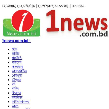
৮ই আগস্ট, ২০২৬ খ্রিস্টাব্দ | ২৪শে শ্রাবণ, ১৪৩৩ বঙ্গাব্দ | রাত ১:৫০
1news.com.bd -
হোম
জাতীয়
রাজনীতি
সারাদেশ
কক্সবাজার
আন্তর্জাতিক
খেলাধুলা
চট্টগ্রাম
ধর্ম
পর্যটন
বিনোদন
ক্যারিয়ার
আইন-আদালত
আরও