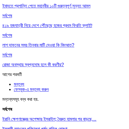
ইবাদতে প্রশান্তি পেতে মহানবীর ১০টি গুরুত্বপূর্ণ সুন্নত আমল
সর্বশেষ
৪১৯ হজযাত্রী নিয়ে দেশে পৌঁছেছে হজের প্রথম ফিরতি ফ্লাইট
সর্বশেষ
লাশ দাফনের সময় তিনবার মাটি দেওয়া কি বিদআত?
সর্বশেষ
রোজা অবস্থায় স্বপ্নদোষ হলে কী করণীয়?
আগের
পরবর্তী
মন্তব্য
ফেসবুক-এ মন্তব্য করুন
মন্তব্যসমূহ বন্ধ করা হয়.
সর্বশেষ
ইরানি ক্ষেপণাস্ত্রের অপেক্ষায় ইসরাইল; বৈরুত হামলার পর বাড়ছে…
ইসলামী ব্যাংকের পরিচালনা পর্ষদ বাতিল ঘোষণা