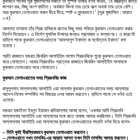
কুরআনে পাকের সুরা মুজাম্মিলের শুরুতে তা সুস্পষ্ট ভাষায় বর্ণনা করেন, ‘হে বস্ত্রাবৃত! রাত্রি
জাগরণ কর, কিছু অংশ ব্যতিত। অর্ধরাত কিংবা তার চেয়ে অল্প অথবা তার চেয়ে বেশি।
আর কুরআন তেলাওয়াত করুন ধীরে ধীরে, স্পষ্ট ও সুন্দরভাবে।’ (সুরা মুজাম্মিল : আয়াত
১-৪)
আল্লাহ তাআলা তাঁর প্রিয় হাবিবকে রাতের কিছু সময় পবিত্র কুরআন তেলাওয়াত করার
নির্দেশ দিয়েছেন। এ নির্দেশ মুসলিম উম্মাহর জন্যও প্রযোজ্য ও কল্যাণের। এ কারণেই
হাদিসে পাকে কুরআন তেলাওয়াতকে ‘আফদালুল ইবাদাত বা সর্বোত্তম ইবাদত’ বলা
হয়েছে।
প্রতি রমজানে হজরত জিবরিল আলাইহিস সালাম প্রিয়নবিকে পুরো কুরআন তেলাওয়াত
করে শোনাতেন। আবার প্রিয়নবিও প্রত্যেক রমজানে জিবরিল আলাইহিস সালামকে
কুরআন তেলাওয়াত করে শোনাতেন।
কুরআন তেলাওয়াতের সময় প্রিয়নবির কাজ
রাসুলুল্লাহ সাল্লাল্লাহু আলাইহি ওয়া সাল্লাম কুরআন তেলাওয়াতের সময় আল্লাহর
আদেশ-নিষেধ সম্পর্কিত সব বিষয়ের ওপর আমল করতেন। হাদিসে পাকে সে বর্ণনা ওঠে
এসেছে-
হজরত হুজাইফা ইবনুল ইয়ামান রাদিয়াল্লাহু আনহু বলেন, ‘একবার আমি প্রিয়নবি
সাল্লাল্লাহু আলাইহি ওয়া সাল্লামের সঙ্গে রাতে নামাজ আদায় করছিলাম। তিনি প্রিয়নবি
সাল্লাল্লাহু আলাইহি ওয়া সাল্লামের কুরআন তেলাওয়াতের পদ্ধতি বর্ণনা দিয়ে বলেন-
– তিনি খুবই ধীরস্থিরভাবে কুরআন তেলাওয়াত করতেন।
– তেলাওয়াতে যখন তাসবিহ-এর আয়াত আসত তখন তিনি তাসবিহ আদায় করতেন।