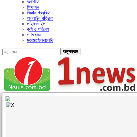
অর্থনীতি
শিক্ষাঙ্গন
বিজ্ঞান-প্রযুক্তি
অনলাইন পত্রিকা
লাইফস্টাইল
কৃষি ও পরিবেশ
গণমাধ্যম
মতামত/লেখালেখি