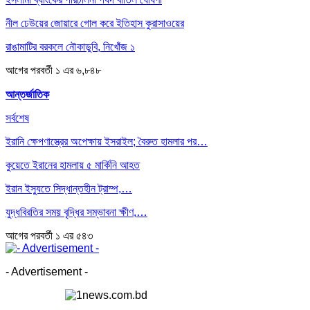
নীল ঢেউয়ের জোয়ারে গোল করে ইতিহাস কুরাসাওয়ের
রাঙামাটির বরকলে নৌকাডুবি, নিখোঁজ ১
আগের
পরবর্তী
১ এর ৬,৮৪৮
আন্তর্জাতিক
সর্বশেষ
ইরানি ক্ষেপণাস্ত্রের অপেক্ষায় ইসরাইল; বৈরুত হামলার পর…
কুয়েতে ইরানের হামলায় ৫ মার্কিনি আহত
ইরান ইস্যুতে সিদ্ধান্তহীন ট্রাম্প,…
যুদ্ধবিরতির সময় বৃদ্ধির সম্ভাবনা ক্ষীণ,…
আগের
পরবর্তী
১ এর ৫৪৩
- Advertisement -