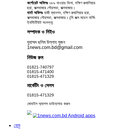
কর্পোরেট অফিসঃ
৩৮৯ নাওয়ার ভিলা, দক্ষিণ রুমালিয়ার
ছরা, কক্সবাজার পৌরসভা, কক্সবাজার।
বার্তা অফিসঃ
হাজী ম্যানশন, দক্ষিণ রুমালিয়ার ছরা,
কক্সবাজার পৌরসভা, কক্সবাজার। (দি কক্স মডেল নার্সিং
ইনস্টিটিউট সংলগ্ন)
সম্পাদক ও সিইও
মুহাম্মদ ছলিম উল্লাহ সুজন
1news.com.bd@gmail.com
নিউজ রুম
01821-740797
01815-471400
01815-471329
মার্কেটিং ও সেলস
01815-471329
মোবাইল অ্যাপস ডাউনলোড করুন
হোম