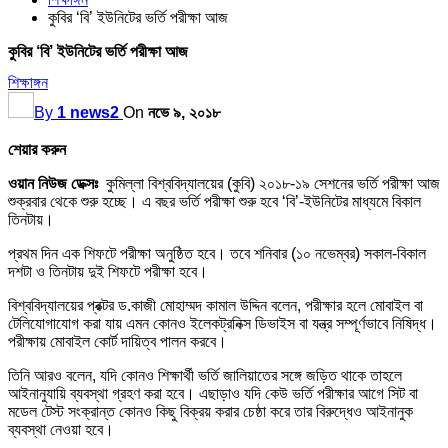
কুবির ‘বি’ ইউনিটের ভর্তি পরীক্ষা আজ
কুবির ‘বি’ ইউনিটের ভর্তি পরীক্ষা আজ
শিক্ষাঙ্গন
By
1 news2
On
নভে ৯, ২০১৮
শেয়ার করুন
ওয়ান নিউজ ডেক্সঃ
কুমিল্লা বিশ্ববিদ্যালয়ের (কুবি) ২০১৮-১৯ সেশনের ভর্তি পরীক্ষা আজ
শুক্রবার থেকে শুরু হচ্ছে। এ বছর ভর্তি পরীক্ষা শুরু হবে ‘বি’-ইউনিটের মাধ্যমে বিকাল
তিনটায়।
প্রথম দিন এক শিফটে পরীক্ষা অনুষ্ঠিত হবে। তবে শনিবার (১০ নভেম্বর) সকাল-বিকাল
দশটা ও তিনটায় দুই শিফটে পরীক্ষা হবে।
বিশ্ববিদ্যালয়ের প্রক্টর ড.কাজী মোহাম্মদ কামাল উদ্দিন বলেন, পরীক্ষার হলে মোবাইল বা
টেলিযোগাযোগ করা যায় এমন কোনও ইলেকট্রনিক্স ডিভাইস বা যন্ত্র সম্পূর্ণভাবে নিষিদ্ধ।
পরীক্ষায় মোবাইল কোর্ট দায়িত্ব পালন করবে।
তিনি আরও বলেন, যদি কোনও শিক্ষার্থী ভর্তি জালিয়াতের সঙ্গে জড়িত থাকে তাহলে
আইনানুযায়ি ব্যবস্থা গ্রহণ করা হবে। এছাড়াও যদি কেউ ভর্তি পরীক্ষার আগে সিট বা
মডেল টেস্ট সংক্রান্ত কোনও কিছু বিক্রয় করার চেষ্ঠা করে তার বিরুদ্ধেও আইনানুক
ব্যবস্থা নেওয়া হবে।