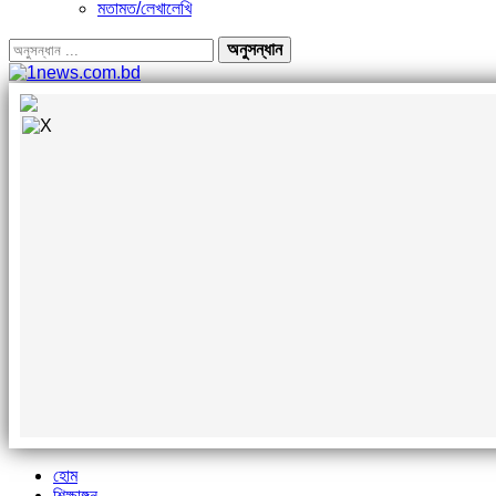
মতামত/লেখালেখি
হোম
শিক্ষাঙ্গন