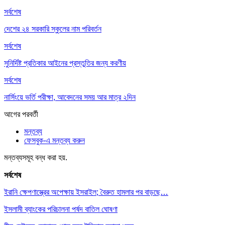
সর্বশেষ
দেশের ২৪ সরকারি স্কুলের নাম পরিবর্তন
সর্বশেষ
সুনির্দিষ্ট প্রতিকার আইনের প্রস্তুতির জন্য করণীয়
সর্বশেষ
নার্সিংয়ে ভর্তি পরীক্ষা, আবেদনের সময় আর মাত্র ২দিন
আগের
পরবর্তী
মন্তব্য
ফেসবুক-এ মন্তব্য করুন
মন্তব্যসমূহ বন্ধ করা হয়.
সর্বশেষ
ইরানি ক্ষেপণাস্ত্রের অপেক্ষায় ইসরাইল; বৈরুত হামলার পর বাড়ছে…
ইসলামী ব্যাংকের পরিচালনা পর্ষদ বাতিল ঘোষণা