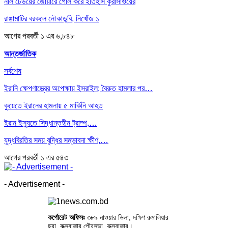
নীল ঢেউয়ের জোয়ারে গোল করে ইতিহাস কুরাসাওয়ের
রাঙামাটির বরকলে নৌকাডুবি, নিখোঁজ ১
আগের
পরবর্তী
১ এর ৬,৮৪৮
আন্তর্জাতিক
সর্বশেষ
ইরানি ক্ষেপণাস্ত্রের অপেক্ষায় ইসরাইল; বৈরুত হামলার পর…
কুয়েতে ইরানের হামলায় ৫ মার্কিনি আহত
ইরান ইস্যুতে সিদ্ধান্তহীন ট্রাম্প,…
যুদ্ধবিরতির সময় বৃদ্ধির সম্ভাবনা ক্ষীণ,…
আগের
পরবর্তী
১ এর ৫৪৩
- Advertisement -
কর্পোরেট অফিসঃ
৩৮৯ নাওয়ার ভিলা, দক্ষিণ রুমালিয়ার
ছরা, কক্সবাজার পৌরসভা, কক্সবাজার।