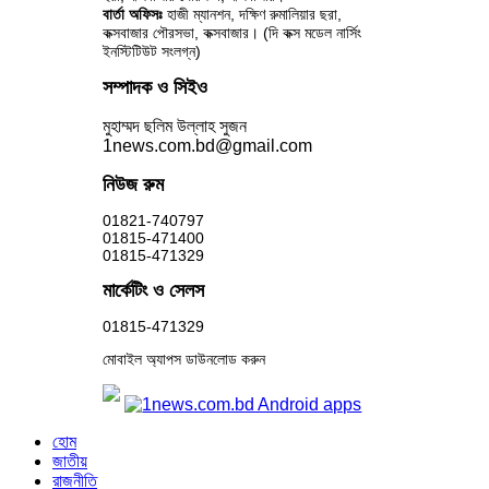
বার্তা অফিসঃ
হাজী ম্যানশন, দক্ষিণ রুমালিয়ার ছরা,
কক্সবাজার পৌরসভা, কক্সবাজার। (দি কক্স মডেল নার্সিং
ইনস্টিটিউট সংলগ্ন)
সম্পাদক ও সিইও
মুহাম্মদ ছলিম উল্লাহ সুজন
1news.com.bd@gmail.com
নিউজ রুম
01821-740797
01815-471400
01815-471329
মার্কেটিং ও সেলস
01815-471329
মোবাইল অ্যাপস ডাউনলোড করুন
হোম
জাতীয়
রাজনীতি