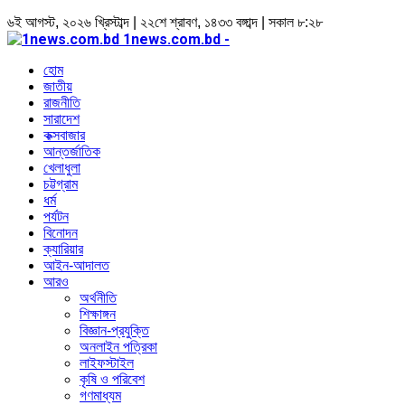
৬ই আগস্ট, ২০২৬ খ্রিস্টাব্দ | ২২শে শ্রাবণ, ১৪৩৩ বঙ্গাব্দ | সকাল ৮:২৮
1news.com.bd -
হোম
জাতীয়
রাজনীতি
সারাদেশ
কক্সবাজার
আন্তর্জাতিক
খেলাধুলা
চট্টগ্রাম
ধর্ম
পর্যটন
বিনোদন
ক্যারিয়ার
আইন-আদালত
আরও
অর্থনীতি
শিক্ষাঙ্গন
বিজ্ঞান-প্রযুক্তি
অনলাইন পত্রিকা
লাইফস্টাইল
কৃষি ও পরিবেশ
গণমাধ্যম