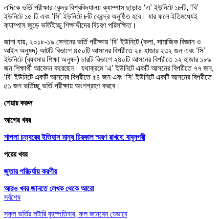
এদিকে ভর্তি পরীক্ষার কেন্দ্র বিশ্ববিদ্যালয় ক্যাম্পাস ছাড়াও ‘এ’ ইউনিটে ১৮টি, ‘বি’
ইউনিটে ১৫ টি এবং ‘সি’ ইউনিটে ৮টি কেন্দ্রে অনুষ্ঠিত হবে। যার ফলে ইতিমধ্যেই
ক্যাম্পাস জুড়ে ভর্তিইচ্ছু শিক্ষার্থীদের বিচরণ পরিলক্ষিত।
জানা যায়, ২০১৮-১৯ সেশনের ভর্তি পরীক্ষায় ‘বি’ ইউনিটে (কলা, সামাজিক বিজ্ঞান ও
আইন অনুষদ) আটটি বিভাগে ৪৫০টি আসনের বিপরীতে ২৪ হাজার ২৩২ জন এবং ‘সি’
ইউনিটে (ব্যবসায় শিক্ষা অনুষদ) চারটি বিভাগে ২৪০টি আসনের বিপরীতে ১২ হাজার ১৮৯
জন শিক্ষার্থী আবেদন করেছেন। যথাক্রমে ‘এ’ ইউনিটে একটি আসনের বিপরীতে ৭৭ জন,
‘বি’ ইউনিটে একটি আসনের বিপরীতে ৫৪ জন এবং ‘সি’ ইউনিটে একটি আসনের বিপরীতে
৫১ জন ভর্তিচ্ছু ভর্তি পরীক্ষায় অংশগ্রহণ করবে।
শেয়ার করুন
আগের খবর
শাপলা চত্বরের ইতিহাস মানুষ চিরকাল স্মরণ রাখবে: বাবুনগরী
পরের খবর
জুতার পরিচর্যায় করণীয়
আরও খবর জানতে
লেখক থেকে আরো
সর্বশেষ
স্কুল ভর্তির লটারি বৃহস্পতিবার, ফল জানবেন যেভাবে