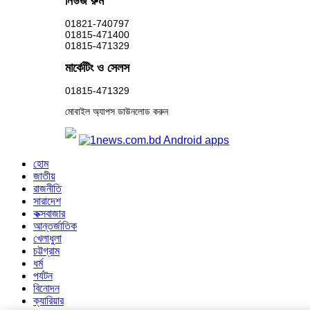
নিউজ রুম
01821-740797
01815-471400
01815-471329
মার্কেটিং ও সেলস
01815-471329
মোবাইল অ্যাপস ডাউনলোড করুন
হোম
জাতীয়
রাজনীতি
সারাদেশ
কক্সবাজার
আন্তর্জাতিক
খেলাধুলা
চট্টগ্রাম
ধর্ম
পর্যটন
বিনোদন
ক্যারিয়ার