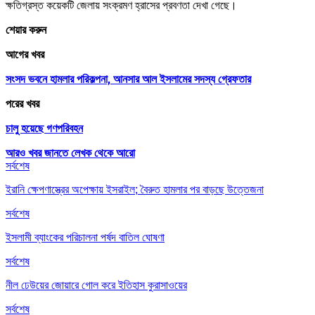
ক্ষতিগ্রস্ত কয়েকটি জেলায় সংক্রমণ হ্রাসের প্রবণতা দেখা গেছে।
শেয়ার করুন
আগের খবর
সংসদ ভবনে হামলার পরিকল্পনা, আনসার আল ইসলামের সদস্য গ্রেফতার
পরের খবর
চালু হয়েছে গণপরিবহন
আরও খবর জানতে
লেখক থেকে আরো
সর্বশেষ
ইরানি ক্ষেপণাস্ত্রের অপেক্ষায় ইসরাইল; বৈরুত হামলার পর বাড়ছে উত্তেজনা
সর্বশেষ
ইসলামী ব্যাংকের পরিচালনা পর্ষদ বাতিল ঘোষণা
সর্বশেষ
নীল ঢেউয়ের জোয়ারে গোল করে ইতিহাস কুরাসাওয়ের
সর্বশেষ