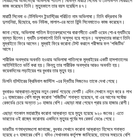
সিরিয়ালের অভিনেত্রী অভিলাষা পাতিল। বিভিন্ন মারাঠি সিনেমা ও টেলিভিশন সিরিয়ালে
কাজ করেছেন তিনি। মৃত্যুকালে তার বয়স হয়েছিল ৪৭।
মারাঠি সিনেমা ও টেলিভিশন ইন্ডাস্ট্রির পরিচিত নাম অভিলাষা। তিনি বদ্রিনাথ কি
দুলহনিয়া, ছিছোরে, গুড নিউজ, মালাল-এর মতো হিন্দি সিনেমাতেও কাজ করেছেন।
জানা গেছে, অভিলাষা পাতিল উত্তরপ্রদেশের বারাণসীতে একটি ওয়েব শো-র শ্যুটিংয়ে
ব্যস্ত ছিলেন। শ্যুটিং চলাকালেই তিনি অসুস্থ হয়ে পড়েন। অসুস্থতার কারণে তিনি
মুম্বাইতে ফিরে আসেন। মুম্বাই ফিরে করোনা টেস্ট করালে পরীক্ষার ফল ‘পজিটিভ’
আসে।
শারীরিক অবস্থার অবনতি হওয়ায় অভিলাষা পাতিলকে মুম্বাইয়ের একটি হাসপাতালের
আইসিইউতে ভর্তি করা হয়। কিন্তু তার শারীরিক অবস্থার আরও অবনতি হয়।
কয়েকদিনের লড়াইয়ের পর বুধবার তার মৃত্যু হয়।
ডিসনি হটস্টারের ক্রিমিনাল জাস্টিস -এর দ্বিতীয় সিজনেও তাকে দেখা গেছে।
বুধবারও আক্রান্ত-মৃত্যুর নতুন রেকর্ড গড়েছে দেশটি। এদিন সেখানে নতুন করে ৪ লাখ
১২ হাজারেরও বেশি মানুষ করোনা ‘পজিটিভ’ শনাক্ত হয়েছেন, যা এর আগের সর্বোচ্চ
রেকর্ডের চেয়ে অন্তত ১০ হাজার বেশি। এছাড়া মারা গেছেন প্রায় চার হাজার রোগী।
এছাড়া গতকাল মহারাষ্ট্রে করোনা আক্রান্ত হয়ে মৃত্যু হয়েছে ৯২০ জনের। এতে
ভারতের ওই রাজ্যে করোনায় একদিনে মৃত্যুর পূর্বের সব রেকর্ড ভেঙে গেছে।
ভারতীয় গণমাধ্যমগুলো জানাচ্ছে, বুধবার সেখানে করোনা আক্রান্ত হিসেবে শনাক্ত
হয়েছে ৫৭ হাজারের বেশি। যদিও সেখানকার কর্তৃপক্ষ জানিয়েছে, তাদের সবচেয়ে বেশি