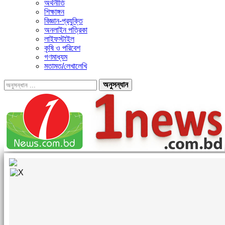
অর্থনীতি
শিক্ষাঙ্গন
বিজ্ঞান-প্রযুক্তি
অনলাইন পত্রিকা
লাইফস্টাইল
কৃষি ও পরিবেশ
গণমাধ্যম
মতামত/লেখালেখি