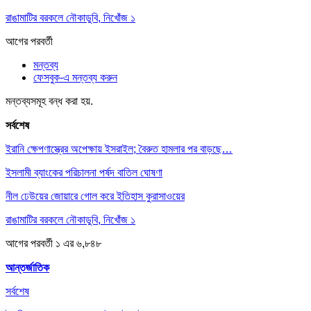
রাঙামাটির বরকলে নৌকাডুবি, নিখোঁজ ১
আগের
পরবর্তী
মন্তব্য
ফেসবুক-এ মন্তব্য করুন
মন্তব্যসমূহ বন্ধ করা হয়.
সর্বশেষ
ইরানি ক্ষেপণাস্ত্রের অপেক্ষায় ইসরাইল; বৈরুত হামলার পর বাড়ছে…
ইসলামী ব্যাংকের পরিচালনা পর্ষদ বাতিল ঘোষণা
নীল ঢেউয়ের জোয়ারে গোল করে ইতিহাস কুরাসাওয়ের
রাঙামাটির বরকলে নৌকাডুবি, নিখোঁজ ১
আগের
পরবর্তী
১ এর ৬,৮৪৮
আন্তর্জাতিক
সর্বশেষ