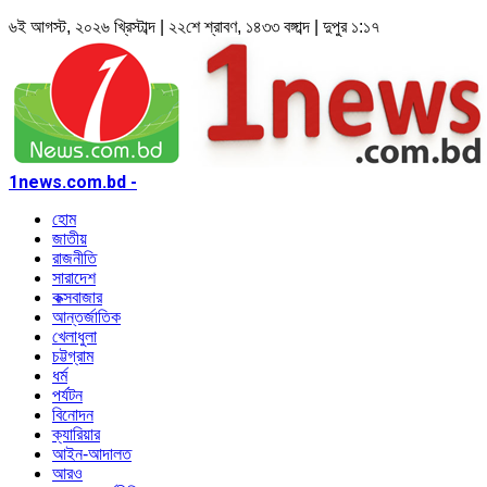
৬ই আগস্ট, ২০২৬ খ্রিস্টাব্দ | ২২শে শ্রাবণ, ১৪৩৩ বঙ্গাব্দ | দুপুর ১:১৭
1news.com.bd -
হোম
জাতীয়
রাজনীতি
সারাদেশ
কক্সবাজার
আন্তর্জাতিক
খেলাধুলা
চট্টগ্রাম
ধর্ম
পর্যটন
বিনোদন
ক্যারিয়ার
আইন-আদালত
আরও