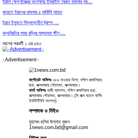
ইরানি ক্ষেপণাস্ত্রের অপেক্ষায় ইসরাইল; বৈরুত হামলার পর…
কুয়েতে ইরানের হামলায় ৫ মার্কিনি আহত
ইরান ইস্যুতে সিদ্ধান্তহীন ট্রাম্প,…
যুদ্ধবিরতির সময় বৃদ্ধির সম্ভাবনা ক্ষীণ,…
আগের
পরবর্তী
১ এর ৫৪৩
- Advertisement -
কর্পোরেট অফিসঃ
৩৮৯ নাওয়ার ভিলা, দক্ষিণ রুমালিয়ার
ছরা, কক্সবাজার পৌরসভা, কক্সবাজার।
বার্তা অফিসঃ
হাজী ম্যানশন, দক্ষিণ রুমালিয়ার ছরা,
কক্সবাজার পৌরসভা, কক্সবাজার। (দি কক্স মডেল নার্সিং
ইনস্টিটিউট সংলগ্ন)
সম্পাদক ও সিইও
মুহাম্মদ ছলিম উল্লাহ সুজন
1news.com.bd@gmail.com