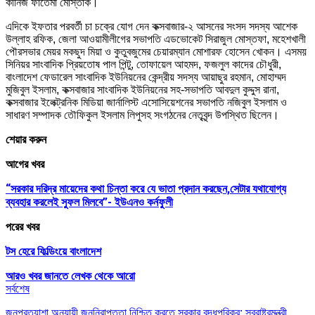
কানিজ ফাতেমা মোস্তাক।
এদিকে ইফতার পরবর্তী চা চক্রে যোগ দেন কক্সবাজার-২ আসনের সংসদ সদস্য আশেক
উল্লাহ রফিক, জেলা আওয়ামীলীগের সভাপতি এডভোকেট সিরাজুল মোস্তফা, মহেশখালী
পৌরসভার মেয়র মকছুদ মিয়া ও কুতুবজুমের চেয়ারম্যান মোশারফ হোসেন খোকন। এসময়
সিনিয়র সাংবাদিক প্রিয়তোষ পাল পিন্টু, তোফায়েল আহমদ, ফজলুল কাদের চৌধুরী,
বাংলাদেশ ফেডারেল সাংবাদিক ইউনিয়নের কেন্দ্রীয় সদস্য আয়াছুর রহমান, মোহাম্মদ
মুজিবুল ইসলাম, কক্সবাজার সাংবাদিক ইউনিয়নের সহ-সভাপতি আবদুল কুদ্দুস রানা,
কক্সবাজার ইলেক্ট্রনিক মিডিয়া জার্নালিস্ট এসোসিয়েশনের সভাপতি নজিবুল ইসলাম ও
সাধারণ সম্পাদক তৌফিকুল ইসলাম লিপুসহ সংগঠনের নেতৃবৃন্দ উপস্থিত ছিলেন।
শেয়ার করুন
আগের খবর
“সরকার দরিদ্র মায়েদের কথা চিন্তা করে যে ভাতা প্রদান করছেন,সেটার যথাযোগ্য
ব্যবহার করলেই সুফল মিলবে”- ইউএনও কর্নফুলী
পরের খবর
টস হেরে ফিল্ডিংয়ে বাংলাদেশ
আরও খবর জানতে
লেখক থেকে আরো
সর্বশেষ
জনপ্রত্যাশা অনুযায়ী জননিরাপত্তা নিশ্চিত করতে সরকার বদ্ধপরিকর: স্বরাষ্ট্রমন্ত্রী