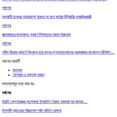
সর্বশেষ
অপরাধী চক্রের অভয়ারণ্য থাকবে না বলে কঠোর হুঁশিয়ারিঃ স্বরাষ্ট্রমন্ত্রী
সর্বশেষ
কক্সবাজারে জনসমুদ্র, ভ্রমণ পিপাসুদের আনন্দ উচ্ছ্বাস
সর্বশেষ
শহীদ জিয়ার আদর্শে উদ্বুদ্ধ হয়ে ছাত্র-গণঅভ্যুত্থানের আকাঙ্ক্ষার বাংলাদেশ বিনির্মাণ…
আগের
পরবর্তী
মন্তব্য
ফেসবুক-এ মন্তব্য করুন
মন্তব্যসমূহ বন্ধ করা হয়.
সর্বশেষ
ইরানি ক্ষেপণাস্ত্রের অপেক্ষায় ইসরাইল; বৈরুত হামলার পর বাড়ছে…
ইসলামী ব্যাংকের পরিচালনা পর্ষদ বাতিল ঘোষণা