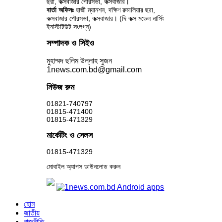
ছরা, কক্সবাজার পৌরসভা, কক্সবাজার।
বার্তা অফিসঃ
হাজী ম্যানশন, দক্ষিণ রুমালিয়ার ছরা,
কক্সবাজার পৌরসভা, কক্সবাজার। (দি কক্স মডেল নার্সিং
ইনস্টিটিউট সংলগ্ন)
সম্পাদক ও সিইও
মুহাম্মদ ছলিম উল্লাহ সুজন
1news.com.bd@gmail.com
নিউজ রুম
01821-740797
01815-471400
01815-471329
মার্কেটিং ও সেলস
01815-471329
মোবাইল অ্যাপস ডাউনলোড করুন
হোম
জাতীয়
রাজনীতি