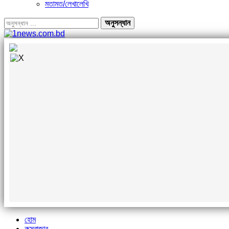
মতামত/লেখালেখি
হোম
কক্সবাজার