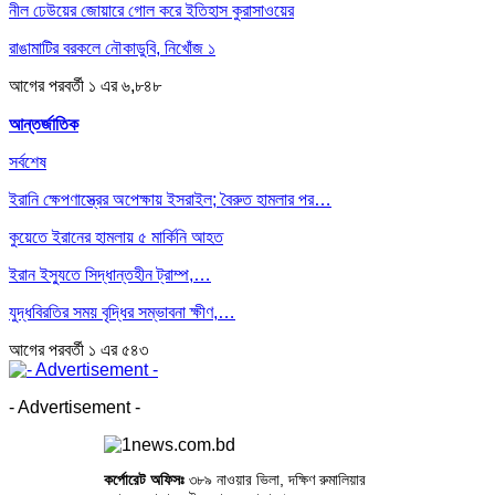
নীল ঢেউয়ের জোয়ারে গোল করে ইতিহাস কুরাসাওয়ের
রাঙামাটির বরকলে নৌকাডুবি, নিখোঁজ ১
আগের
পরবর্তী
১ এর ৬,৮৪৮
আন্তর্জাতিক
সর্বশেষ
ইরানি ক্ষেপণাস্ত্রের অপেক্ষায় ইসরাইল; বৈরুত হামলার পর…
কুয়েতে ইরানের হামলায় ৫ মার্কিনি আহত
ইরান ইস্যুতে সিদ্ধান্তহীন ট্রাম্প,…
যুদ্ধবিরতির সময় বৃদ্ধির সম্ভাবনা ক্ষীণ,…
আগের
পরবর্তী
১ এর ৫৪৩
- Advertisement -
কর্পোরেট অফিসঃ
৩৮৯ নাওয়ার ভিলা, দক্ষিণ রুমালিয়ার