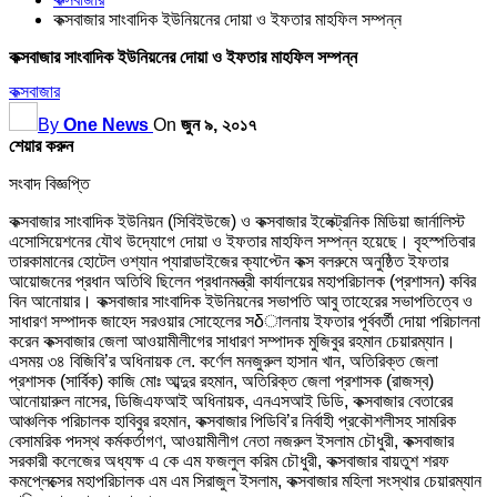
কক্সবাজার সাংবাদিক ইউনিয়নের দোয়া ও ইফতার মাহফিল সম্পন্ন
কক্সবাজার সাংবাদিক ইউনিয়নের দোয়া ও ইফতার মাহফিল সম্পন্ন
কক্সবাজার
By
One News
On
জুন ৯, ২০১৭
শেয়ার করুন
সংবাদ বিজ্ঞপ্তি
কক্সবাজার সাংবাদিক ইউনিয়ন (সিবিইউজে) ও কক্সবাজার ইলেক্ট্রনিক মিডিয়া জার্নালিস্ট
এসোসিয়েশনের যৌথ উদ্যোগে দোয়া ও ইফতার মাহফিল সম্পন্ন হয়েছে। বৃহস্পতিবার
তারকামানের হোটেল ওশ্যান প্যারাডাইজের ক্যাপ্টেন কক্স বলরুমে অনুষ্ঠিত ইফতার
আয়োজনের প্রধান অতিথি ছিলেন প্রধানমন্ত্রী কার্যালয়ের মহাপরিচালক (প্রশাসন) কবির
বিন আনোয়ার। কক্সবাজার সাংবাদিক ইউনিয়নের সভাপতি আবু তাহেরের সভাপতিত্বে ও
সাধারণ সম্পাদক জাহেদ সরওয়ার সোহেলের সδালনায় ইফতার পূর্ববর্তী দোয়া পরিচালনা
করেন কক্সবাজার জেলা আওয়ামীলীগের সাধারণ সম্পাদক মুজিবুর রহমান চেয়ারম্যান।
এসময় ৩৪ বিজিবি’র অধিনায়ক লে. কর্ণেল মনজুরুল হাসান খান, অতিরিক্ত জেলা
প্রশাসক (সার্বিক) কাজি মোঃ আব্দুর রহমান, অতিরিক্ত জেলা প্রশাসক (রাজস্ব)
আনোয়ারুল নাসের, ডিজিএফআই অধিনায়ক, এনএসআই ডিডি, কক্সবাজার বেতারের
আঞ্চলিক পরিচালক হাবিবুর রহমান, কক্সবাজার পিডিবি’র নির্বাহী প্রকৌশলীসহ সামরিক
বেসামরিক পদস্থ কর্মকর্তাগণ, আওয়ামীলীগ নেতা নজরুল ইসলাম চৌধুরী, কক্সবাজার
সরকারী কলেজের অধ্যক্ষ এ কে এম ফজলুল করিম চৌধুরী, কক্সবাজার বায়তুশ শরফ
কমপ্লেক্সের মহাপরিচালক এম এম সিরাজুল ইসলাম, কক্সবাজার মহিলা সংস্থার চেয়ারম্যান