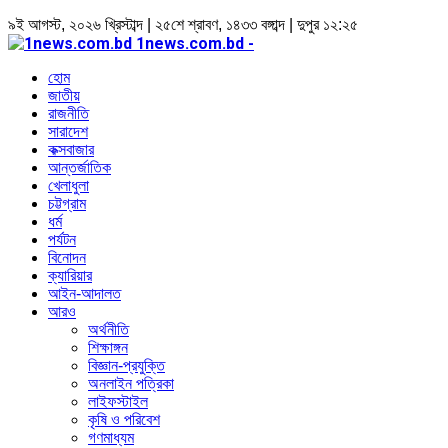
৯ই আগস্ট, ২০২৬ খ্রিস্টাব্দ | ২৫শে শ্রাবণ, ১৪৩৩ বঙ্গাব্দ | দুপুর ১২:২৫
1news.com.bd -
হোম
জাতীয়
রাজনীতি
সারাদেশ
কক্সবাজার
আন্তর্জাতিক
খেলাধুলা
চট্টগ্রাম
ধর্ম
পর্যটন
বিনোদন
ক্যারিয়ার
আইন-আদালত
আরও
অর্থনীতি
শিক্ষাঙ্গন
বিজ্ঞান-প্রযুক্তি
অনলাইন পত্রিকা
লাইফস্টাইল
কৃষি ও পরিবেশ
গণমাধ্যম