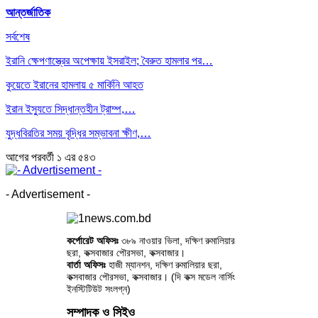
আন্তর্জাতিক
সর্বশেষ
ইরানি ক্ষেপণাস্ত্রের অপেক্ষায় ইসরাইল; বৈরুত হামলার পর…
কুয়েতে ইরানের হামলায় ৫ মার্কিনি আহত
ইরান ইস্যুতে সিদ্ধান্তহীন ট্রাম্প,…
যুদ্ধবিরতির সময় বৃদ্ধির সম্ভাবনা ক্ষীণ,…
আগের
পরবর্তী
১ এর ৫৪৩
- Advertisement -
কর্পোরেট অফিসঃ
৩৮৯ নাওয়ার ভিলা, দক্ষিণ রুমালিয়ার
ছরা, কক্সবাজার পৌরসভা, কক্সবাজার।
বার্তা অফিসঃ
হাজী ম্যানশন, দক্ষিণ রুমালিয়ার ছরা,
কক্সবাজার পৌরসভা, কক্সবাজার। (দি কক্স মডেল নার্সিং
ইনস্টিটিউট সংলগ্ন)
সম্পাদক ও সিইও