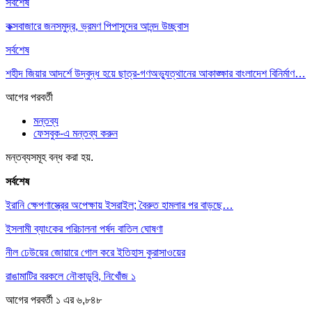
সর্বশেষ
কক্সবাজারে জনসমুদ্র, ভ্রমণ পিপাসুদের আনন্দ উচ্ছ্বাস
সর্বশেষ
শহীদ জিয়ার আদর্শে উদ্বুদ্ধ হয়ে ছাত্র-গণঅভ্যুত্থানের আকাঙ্ক্ষার বাংলাদেশ বিনির্মাণ…
আগের
পরবর্তী
মন্তব্য
ফেসবুক-এ মন্তব্য করুন
মন্তব্যসমূহ বন্ধ করা হয়.
সর্বশেষ
ইরানি ক্ষেপণাস্ত্রের অপেক্ষায় ইসরাইল; বৈরুত হামলার পর বাড়ছে…
ইসলামী ব্যাংকের পরিচালনা পর্ষদ বাতিল ঘোষণা
নীল ঢেউয়ের জোয়ারে গোল করে ইতিহাস কুরাসাওয়ের
রাঙামাটির বরকলে নৌকাডুবি, নিখোঁজ ১
আগের
পরবর্তী
১ এর ৬,৮৪৮