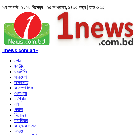
৯ই আগস্ট, ২০২৬ খ্রিস্টাব্দ | ২৫শে শ্রাবণ, ১৪৩৩ বঙ্গাব্দ | রাত ৩:১৩
1news.com.bd -
হোম
জাতীয়
রাজনীতি
সারাদেশ
কক্সবাজার
আন্তর্জাতিক
খেলাধুলা
চট্টগ্রাম
ধর্ম
পর্যটন
বিনোদন
ক্যারিয়ার
আইন-আদালত
আরও