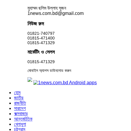
মুহাম্মদ ছলিম উল্লাহ সুজন
1news.com.bd@gmail.com
নিউজ রুম
01821-740797
01815-471400
01815-471329
মার্কেটিং ও সেলস
01815-471329
মোবাইল অ্যাপস ডাউনলোড করুন
হোম
জাতীয়
রাজনীতি
সারাদেশ
কক্সবাজার
আন্তর্জাতিক
খেলাধুলা
চট্টগ্রাম