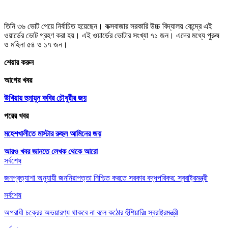
তিনি ৩৬ ভোট পেয়ে নির্বাচিত হয়েছেন। কক্সবাজার সরকারি উচ্চ বিদ্যালয় কেন্দ্রে এই
ওয়ার্ডের ভোট গ্রহণ করা হয়। এই ওয়ার্ডের ভোটার সংখ্যা ৭১ জন। এদের মধ্যে পুরুষ
ও মহিলা ৫৪ ও ১৭ জন।
শেয়ার করুন
আগের খবর
উখিয়ায় হুমায়ুন কবির চৌধুরীর জয়
পরের খবর
মহেশখালীতে মাস্টার রুহুল আমিনের জয়
আরও খবর জানতে
লেখক থেকে আরো
সর্বশেষ
জনপ্রত্যাশা অনুযায়ী জননিরাপত্তা নিশ্চিত করতে সরকার বদ্ধপরিকর: স্বরাষ্ট্রমন্ত্রী
সর্বশেষ
অপরাধী চক্রের অভয়ারণ্য থাকবে না বলে কঠোর হুঁশিয়ারিঃ স্বরাষ্ট্রমন্ত্রী