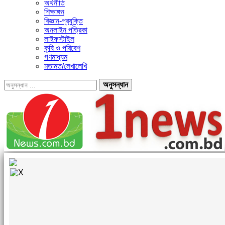
অর্থনীতি
শিক্ষাঙ্গন
বিজ্ঞান-প্রযুক্তি
অনলাইন পত্রিকা
লাইফস্টাইল
কৃষি ও পরিবেশ
গণমাধ্যম
মতামত/লেখালেখি