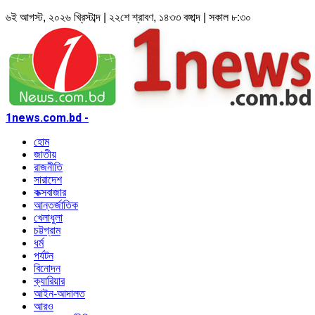
৬ই আগস্ট, ২০২৬ খ্রিস্টাব্দ | ২২শে শ্রাবণ, ১৪৩৩ বঙ্গাব্দ | সকাল ৮:৩০
1news.com.bd -
হোম
জাতীয়
রাজনীতি
সারাদেশ
কক্সবাজার
আন্তর্জাতিক
খেলাধুলা
চট্টগ্রাম
ধর্ম
পর্যটন
বিনোদন
ক্যারিয়ার
আইন-আদালত
আরও