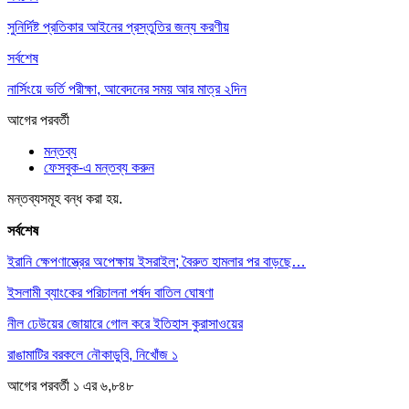
সুনির্দিষ্ট প্রতিকার আইনের প্রস্তুতির জন্য করণীয়
সর্বশেষ
নার্সিংয়ে ভর্তি পরীক্ষা, আবেদনের সময় আর মাত্র ২দিন
আগের
পরবর্তী
মন্তব্য
ফেসবুক-এ মন্তব্য করুন
মন্তব্যসমূহ বন্ধ করা হয়.
সর্বশেষ
ইরানি ক্ষেপণাস্ত্রের অপেক্ষায় ইসরাইল; বৈরুত হামলার পর বাড়ছে…
ইসলামী ব্যাংকের পরিচালনা পর্ষদ বাতিল ঘোষণা
নীল ঢেউয়ের জোয়ারে গোল করে ইতিহাস কুরাসাওয়ের
রাঙামাটির বরকলে নৌকাডুবি, নিখোঁজ ১
আগের
পরবর্তী
১ এর ৬,৮৪৮