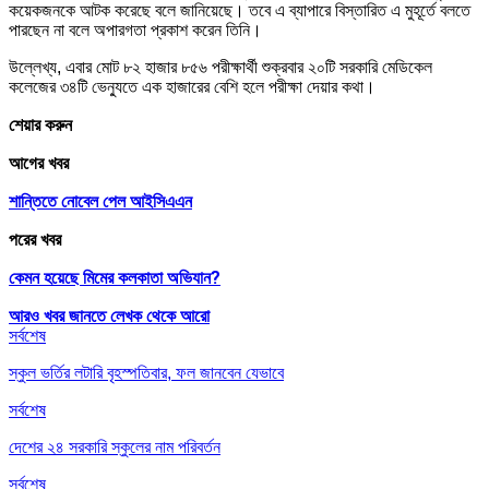
কয়েকজনকে আটক করেছে বলে জানিয়েছে। তবে এ ব্যাপারে বিস্তারিত এ মুহূর্তে বলতে
পারছেন না বলে অপারগতা প্রকাশ করেন তিনি।
উল্লেখ্য, এবার মোট ৮২ হাজার ৮৫৬ পরীক্ষার্থী শুক্রবার ২০টি সরকারি মেডিকেল
কলেজের ৩৪টি ভেন্যুতে এক হাজারের বেশি হলে পরীক্ষা দেয়ার কথা।
শেয়ার করুন
আগের খবর
শান্তিতে নোবেল পেল আইসিএএন
পরের খবর
কেমন হয়েছে মিমের কলকাতা অভিযান?
আরও খবর জানতে
লেখক থেকে আরো
সর্বশেষ
স্কুল ভর্তির লটারি বৃহস্পতিবার, ফল জানবেন যেভাবে
সর্বশেষ
দেশের ২৪ সরকারি স্কুলের নাম পরিবর্তন
সর্বশেষ