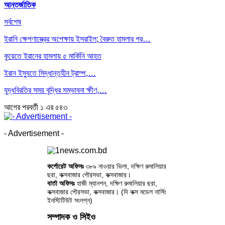
আন্তর্জাতিক
সর্বশেষ
ইরানি ক্ষেপণাস্ত্রের অপেক্ষায় ইসরাইল; বৈরুত হামলার পর…
কুয়েতে ইরানের হামলায় ৫ মার্কিনি আহত
ইরান ইস্যুতে সিদ্ধান্তহীন ট্রাম্প,…
যুদ্ধবিরতির সময় বৃদ্ধির সম্ভাবনা ক্ষীণ,…
আগের
পরবর্তী
১ এর ৫৪৩
- Advertisement -
কর্পোরেট অফিসঃ
৩৮৯ নাওয়ার ভিলা, দক্ষিণ রুমালিয়ার
ছরা, কক্সবাজার পৌরসভা, কক্সবাজার।
বার্তা অফিসঃ
হাজী ম্যানশন, দক্ষিণ রুমালিয়ার ছরা,
কক্সবাজার পৌরসভা, কক্সবাজার। (দি কক্স মডেল নার্সিং
ইনস্টিটিউট সংলগ্ন)
সম্পাদক ও সিইও