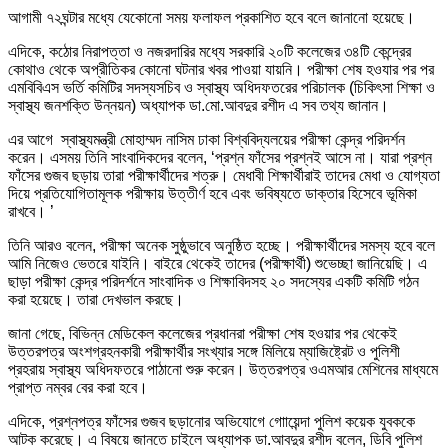
আগামী ৭২ঘন্টার মধ্যে যেকোনো সময় ফলাফল প্রকাশিত হবে বলে জানানো হয়েছে।
এদিকে, কঠোর নিরাপত্তা ও নজরদারির মধ্যে সরকারি ২০টি কলেজের ৩৪টি কেন্দ্রের
কোথাও থেকে অপ্রীতিকর কোনো ঘটনার খবর পাওয়া যায়নি। পরীক্ষা শেষ হওযার পর পর
এমবিবিএস ভর্তি কমিটির সদস্যসচিব ও স্বাস্থ্য অধিদফতরের পরিচালক (চিকিৎসা শিক্ষা ও
স্বাস্থ্য জনশক্তি উন্নয়ন) অধ্যাপক ডা.মো.আবদুর রশীদ এ সব তথ্য জানান।
এর আগে স্বাস্থ্যমন্ত্রী মোহাম্মদ নাসিম ঢাকা বিশ্ববিদ্যলয়ের পরীক্ষা কেন্দ্র পরিদর্শন
করেন। এসময় তিনি সাংবাদিকদের বলেন, ‘প্রশ্ন ফাঁসের প্রশ্নই আসে না। যারা প্রশ্ন
ফাঁসের গুজব ছড়ায় তারা পরীক্ষার্থীদের শত্রু। মেধাবী শিক্ষার্থীরাই তাদের মেধা ও যোগ্যতা
দিয়ে প্রতিযোগিতামূলক পরীক্ষায় উত্তীর্ণ হবে এবং ভবিষ্যতে ডাক্তার হিসেবে ভূমিকা
রাখবে। ’
তিনি আরও বলেন, পরীক্ষা অনেক সুষ্ঠুভাবে অনুষ্ঠিত হচ্ছে। পরীক্ষার্থীদের সমস্য হবে বলে
আমি নিজেও ভেতরে যাইনি। বাইরে থেকেই তাদের (পরীক্ষার্থী) শুভেচ্ছা জানিয়েছি। এ
ছাড়া পরীক্ষা কেন্দ্র পরিদর্শনে সাংবাদিক ও শিক্ষাবিদসহ ২০ সদস্যের একটি কমিটি গঠন
করা হয়েছে। তারা দেখভাল করছে।
জানা গেছে, বিভিন্ন মেডিকেল কলেজের প্রধানরা পরীক্ষা শেষ হওয়ার পর থেকেই
উত্তরপত্র অংশগ্রহনকারী পরীক্ষার্থীর সংখ্যার সঙ্গে মিলিয়ে ম্যাজিষ্ট্রেট ও পুলিশী
প্রহরায় স্বাস্থ্য অধিদফতরে পাঠানো শুরু করেন। উত্তরপত্র ওএমআর মেশিনের মাধ্যমে
প্রাপ্ত নম্বর বের করা হবে।
এদিকে, প্রশ্নপত্র ফাঁসের গুজব ছড়ানোর অভিযোগে গোায়েন্দা পুলিশ কয়েক যুবককে
আটক করেছে। এ বিষয়ে জানতে চাইলে অধ্যাপক ডা.আবদুর রশীদ বলেন, ডিবি পুলিশ