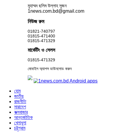
মুহাম্মদ ছলিম উল্লাহ সুজন
1news.com.bd@gmail.com
নিউজ রুম
01821-740797
01815-471400
01815-471329
মার্কেটিং ও সেলস
01815-471329
মোবাইল অ্যাপস ডাউনলোড করুন
হোম
জাতীয়
রাজনীতি
সারাদেশ
কক্সবাজার
আন্তর্জাতিক
খেলাধুলা
চট্টগ্রাম