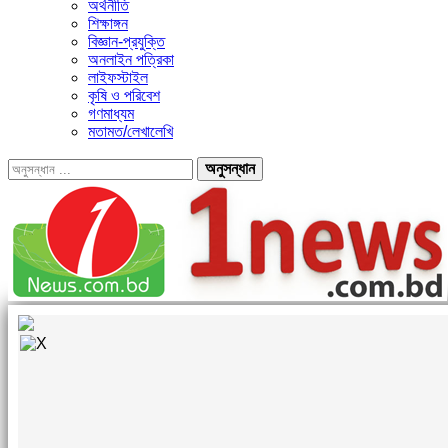
অর্থনীতি
শিক্ষাঙ্গন
বিজ্ঞান-প্রযুক্তি
অনলাইন পত্রিকা
লাইফস্টাইল
কৃষি ও পরিবেশ
গণমাধ্যম
মতামত/লেখালেখি