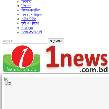
অর্থনীতি
শিক্ষাঙ্গন
বিজ্ঞান-প্রযুক্তি
অনলাইন পত্রিকা
লাইফস্টাইল
কৃষি ও পরিবেশ
গণমাধ্যম
মতামত/লেখালেখি