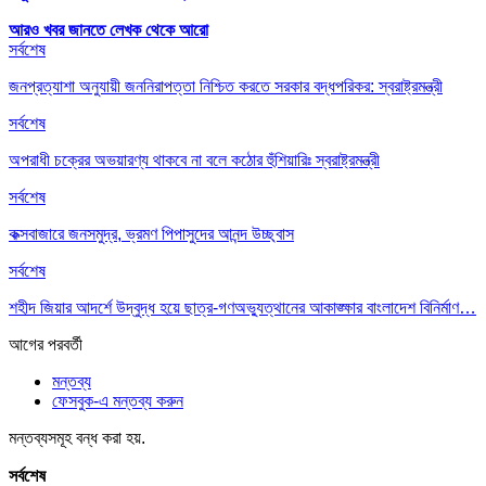
আরও খবর জানতে
লেখক থেকে আরো
সর্বশেষ
জনপ্রত্যাশা অনুযায়ী জননিরাপত্তা নিশ্চিত করতে সরকার বদ্ধপরিকর: স্বরাষ্ট্রমন্ত্রী
সর্বশেষ
অপরাধী চক্রের অভয়ারণ্য থাকবে না বলে কঠোর হুঁশিয়ারিঃ স্বরাষ্ট্রমন্ত্রী
সর্বশেষ
কক্সবাজারে জনসমুদ্র, ভ্রমণ পিপাসুদের আনন্দ উচ্ছ্বাস
সর্বশেষ
শহীদ জিয়ার আদর্শে উদ্বুদ্ধ হয়ে ছাত্র-গণঅভ্যুত্থানের আকাঙ্ক্ষার বাংলাদেশ বিনির্মাণ…
আগের
পরবর্তী
মন্তব্য
ফেসবুক-এ মন্তব্য করুন
মন্তব্যসমূহ বন্ধ করা হয়.
সর্বশেষ