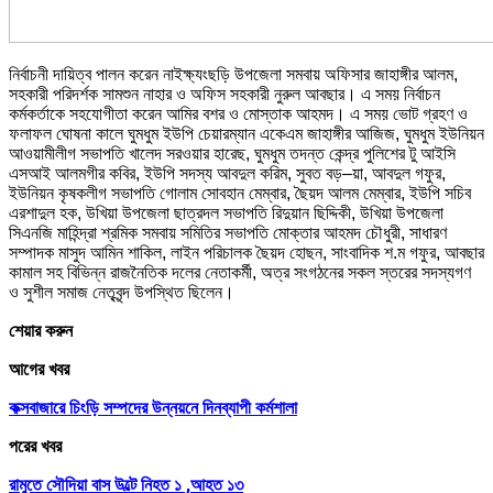
নির্বাচনী দায়িত্ব পালন করেন নাইক্ষ্যংছড়ি উপজেলা সমবায় অফিসার জাহাঙ্গীর আলম,
সহকারী পরিদর্শক সামশুন নাহার ও অফিস সহকারী নুরুল আবছার। এ সময় নির্বাচন
কর্মকর্তাকে সহযোগীতা করেন আমির বশর ও মোস্তাক আহমদ। এ সময় ভোট গ্রহণ ও
ফলাফল ঘোষনা কালে ঘুমধুম ইউপি চেয়ারম্যান একেএম জাহাঙ্গীর আজিজ, ঘুমধুম ইউনিয়ন
আওয়ামীলীগ সভাপতি খালেদ সরওয়ার হারেছ, ঘুমধুম তদন্ত কেন্দ্র পুলিশের টু আইসি
এসআই আলমগীর কবির, ইউপি সদস্য আবদুল করিম, সুবত বড়–য়া, আবদুল গফুর,
ইউনিয়ন কৃষকলীগ সভাপতি গোলাম সোবহান মেম্বার, ছৈয়দ আলম মেম্বার, ইউপি সচিব
এরশাদুল হক, উখিয়া উপজেলা ছাত্রদল সভাপতি রিদুয়ান ছিদ্দিকী, উখিয়া উপজেলা
সিএনজি মাহিন্দ্রা শ্রমিক সমবায় সমিতির সভাপতি মোক্তার আহমদ চৌধুরী, সাধারণ
সম্পাদক মাসুদ আমিন শাকিল, লাইন পরিচালক ছৈয়দ হোছন, সাংবাদিক শ.ম গফুর, আবছার
কামাল সহ বিভিন্ন রাজনৈতিক দলের নেতাকর্মী, অত্র সংগঠনের সকল স্তরের সদস্যগণ
ও সুশীল সমাজ নেতৃবৃন্দ উপস্থিত ছিলেন।
শেয়ার করুন
আগের খবর
কক্সবাজারে চিংড়ি সম্পদের উন্নয়নে দিনব্যাপী কর্মশালা
পরের খবর
রামুতে সৌদিয়া বাস উল্টে নিহত ১ ,আহত ১৩