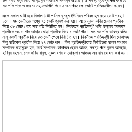
উদ্দীপনার মধ্য দিয়ে শান্তিপূর্ণ পরিবেশে সম্পন্ন হয়েছে। ৯ সদস্য ব্যবস্থাপনা কমিটির
সভাপতি পদে ৩ জন ও সহ-সভাপতি পদে ২ জন প্রত্যক্ষ ভোটে প্রতিদন্ধীতা করেন।
এতে সকাল ৯ টা হয়ে বিকাল ৪ টা পর্যন্ত ঘুমধুম ইউনিয়ন পরিষদ হল রুমে ভোট গ্রহণ
চলে। ৭৮ ভোটারের মধ্যে ৭১ ভোট গ্রহণ করা হয়। এতে নুরুল কবির চেয়ার প্রতীক
নিয়ে ৩৮ ভোট পেয়ে সভাপতি নির্বাচিত হন। নিকটতম প্রতিদন্ধী শফি উল্লাহ আনারস
প্রতীকে ৩১ ও শাহ জাহান ঘোড়া প্রতীক নিয়ে ১ ভোট পান। সহ-সভাপতি আবদুর রহিম
লালু কলসী প্রতীক নিয়ে ৪৩ ভোট পেয়ে নির্বাচিত হন। নিকটতম প্রতিদন্ধী দিল মোহাম্মদ
দিলু হারিকেন প্রতীক নিয়ে ২৭ ভোট পান। বিনা প্রতিদন্ধীতায় নির্বাচিতরা হলেন সাধারণ
সম্পাদক মাহামুদুল হক, অর্থ সম্পাদক মোহাম্মদ ছৈয়দ আলম, সদস্য পদে নুরুল আবছার,
হাবিবুর রহমান, মোঃ করিম বাবুল, নুরুল বশর ও মোক্তার আহমদ এর নাম ঘোষনা করা হয়।