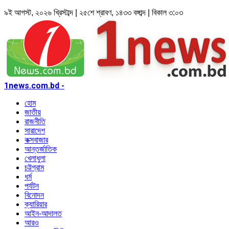
৯ই আগস্ট, ২০২৬ খ্রিস্টাব্দ | ২৫শে শ্রাবণ, ১৪৩৩ বঙ্গাব্দ | বিকাল ৩:০৩
1news.com.bd -
হোম
জাতীয়
রাজনীতি
সারাদেশ
কক্সবাজার
আন্তর্জাতিক
খেলাধুলা
চট্টগ্রাম
ধর্ম
পর্যটন
বিনোদন
ক্যারিয়ার
আইন-আদালত
আরও