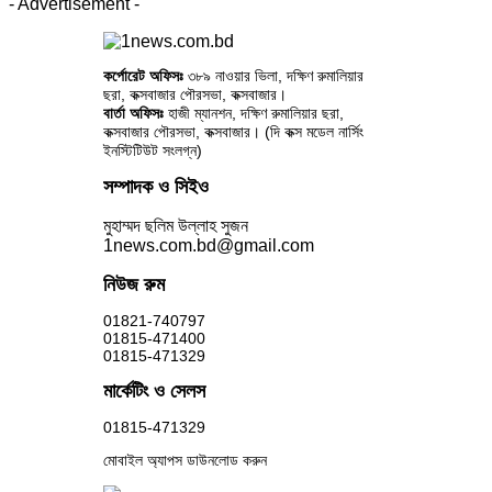
- Advertisement -
কর্পোরেট অফিসঃ
৩৮৯ নাওয়ার ভিলা, দক্ষিণ রুমালিয়ার
ছরা, কক্সবাজার পৌরসভা, কক্সবাজার।
বার্তা অফিসঃ
হাজী ম্যানশন, দক্ষিণ রুমালিয়ার ছরা,
কক্সবাজার পৌরসভা, কক্সবাজার। (দি কক্স মডেল নার্সিং
ইনস্টিটিউট সংলগ্ন)
সম্পাদক ও সিইও
মুহাম্মদ ছলিম উল্লাহ সুজন
1news.com.bd@gmail.com
নিউজ রুম
01821-740797
01815-471400
01815-471329
মার্কেটিং ও সেলস
01815-471329
মোবাইল অ্যাপস ডাউনলোড করুন