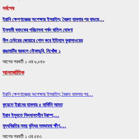
সর্বশেষ
ইরানি ক্ষেপণাস্ত্রের অপেক্ষায় ইসরাইল; বৈরুত হামলার পর বাড়ছে…
ইসলামী ব্যাংকের পরিচালনা পর্ষদ বাতিল ঘোষণা
নীল ঢেউয়ের জোয়ারে গোল করে ইতিহাস কুরাসাওয়ের
রাঙামাটির বরকলে নৌকাডুবি, নিখোঁজ ১
আগের
পরবর্তী
১ এর ৬,৮৪৮
আন্তর্জাতিক
ইরানি ক্ষেপণাস্ত্রের অপেক্ষায় ইসরাইল; বৈরুত হামলার পর…
কুয়েতে ইরানের হামলায় ৫ মার্কিনি আহত
ইরান ইস্যুতে সিদ্ধান্তহীন ট্রাম্প,…
যুদ্ধবিরতির সময় বৃদ্ধির সম্ভাবনা ক্ষীণ,…
আগের
পরবর্তী
১ এর ৫৪৩