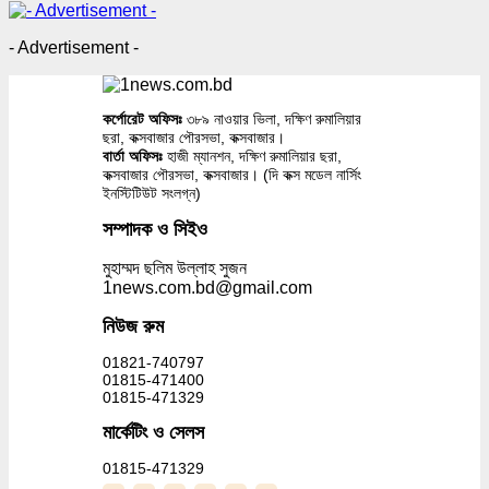
- Advertisement -
কর্পোরেট অফিসঃ
৩৮৯ নাওয়ার ভিলা, দক্ষিণ রুমালিয়ার
ছরা, কক্সবাজার পৌরসভা, কক্সবাজার।
বার্তা অফিসঃ
হাজী ম্যানশন, দক্ষিণ রুমালিয়ার ছরা,
কক্সবাজার পৌরসভা, কক্সবাজার। (দি কক্স মডেল নার্সিং
ইনস্টিটিউট সংলগ্ন)
সম্পাদক ও সিইও
মুহাম্মদ ছলিম উল্লাহ সুজন
1news.com.bd@gmail.com
নিউজ রুম
01821-740797
01815-471400
01815-471329
মার্কেটিং ও সেলস
01815-471329