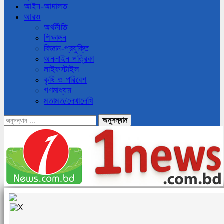
আইন-আদালত
আরও
অর্থনীতি
শিক্ষাঙ্গন
বিজ্ঞান-প্রযুক্তি
অনলাইন পত্রিকা
লাইফস্টাইল
কৃষি ও পরিবেশ
গণমাধ্যম
মতামত/লেখালেখি