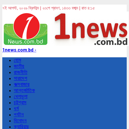
৭ই আগস্ট, ২০২৬ খ্রিস্টাব্দ | ২৩শে শ্রাবণ, ১৪৩৩ বঙ্গাব্দ | রাত ৪:১৫
1news.com.bd -
হোম
জাতীয়
রাজনীতি
সারাদেশ
কক্সবাজার
আন্তর্জাতিক
খেলাধুলা
চট্টগ্রাম
ধর্ম
পর্যটন
বিনোদন
ক্যারিয়ার