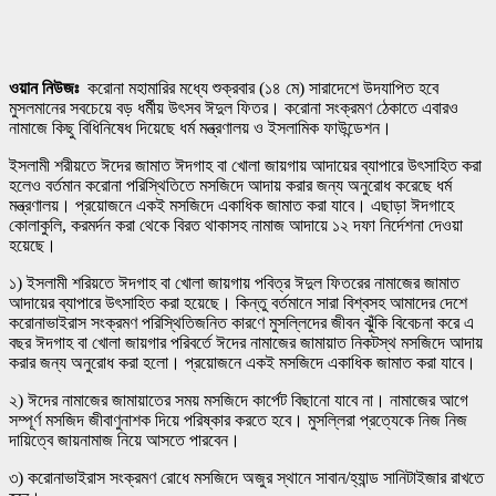
ওয়ান নিউজঃ
করোনা মহামারির মধ্যে শুক্রবার (১৪ মে) সারাদেশে উদযাপিত হবে
মুসলমানের সবচেয়ে বড় ধর্মীয় উৎসব ঈদুল ফিতর। করোনা সংক্রমণ ঠেকাতে এবারও
নামাজে কিছু বিধিনিষেধ দিয়েছে ধর্ম মন্ত্রণালয় ও ইসলামিক ফাউন্ডেশন।
ইসলামী শরীয়তে ঈদের জামাত ঈদগাহ বা খোলা জায়গায় আদায়ের ব্যাপারে উৎসাহিত করা
হলেও বর্তমান করোনা পরিস্থিতিতে মসজিদে আদায় করার জন্য অনুরোধ করেছে ধর্ম
মন্ত্রণালয়। প্রয়োজনে একই মসজিদে একাধিক জামাত করা যাবে। এছাড়া ঈদগাহে
কোলাকুলি, করমর্দন করা থেকে বিরত থাকাসহ নামাজ আদায়ে ১২ দফা নির্দেশনা দেওয়া
হয়েছে।
১) ইসলামী শরিয়তে ঈদগাহ বা খোলা জায়গায় পবিত্র ঈদুল ফিতরের নামাজের জামাত
আদায়ের ব্যাপারে উৎসাহিত করা হয়েছে। কিন্তু বর্তমানে সারা বিশ্বসহ আমাদের দেশে
করোনাভাইরাস সংক্রমণ পরিস্থিতিজনিত কারণে মুসল্লিদের জীবন ঝুঁকি বিবেচনা করে এ
বছর ঈদগাহ বা খোলা জায়গার পরিবর্তে ঈদের নামাজের জামায়াত নিকটস্থ মসজিদে আদায়
করার জন্য অনুরোধ করা হলো। প্রয়োজনে একই মসজিদে একাধিক জামাত করা যাবে।
২) ঈদের নামাজের জামায়াতের সময় মসজিদে কার্পেট বিছানো যাবে না। নামাজের আগে
সম্পূর্ণ মসজিদ জীবাণুনাশক দিয়ে পরিষ্কার করতে হবে। মুসল্লিরা প্রত্যেকে নিজ নিজ
দায়িত্বে জায়নামাজ নিয়ে আসতে পারবেন।
৩) করোনাভাইরাস সংক্রমণ রোধে মসজিদে অজুর স্থানে সাবান/হ্যান্ড সানিটাইজার রাখতে