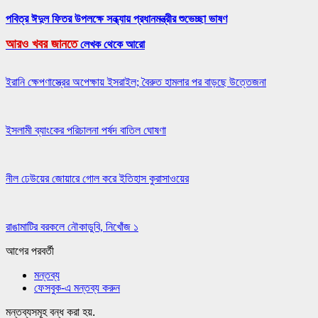
পবিত্র ঈদুল ফিতর উপলক্ষে সন্ধ্যায় প্রধানমন্ত্রীর শুভেচ্ছা ভাষণ
আরও খবর জানতে
লেখক থেকে আরো
ইরানি ক্ষেপণাস্ত্রের অপেক্ষায় ইসরাইল; বৈরুত হামলার পর বাড়ছে উত্তেজনা
ইসলামী ব্যাংকের পরিচালনা পর্ষদ বাতিল ঘোষণা
নীল ঢেউয়ের জোয়ারে গোল করে ইতিহাস কুরাসাওয়ের
রাঙামাটির বরকলে নৌকাডুবি, নিখোঁজ ১
আগের
পরবর্তী
মন্তব্য
ফেসবুক-এ মন্তব্য করুন
মন্তব্যসমূহ বন্ধ করা হয়.