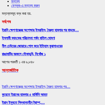
মন্তব্য
ফেসবুক-এ মন্তব্য করুন
মন্তব্যসমূহ বন্ধ করা হয়.
সর্বশেষ
ইরানি ক্ষেপণাস্ত্রের অপেক্ষায় ইসরাইল; বৈরুত হামলার পর বাড়ছে…
ইসলামী ব্যাংকের পরিচালনা পর্ষদ বাতিল ঘোষণা
নীল ঢেউয়ের জোয়ারে গোল করে ইতিহাস কুরাসাওয়ের
রাঙামাটির বরকলে নৌকাডুবি, নিখোঁজ ১
আগের
পরবর্তী
১ এর ৬,৮৪৮
আন্তর্জাতিক
ইরানি ক্ষেপণাস্ত্রের অপেক্ষায় ইসরাইল; বৈরুত হামলার পর…
কুয়েতে ইরানের হামলায় ৫ মার্কিনি আহত
ইরান ইস্যুতে সিদ্ধান্তহীন ট্রাম্প,…