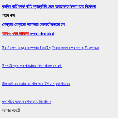
বড়দিন-থার্টি ফার্স্ট নাইট স্বাস্থ্যবিধি মেনে ঘরোয়াভাবে উদযাপনের নির্দেশনা
পরের খবর
মোক্তার মেম্বারের জানাজায় শোকার্ত জনতার ঢল
আরও খবর জানতে
লেখক থেকে আরো
ইরানি ক্ষেপণাস্ত্রের অপেক্ষায় ইসরাইল; বৈরুত হামলার পর বাড়ছে উত্তেজনা
ইসলামী ব্যাংকের পরিচালনা পর্ষদ বাতিল ঘোষণা
নীল ঢেউয়ের জোয়ারে গোল করে ইতিহাস কুরাসাওয়ের
রাঙামাটির বরকলে নৌকাডুবি, নিখোঁজ ১
আগের
পরবর্তী