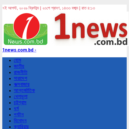
৭ই আগস্ট, ২০২৬ খ্রিস্টাব্দ | ২৩শে শ্রাবণ, ১৪৩৩ বঙ্গাব্দ | রাত ৪:১৩
1news.com.bd -
হোম
জাতীয়
রাজনীতি
সারাদেশ
কক্সবাজার
আন্তর্জাতিক
খেলাধুলা
চট্টগ্রাম
ধর্ম
পর্যটন
বিনোদন
ক্যারিয়ার