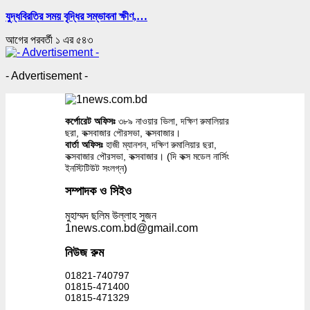
যুদ্ধবিরতির সময় বৃদ্ধির সম্ভাবনা ক্ষীণ,…
আগের
পরবর্তী
১ এর ৫৪৩
- Advertisement -
কর্পোরেট অফিসঃ
৩৮৯ নাওয়ার ভিলা, দক্ষিণ রুমালিয়ার
ছরা, কক্সবাজার পৌরসভা, কক্সবাজার।
বার্তা অফিসঃ
হাজী ম্যানশন, দক্ষিণ রুমালিয়ার ছরা,
কক্সবাজার পৌরসভা, কক্সবাজার। (দি কক্স মডেল নার্সিং
ইনস্টিটিউট সংলগ্ন)
সম্পাদক ও সিইও
মুহাম্মদ ছলিম উল্লাহ সুজন
1news.com.bd@gmail.com
নিউজ রুম
01821-740797
01815-471400
01815-471329