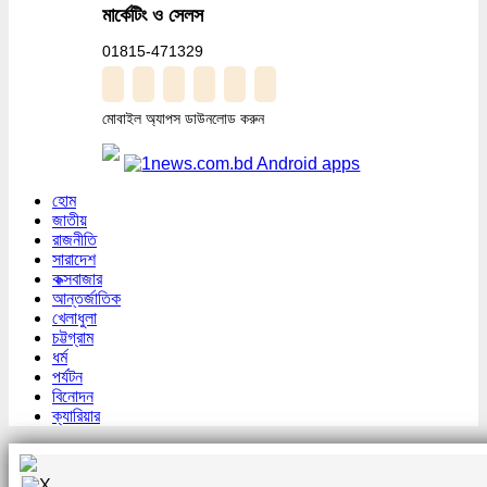
মার্কেটিং ও সেলস
01815-471329
মোবাইল অ্যাপস ডাউনলোড করুন
হোম
জাতীয়
রাজনীতি
সারাদেশ
কক্সবাজার
আন্তর্জাতিক
খেলাধুলা
চট্টগ্রাম
ধর্ম
পর্যটন
বিনোদন
ক্যারিয়ার