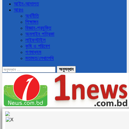
আইন-আদালত
আরও
অর্থনীতি
শিক্ষাঙ্গন
বিজ্ঞান-প্রযুক্তি
অনলাইন পত্রিকা
লাইফস্টাইল
কৃষি ও পরিবেশ
গণমাধ্যম
মতামত/লেখালেখি