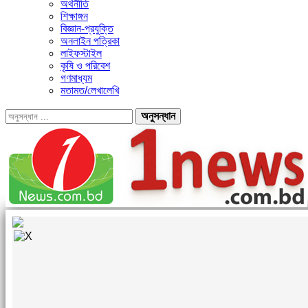
অর্থনীতি
শিক্ষাঙ্গন
বিজ্ঞান-প্রযুক্তি
অনলাইন পত্রিকা
লাইফস্টাইল
কৃষি ও পরিবেশ
গণমাধ্যম
মতামত/লেখালেখি