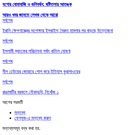
যশোর বোমাবাজি ও গুলিবর্ষন; ষষ্টিতলায় আতঙ্ক
আরও খবর জানতে
লেখক থেকে আরো
সর্বশেষ
ইরানি ক্ষেপণাস্ত্রের অপেক্ষায় ইসরাইল; বৈরুত হামলার পর বাড়ছে উত্তেজনা
সর্বশেষ
ইসলামী ব্যাংকের পরিচালনা পর্ষদ বাতিল ঘোষণা
সর্বশেষ
নীল ঢেউয়ের জোয়ারে গোল করে ইতিহাস কুরাসাওয়ের
সর্বশেষ
রাঙামাটির বরকলে নৌকাডুবি, নিখোঁজ ১
আগের
পরবর্তী
মন্তব্য
ফেসবুক-এ মন্তব্য করুন
মন্তব্যসমূহ বন্ধ করা হয়.