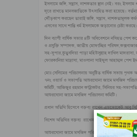
ইসলামে জঙ্গি, সন্ত্রাস, নাশকতার স্থান নেই। বরং ইসল
দূরে রাখতে মানবজাতিকে উৎসাহিত করা হয়েছে। বর্তমান
দৌঁড়ঝাপ করছেন তারাই জঙ্গি, সন্ত্রাস, নাশকতামূলক
এসবের সাথে শান্তি ধর্ম ইসলামকে জড়ানোর চেষ্টা করছে
দিন ব্যাপী বার্ষিক সভার ৪টি অধিবেশনে নসিহত পেশ 
ও প্রযুক্তি সম্পাদক, জাতীয় মোফাচ্ছির পরিষদ,কক্সবাজার
সহ-সুপার,কুতুবদিয়া পাড়া মহিউসুন্নাহ দাখিল মাদরাস
ফোরকানিয়া মাদ্রাসা, মাওলানা সাইফুল আহাম্মদ পেশ 
মোঃ সেলিমের পরিচালনায় অনুষ্টিত বার্ষিক সভায় পৃথক 
৭নং ওয়ার্ড ও সভাপতি আশুরঘোনা জামে মসজিদ পরিচালন
কমিটি, আজিজুর রহমান কন্ট্রাকটর, সিনিয়র সহ-সভাপতি
আশুরঘোনা জামে মসজিদ পরিচালনা কমিটি।
প্রধান অতিথি হিসেবে বক্তব্য রাখেন এডভোকেট আবু সিদ্
বিশেষ অতিথির বক্তব্য রাখেন আবুল কালাম, সভাপতি জেলা
আশুরঘোনা জামে মসজিদ পরিচালনা কমিটি’র পক্ষে বক্তব্য