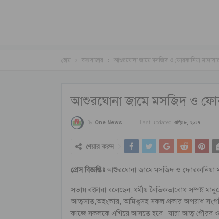
হোম
কক্সবাজার
আশুরঘোনা জামে মসজিদ ও ফোরকানিয়া মাদ্রাসার বা
আশুরঘোনা জামে মসজিদ ও ফোরকানি
Last updated
এপ্রি ৮, ২০১৭
By
One News
শেয়ার করুন
প্রেস বিজ্ঞপ্তিঃ
আশুরঘোনা জামে মসজিদ ও ফোরকানিয়া মাদ্রা
সভায় বক্তারা বলেছেন, ধর্মীয় নৈতিকতাবোধ সম্পন্ন মা
আত্মসাত,অহংকার, আমিত্বসহ সকল প্রকার অপরাধ সংগঠিত হ
কাজে সকলকে এগিয়ে আসতে হবে। যারা আত্ম গৌরব ও অ