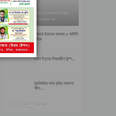
ইরানি ক্ষেপণাস্ত্রের অপেক্ষায় ইসরাইল;
বৈরুত হামলার পর…
কুয়েতে ইরানের হামলায় ৫ মার্কিনি
আহত
ইরান ইস্যুতে সিদ্ধান্তহীন ট্রাম্প,…
যুদ্ধবিরতির সময় বৃদ্ধির সম্ভাবনা
ক্ষীণ,…
আগের
পরবর্তী
১ এর ৫৪৩