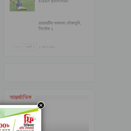
ইতিহাস কুরাসাওয়ের
রাঙামাটির বরকলে নৌকাডুবি,
নিখোঁজ ১
আগের
পরবর্তী
১ এর ৬,৮৪৮
আন্তর্জাতিক