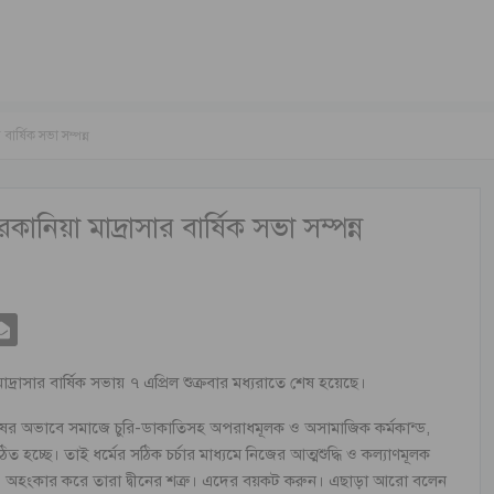
র্ষিক সভা সম্পন্ন
য়া মাদ্রাসার বার্ষিক সভা সম্পন্ন
সার বার্ষিক সভায় ৭ এপ্রিল শুক্রবার মধ্যরাতে শেষ হয়েছে।
নুষের অভাবে সমাজে চুরি-ডাকাতিসহ অপরাধমূলক ও অসামাজিক কর্মকান্ড,
চ্ছে। তাই ধর্মের সঠিক চর্চার মাধ্যমে নিজের আত্মশুদ্ধি ও কল্যাণমূলক
হংকার করে তারা দ্বীনের শত্রু। এদের বয়কট করুন। এছাড়া আরো বলেন