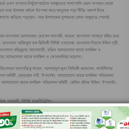
াম ধর্মে এসব অপরাধ নির্মূলে কঠোর অবস্থানের পাশাপাশি এমন অপরাধ থেকে
ে যারা ইসলাম ধর্মকে উপেক্ষা করে মানুষের গড়া নীতি-আদর্শ নিয়ে
 কর্মকান্ডে জড়িয়ে পড়ছেন। আর ইসলামের দুশমনরা কোন অজুহাত পেলেই
।
করেন মাওলানা মোশাররফ হোসেন কাসেমী, মাগুরা, মাওলানা আবদুর রহিম তথ্য
, মাওলানা আজিজুল হক ছিদ্দিকী বিশিষ্ট ওয়ায়েজ, মাওলানা গিয়াস উদ্দিন নূরী,
া, মাওলানা রহিমুল্লাহ আনোয়ারী, খতিব আশুরঘোনা জামে মসজিদ ও
ইমাম,আশুরঘোনা জামে মসজিদ ও ফোরকানিয়া মাদ্রাসা।
অধিবেশনে সভাপতিত্ব করেন, আশরাফুল হুদা সিদ্দিকী জামসেদ, কাউন্সিলর
া কমিটি, মোহাম্মদ নবী, উপদেষ্টা, আশুরঘোনা জামে মসজিদ পরিচালনা
 আশুরঘোনা জামে মসজিদ পরিচালনা কমিটি, হেকিম রমিজ উদ্দিন, উপদেষ্টা,
দিক ওসমানী, বিশিষ্ট রাজনীতিবিদ।
 নির্মাণ শ্রমিক উন্নয়ন সমিতি
 রাখেন মুহাম্মদ ছলিম উল্লাহ সুজন। সভায় অন্যান্যদের মধে উপস্থিত ছিলেন