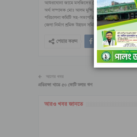
আশুরঘোনা জামে মসজিদের মোতওয়াল্লী জাহাঙ্গীর আল
অর্থ সম্পাদক মোঃ আলম মুন্সি, সহ-সভাপতি রশিদ মুন্স
পরিচালনা কমিটি সহ-সভাপতি ডাঃ আয়ুব, হাজী মাহমুদুল 
জেলা নির্মাণ শ্রমিক উন্নয়ন সমিতি সেলিম নেওয়াজ, কালু 
শেয়ার করুন
আগের খবর
প্রতিরক্ষা খাতে ৫০ কোটি ডলার ঋণ
আরও খবর জানতে