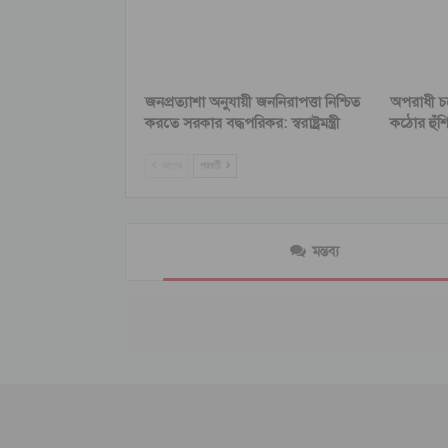
জনপ্রত্যাশা অনুযায়ী জননিরাপত্তা নিশ্চিত
অপরাধী চক
করতে সরকার বদ্ধপরিকর: স্বরাষ্ট্রমন্ত্রী
কঠোর হুঁশিয়ার
আগের
পরবর্তী
মন্তব্য