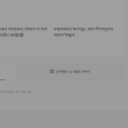
্রের অভয়ারণ্য থাকবে না বলে
কক্সবাজারে জনসমুদ্র, ভ্রমণ পিপাসুদের
িঃ স্বরাষ্ট্রমন্ত্রী
আনন্দ উচ্ছ্বাস
ফেসবুক-এ মন্তব্য করুন
মন্তব্যসমূহ বন্ধ করা হয়.