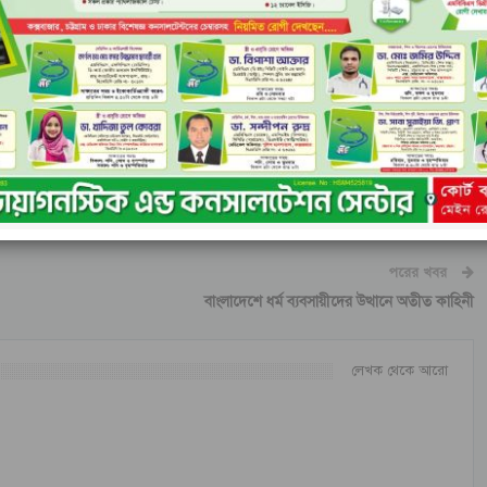
ম, সিনিয়র সহ সভাপতি এডঃ আবিদুর রহমান, সহ সভাপতি মাও শাহ আলম,
ি, বৃহত্তর বাঁচা মিয়ার ঘোনা সমাজ কমিটির সভাপতি ও আশুরঘোনা জামে মসজিদ
হক, মাহমুদুল হাছান, সলিমুল্লকালাম, মিজানুর রহমান মিজান, নবী হোসেন,
ড্রাইভার, নুর হোসেন ফকির, খাইরুল হক প্রমুখ।
পরের খবর
বাংলাদেশে ধর্ম ব্যবসায়ীদের উত্থানে অতীত কাহিনী
লেখক থেকে আরো