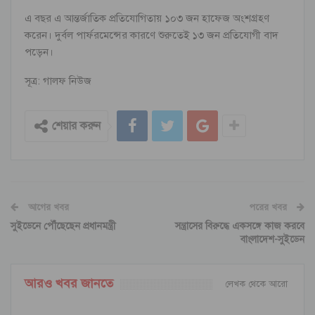
এ বছর এ আন্তর্জাতিক প্রতিযোগিতায় ১০৩ জন হাফেজ অংশগ্রহণ
করেন। দুর্বল পার্ফরমেন্সের কারণে শুরুতেই ১৩ জন প্রতিযোগী বাদ
পড়েন।
সূত্র: গালফ নিউজ
শেয়ার করুন
আগের খবর
পরের খবর
সুইডেনে পৌঁছেছেন প্রধানমন্ত্রী
সন্ত্রাসের বিরুদ্ধে একসঙ্গে কাজ করবে
বাংলাদেশ-সুইডেন
আরও খবর জানতে
লেখক থেকে আরো