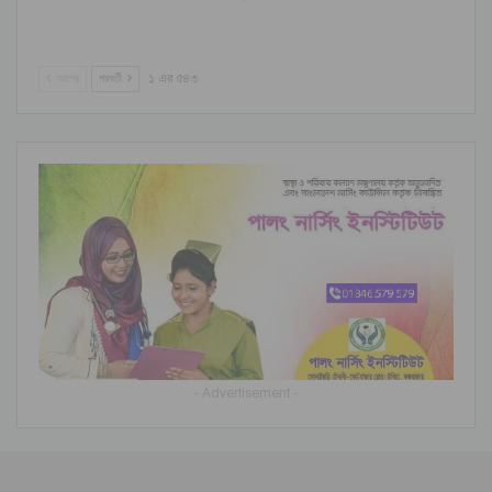
আগের
পরবর্তী
১ এর ৫৪৩
- Advertisement -