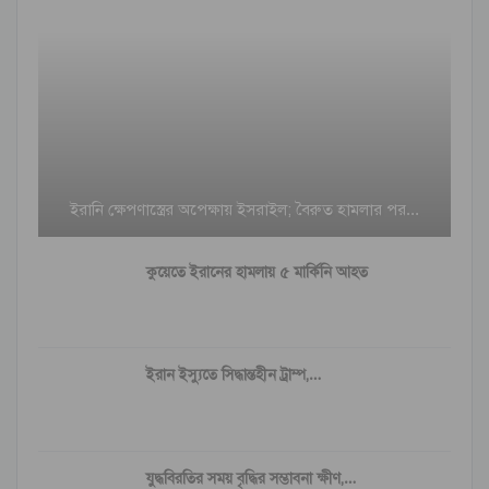
ইরানি ক্ষেপণাস্ত্রের অপেক্ষায় ইসরাইল; বৈরুত হামলার পর…
কুয়েতে ইরানের হামলায় ৫ মার্কিনি আহত
ইরান ইস্যুতে সিদ্ধান্তহীন ট্রাম্প,…
যুদ্ধবিরতির সময় বৃদ্ধির সম্ভাবনা ক্ষীণ,…