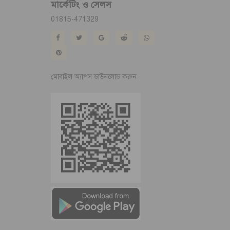
মার্কেটিং ও সেলস
01815-471329
মোবাইল অ্যাপস ডাউনলোড করুন