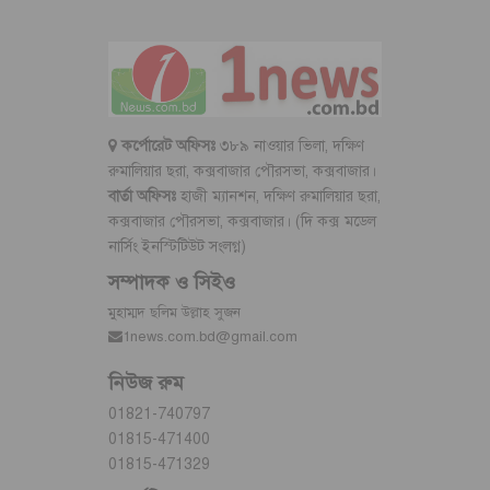
কর্পোরেট অফিসঃ
৩৮৯ নাওয়ার ভিলা, দক্ষিণ
রুমালিয়ার ছরা, কক্সবাজার পৌরসভা, কক্সবাজার।
বার্তা অফিসঃ
হাজী ম্যানশন, দক্ষিণ রুমালিয়ার ছরা,
কক্সবাজার পৌরসভা, কক্সবাজার। (দি কক্স মডেল
নার্সিং ইনস্টিটিউট সংলগ্ন)
সম্পাদক ও সিইও
মুহাম্মদ ছলিম উল্লাহ সুজন
1news.com.bd@gmail.com
নিউজ রুম
01821-740797
01815-471400
01815-471329