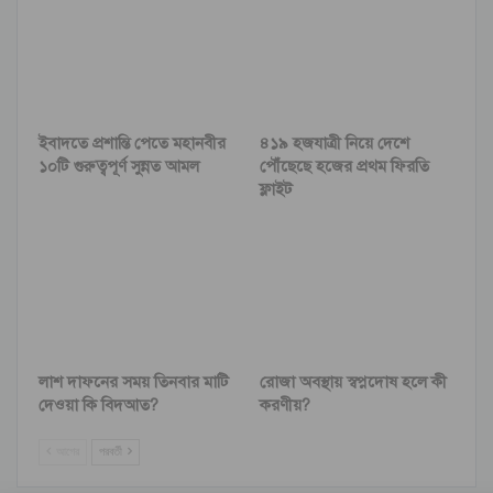
ইবাদতে প্রশান্তি পেতে মহানবীর
৪১৯ হজযাত্রী নিয়ে দেশে
১০টি গুরুত্বপূর্ণ সুন্নত আমল
পৌঁছেছে হজের প্রথম ফিরতি
ফ্লাইট
লাশ দাফনের সময় তিনবার মাটি
রোজা অবস্থায় স্বপ্নদোষ হলে কী
দেওয়া কি বিদআত?
করণীয়?
আগের
পরবর্তী