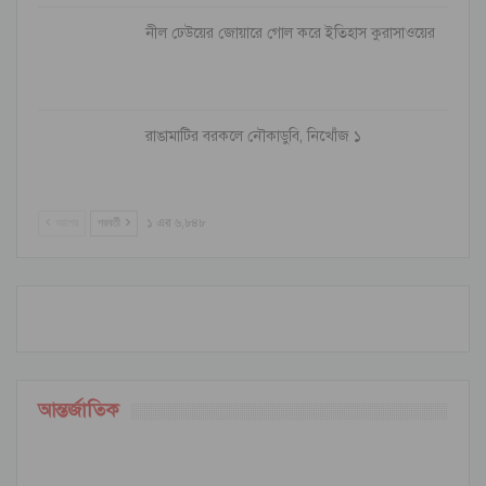
নীল ঢেউয়ের জোয়ারে গোল করে ইতিহাস কুরাসাওয়ের
রাঙামাটির বরকলে নৌকাডুবি, নিখোঁজ ১
আগের
পরবর্তী
১ এর ৬,৮৪৮
আন্তর্জাতিক