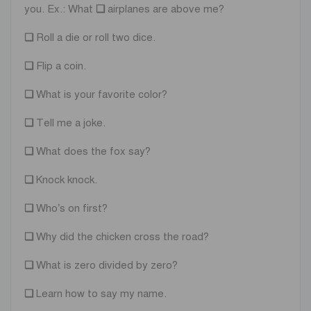
you. Ex.: What
❏
airplanes are above me?
❏
Roll a die or roll two dice.
❏
Flip a coin.
❏
What is your favorite color?
❏
Tell me a joke.
❏
What does the fox say?
❏
Knock knock.
❏
Who’s on first?
❏
Why did the chicken cross the road?
❏
What is zero divided by zero?
❏
Learn how to say my name.