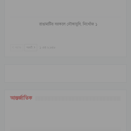
রাঙামাটির বরকলে নৌকাডুবি, নিখোঁজ ১
আগের
পরবর্তী
১ এর ৬,৮৪৮
আন্তর্জাতিক