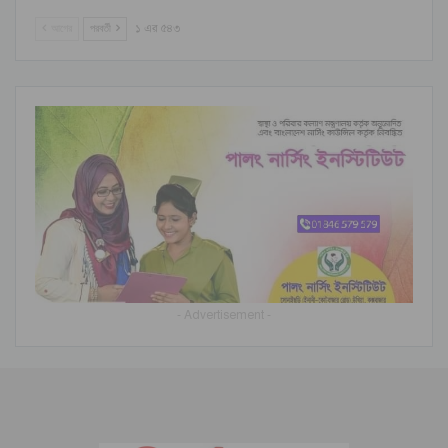
আগের
পরবর্তী
১ এর ৫৪৩
- Advertisement -