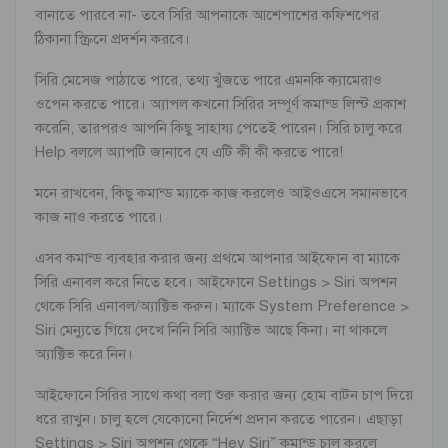
বানাতে পারবে না- তবে সিরি আপনাকে আশেপাশের কফিশপের
ঠিকানা স্ক্রিনে প্রদর্শন করবে।
সিরি মেসেজ পাঠাতে পারে, তথ্য খুঁজতে পারে এমনকি ক্যামেরাও
ওপেন করতে পারে। অ্যাপল কখনো সিরির সম্পূর্ণ কমান্ড লিস্ট প্রকাশ
করেনি, তারপরও আপনি কিছু সাহায্য পেতেই পারেন। সিরি চালু করে
Help বললে অ্যাপটি জানাবে যে এটি কী কী করতে পারে!
মনে রাখবেন, কিছু কমান্ড ম্যাকে কাজ করলেও আইওএসে সমানভাবে
কাজ নাও করতে পারে।
এসব কমান্ড ব্যবহার করার জন্য প্রথমে আপনার আইফোন বা ম্যাকে
সিরি এনাবল করে নিতে হবে। আইফোনে Settings > Siri অপশন
থেকে সিরি এনাবল/অ্যাক্টিভ করুন। ম্যাকে System Preference >
Siri মেন্যুতে গিয়ে দেখে নিনি সিরি অ্যাক্টিভ আছে কিনা। না থাকলে
অ্যাক্টিভ করে নিন।
আইফোনে সিরির সাথে কথা বলা শুরু করার জন্য হোম বাটন চাপ দিয়ে
ধরে রাখুন। চালু হলে যেকোনো নির্দেশ প্রদান করতে পারেন। এছাড়া
Settings > Siri অপশন থেকে “Hey Siri” কমান্ড চালু করলে