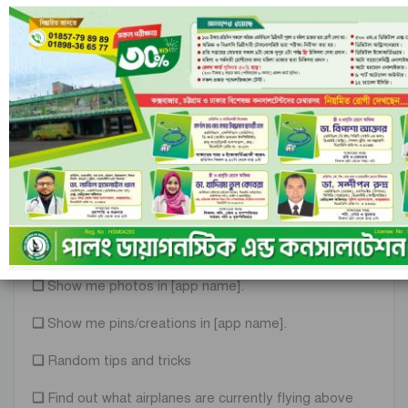
❏
আশেপাশে কোন গানটি বাজানো হচ্ছে (Shazam এর মাধ্যমে):
What song is this?
❏
পরিচালনা: Play, pause/stop, skip/next, play previous
song.
অন্যান্য
❏
Send a message using Whats
App/LinkedIn/Skype/We Chat/etc.
❏
Call me an Uber / Lyft /etc.
❏
Show me photos in [app name].
❏
Show me pins/creations in [app name].
❏
Random tips and tricks
❏
Find out what airplanes are currently flying above