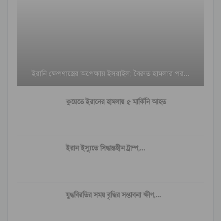
ইরানি ক্ষেপণাস্ত্রের অপেক্ষায় ইসরাইল; বৈরুত হামলার পর…
কুয়েতে ইরানের হামলায় ৫ মার্কিনি আহত
ইরান ইস্যুতে সিদ্ধান্তহীন ট্রাম্প,…
যুদ্ধবিরতির সময় বৃদ্ধির সম্ভাবনা ক্ষীণ,…