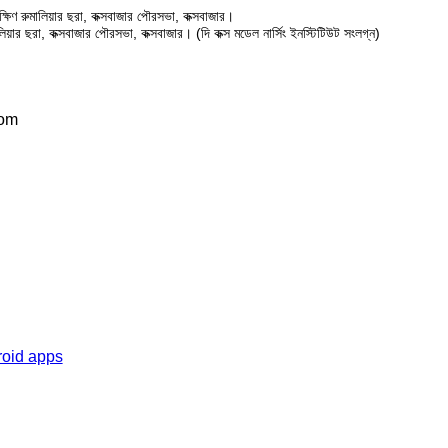
ষিণ রুমালিয়ার ছরা, কক্সবাজার পৌরসভা, কক্সবাজার।
ালিয়ার ছরা, কক্সবাজার পৌরসভা, কক্সবাজার। (দি কক্স মডেল নার্সিং ইনস্টিটিউট সংলগ্ন)
com