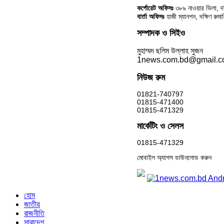
কর্পোরেট অফিসঃ
৩৮৯ নাওয়ার ভিলা, দক্
বার্তা অফিসঃ
হাজী ম্যানশন, দক্ষিণ রুম
সম্পাদক ও সিইও
মুহাম্মদ ছলিম উল্লাহ সুজন
1news.com.bd@gmail.
নিউজ রুম
01821-740797
01815-471400
01815-471329
মার্কেটিং ও সেলস
01815-471329
মোবাইল অ্যাপস ডাউনলোড করুন
হোম
জাতীয়
রাজনীতি
সারাদেশ