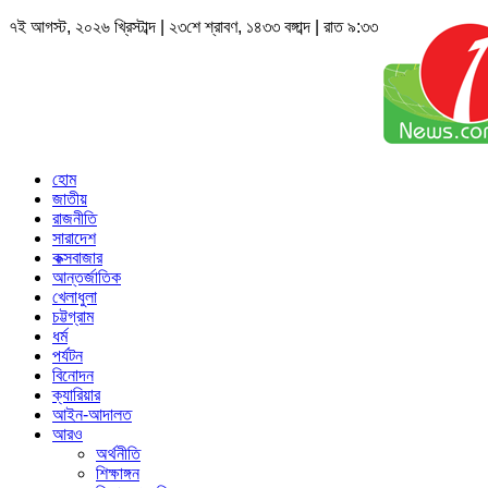
৭ই আগস্ট, ২০২৬ খ্রিস্টাব্দ | ২৩শে শ্রাবণ, ১৪৩৩ বঙ্গাব্দ | রাত ৯:৩৩
হোম
জাতীয়
রাজনীতি
সারাদেশ
কক্সবাজার
আন্তর্জাতিক
খেলাধুলা
চট্টগ্রাম
ধর্ম
পর্যটন
বিনোদন
ক্যারিয়ার
আইন-আদালত
আরও
অর্থনীতি
শিক্ষাঙ্গন