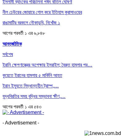
ইসলামী ব্যাংকের পরিচালনা পর্ষদ বাতিল ঘোষণা
নীল ঢেউয়ের জোয়ারে গোল করে ইতিহাস কুরাসাওয়ের
রাঙামাটির বরকলে নৌকাডুবি, নিখোঁজ ১
আগের
পরবর্তী
১ এর ৬,৮৪৮
আন্তর্জাতিক
সর্বশেষ
ইরানি ক্ষেপণাস্ত্রের অপেক্ষায় ইসরাইল; বৈরুত হামলার পর…
কুয়েতে ইরানের হামলায় ৫ মার্কিনি আহত
ইরান ইস্যুতে সিদ্ধান্তহীন ট্রাম্প,…
যুদ্ধবিরতির সময় বৃদ্ধির সম্ভাবনা ক্ষীণ,…
আগের
পরবর্তী
১ এর ৫৪৩
- Advertisement -