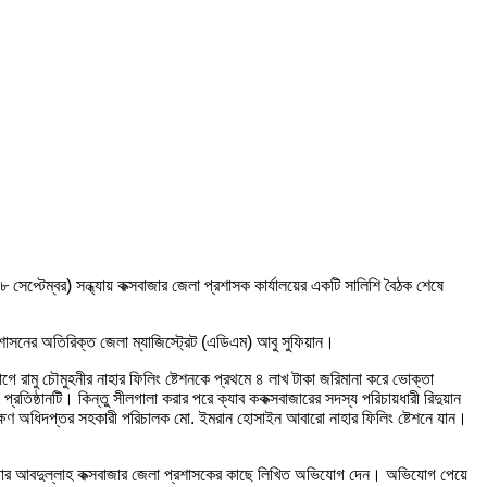
েপ্টেম্বর) সন্ধ্যায় কক্সবাজার জেলা প্রশাসক কার্যালয়ের একটি সালিশি বৈঠক শেষে
রশাসনের অতিরিক্ত জেলা ম্যাজিস্ট্রেট (এডিএম) আবু সুফিয়ান।
 রামু চৌমুহনীর নাহার ফিলিং ষ্টেশনকে প্রথমে ৪ লাখ টাকা জরিমানা করে ভোক্তা
তিষ্ঠানটি। কিন্তু সীলগালা করার পরে ক্যাব ককক্সবাজারের সদস্য পরিচায়ধারী রিদুয়ান
সংরক্ষণ অধিদপ্তর সহকারী পরিচালক মো. ইমরান হোসাইন আবারো নাহার ফিলিং ষ্টেশনে যান।
ম্যানেজার আবদুল্লাহ কক্সবাজার জেলা প্রশাসকের কাছে লিখিত অভিযোগ দেন। অভিযোগ পেয়ে