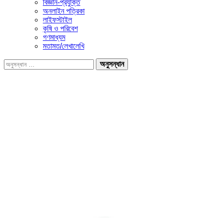
বিজ্ঞান-প্রযুক্তি
অনলাইন পত্রিকা
লাইফস্টাইল
কৃষি ও পরিবেশ
গণমাধ্যম
মতামত/লেখালেখি