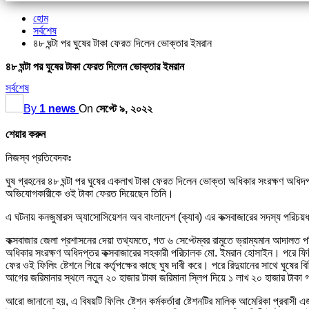
হোম
সর্বশেষ
৪৮ ঘন্টা পর ঘুষের টাকা ফেরত দিলেন ভোক্তার ইমরান
৪৮ ঘন্টা পর ঘুষের টাকা ফেরত দিলেন ভোক্তার ইমরান
সর্বশেষ
By
1 news
On
সেপ্টে ৯, ২০২২
শেয়ার করুন
নিজস্ব প্রতিবেদকঃ
ঘুষ গ্রহনের ৪৮ ঘন্টা পর ঘুষের একলাখ টাকা ফেরত দিলেন ভোক্তা অধিকার সংরক্ষণ অধিদপ্
অভিযোগকারীকে ওই টাকা ফেরত দিয়েছেন তিনি।
এ ঘটনায় কনজুমারস অ্যাসোসিয়েশন অব বাংলাদেশ (ক্যাব) এর কক্সবাজারের সদস্য পরিচয়ধা
কক্সবাজার জেলা প্রশাসনের দেয়া তথ্যমতে, গত ৬ সেপ্টেম্বর রামুতে ভ্রাম্যমান আদালত
অধিকার সংরক্ষণ অধিদপ্তর কক্সবাজারের সহকারী পরিচালক মো. ইমরান হোসাইন। পরে ফিলিং ষ
ফের ওই ফিলিং ষ্টেশনে গিয়ে কর্তৃপক্ষের কাছে ঘুষ দাবী করে। পরে রিদুয়ানের সাথে ঘুষে
আগের জরিমানার স্থলে নতুন ২০ হাজার টাকা জরিমানা স্লিপ দিয়ে ১ লাখ ২০ হাজার টাকা গ
আরো জানানো হয়, এ বিষয়টি ফিলিং ষ্টেশন কর্মকর্তারা ষ্টেশনটির মালিক আমেরিকা প্রবাসী