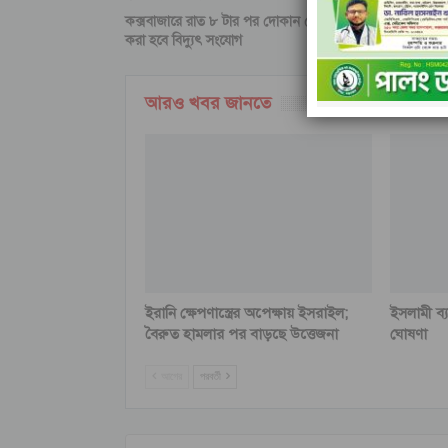
কক্সবাজারে রাত ৮ টার পর দোকান খোলা রাখলে মোবাইল কোর্ট, বি
করা হবে বিদ্যুৎ সংযোগ
আরও খবর জানতে
ইরানি ক্ষেপণাস্ত্রের অপেক্ষায় ইসরাইল;
ইসলামী ব্
বৈরুত হামলার পর বাড়ছে উত্তেজনা
ঘোষণা
আগের
পরবর্তী