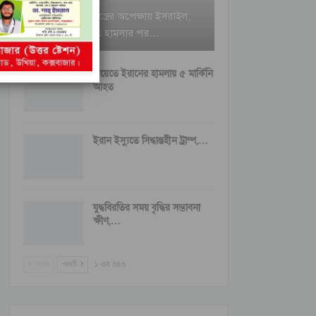
ইরানি ক্ষেপণাস্ত্রের অপেক্ষায় ইসরাইল;
বৈরুত হামলার পর…
কুয়েতে ইরানের হামলায় ৫ মার্কিনি
আহত
ইরান ইস্যুতে সিদ্ধান্তহীন ট্রাম্প,…
যুদ্ধবিরতির সময় বৃদ্ধির সম্ভাবনা
ক্ষীণ,…
আগের
পরবর্তী
১ এর ৫৪৩