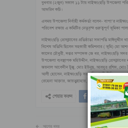
বুধবার (২জুন) সকাল ১১ টায় নাইক্ষ্যংছড়ি উপজেলা পরিষ
আফরিন কচি।
এসময় উপজেলা নির্বাহী কর্মকর্তা বলেন- বাপা’র নাইক্ষ্
পরিবেশ রক্ষায় এ কমিটির নেতৃবৃন্দ গুরুত্বপূর্ণ ভূমিকা
নাইক্ষ্যংছড়ি প্রেসক্লাবের প্রতিষ্ঠাতা সভাপতি মাঈনুদ্দীন 
বিশেষ অতিথি ছিলেন সহকারী কমিশনার ( ভূমি) মো আশর
কাদের চৌধুরী, দপ্তর সম্পাদক জে ধর, নাইক্ষ্যংছড়ি স
উপজেলা ব্যবস্থাপক মহিউদ্দীন, নাইক্ষ্যংছড়ি প্রেসক্ল
জয়নাল আবেদীন টুক্কু, মোঃ ইউনুছ, আবদুর রশিদ, মোঃ 
আলী হোসেন, নাইক্ষ্যংছড়ি সরকারি চাকুরীজীবি সমন্ব
রেহেনা আক্তার, জায়তুন্নাহার, ছেলাঅং চাক, ছাত্রলীগ নেত
শেয়ার করুন
আগের খবর