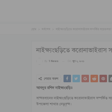
হোম
সর্বশেষ
নাইক্ষ্যংছড়িতে করোনাভাইরাস সম্পর্কিত সচেতনতা
নাইক্ষ্যংছড়িতে করোনাভাইরাস স
On
জুন ২, ২০২১
By
1 News
শেয়ার করুন
আবদুর রশিদ নাইক্ষ্যংছড়িঃ
বান্দরবানের নাইক্ষ্যংছড়িতে করোনাভাইরাস সম্পর্কিত
উপজেলা শাখার নেতৃবৃন্দ।