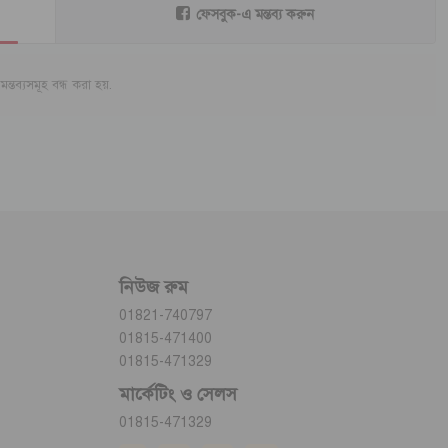
ফেসবুক-এ মন্তব্য করুন
মন্তব্যসমূহ বন্ধ করা হয়.
নিউজ রুম
01821-740797
01815-471400
01815-471329
মার্কেটিং ও সেলস
01815-471329