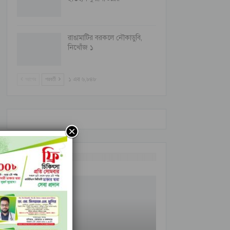
রাঙামাটির বরকলে নৌকাডুবি,
নিখোঁজ ১
আগের
পরবর্তী
১ এর ৬,৮৪৮
আন্তর্জাতিক