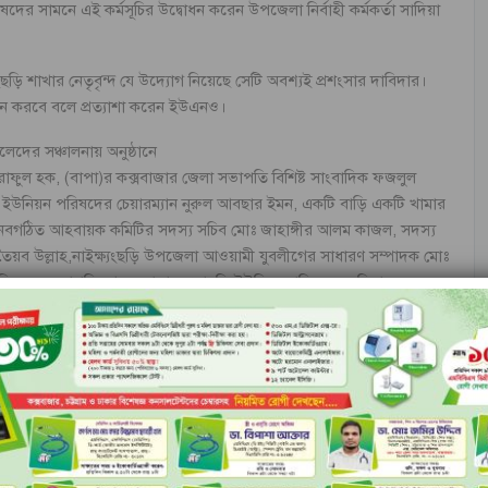
দের সামনে এই কর্মসূচির উদ্বোধন করেন উপজেলা নির্বাহী কর্মকর্তা সাদিয়া
যংছড়ি শাখার নেতৃবৃন্দ যে উদ্যোগ নিয়েছে সেটি অবশ্যই প্রশংসার দাবিদার।
 পালন করবে বলে প্রত্যাশা করেন ইউএনও।
খালেদের সঞ্চালনায় অনুষ্ঠানে
াফুল হক, (বাপা)র কক্সবাজার জেলা সভাপতি বিশিষ্ট সাংবাদিক ফজলুল
দর ইউনিয়ন পরিষদের চেয়ারম্যান নুরুল আবছার ইমন, একটি বাড়ি একটি খামার
াবের নবগঠিত আহবায়ক কমিটির সদস্য সচিব মোঃ জাহাঙ্গীর আলম কাজল, সদস্য
তৈয়ব উল্লাহ,নাইক্ষ্যংছড়ি উপজেলা আওয়ামী যুবলীগের সাধারণ সম্পাদক মোঃ
য় পরিষদের সভাপতি আবুল কালাম, দোছড়ি ইউনিয়ন পরিষদের মহিলা সদস্য
া মুমিনুল আলম মুমু প্রমূখ।
পরের খবর