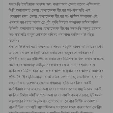
সভাপতি ইশতিয়াক আহমদ জয়, কক্সবাজার জেলা বারের এডিশনাল
পিপি কক্সবাজার জেলা স্বেচ্ছাসেবক লীগের সহ-সভাপতি এড.
একরামুল হুদা, জেলা স্বেচ্ছাসেবক লীগের সাংগঠনিক সম্পাদক এম.
ওসমান সরওয়ার আলম চৌধুরী, কৃষি বিষয়ক সম্পাদক জসিম উদ্দিন
ছিদ্দিকী, কক্সবাজার শহর স্বেচ্ছাসেবক লীগের সভাপতি আব্দুর রহমান,
সহ-সভাপতি বাবুল হোসাইন রনিসহ গন্যমান্য ব্যক্তিগণ উপস্থিত
ছিলেন।
শত কোটি টাকা ব্যয়ে কক্সবাজার শহরে সংযুক্ত আরব আমিরাতের শেখ
জায়েদ মসজিদ ও দিল্লী জামে মসজিদের অনুকরণে ব্যতিক্রমধর্মী
পৃথিবীর অন্যতম দৃষ্টিনন্দন এ মসজিদের নির্মাণকাজ শুরু করার অভিমত
ব্যক্ত করে আলহাজ্ব সাইমুম সরওয়ার কমল জানান, বিশ্বমানের এ
মসজিদের নির্মাণ কাজ শুরু করার আগে কক্সবাজারের আলেম সমাজের
প্রতিনিধি, বীর মুক্তিযোদ্ধা, রাজনৈতিক, প্রশাসনিক, সামাজিক, ব্যবসায়ি,
সাংবাদিক নেতৃবৃন্দসহ জেলার গণ্যমান্য ব্যক্তিদের নিয়ে একটি
মতবিনিময় সভা আহবান করা হবে। সভার সকলের সম্মতিক্রমে একটি
মসজিদ নির্মাণ কমিটিও গঠন করা হবে। এমপি কমল জানান, ইতিমধ্যে
কক্সবাজার উন্নয়ন কর্তৃপক্ষের চেয়ারম্যান, জেলার বিশিষ্ট আলেমগণ,
রাজনীতিক, ব্যবসায়ি সাংবাদিকসহ সর্বস্তরের মানুষ কক্সবাজার কেন্দ্রীয়