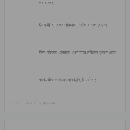
পর বাড়ছে…
ইসলামী ব্যাংকের পরিচালনা পর্ষদ বাতিল ঘোষণা
নীল ঢেউয়ের জোয়ারে গোল করে ইতিহাস কুরাসাওয়ের
রাঙামাটির বরকলে নৌকাডুবি, নিখোঁজ ১
আগের
পরবর্তী
১ এর ৬,৮৪৮