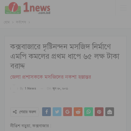
হোম
সর্বশেষ
কক্সবাজারে দৃষ্টিনন্দন মসজিদ নির্মাণে
এমপি কমলের প্রথম ধাপে ৬৫ লক্ষ টাকা
বরাদ্দ
জেলা প্রশাসককে মসজিদের নকশা হস্তান্তর
On
জুন ২৮, ২০২১
By
1 News
শেয়ার করুন
নীতিশ বড়ুয়া, কক্সবাজার :