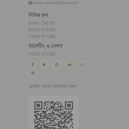
1news.com.bd@gmail.com
নিউজ রুম
01821-740797
01815-471400
01815-471329
মার্কেটিং ও সেলস
01815-471329
মোবাইল অ্যাপস ডাউনলোড করুন