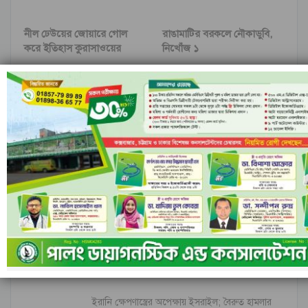
নীল ঢেউয়ের জোয়ারে গোল
রাঙামাটির বরকলে নৌকাডুবি,
করে ইতিহাস কুরাসাওয়ের
নিখোঁজ ১
আগের
পরবর্তী
মন্তব্য
ফেসবুক-এ মন্তব্য করুন
মন্তব্যসমূহ বন্ধ করা হয়.
সর্বশেষ
ইরানি ক্ষেপণাস্ত্রের অপেক্ষায় ইসরাইল; বৈরুত হামলার