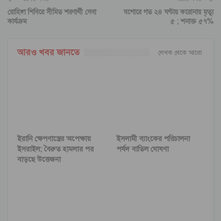
রোহিঙ্গা শিবিরে সীমিত শরণার্থী সেবা
যশোরে গত ২৪ ঘণ্টায় করোনায় মৃত্যূ
কার্যক্রম
৫ ; শনাক্ত ৫৭%
আরও খবর জানতে
লেখক থেকে আরো
ইরানি ক্ষেপণাস্ত্রের অপেক্ষায়
ইসলামী ব্যাংকের পরিচালনা
ইসরাইল; বৈরুত হামলার পর
পর্ষদ বাতিল ঘোষণা
বাড়ছে উত্তেজনা