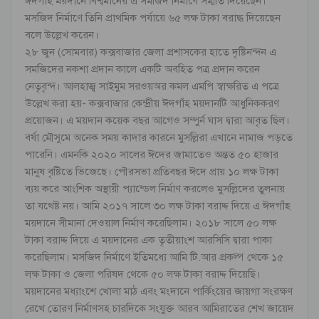
ঈদগাঁহ ময়দানে বিশ্বমানের এ সমজিদ নির্মাণে সম্মতি দিয়েছেন।
মসজিদ নির্মাণে তিনি প্রাথমিক পর্যায়ে ৬৫ লক্ষ টাকা বরাদ্ধ দিয়েছেন
বলে উল্লেখ করেন।
২৮ জুন (সোমবার) কক্সবাজার জেলা প্রশাসকের হাতে দৃষ্টিনন্দন এ
সমজিদের নকশা প্রদান কালে একটি অবহিত পত্র প্রদান করেন
নেতৃবৃন্দ। আলহাজ্ব সাইমুম সরওয়অর কমল এমপি স্বাক্ষরিত এ পত্রে
উল্লেখ করা হয়- কক্সবাজার কেন্দ্রীয় ঈদগাঁহ ময়দানটি আধুনিককরণ
প্রয়োজন। এ ময়দান কয়েক বছর আগেও সম্পুর্ন ঘাস দ্বারা আবৃত ছিল।
বর্ষা মৌসুমে অনেক সময় কাদার কারনে মুসল্লিরা এখানে নামাজ পড়তে
পারেনি। এমনকি ২০২০ সালের ঈদের জামাতেও অন্তত ৫০ হাজার
মানুষ বৃষ্টিতে ভিজেছে। পৌরসভা প্রতিবছর ঈদে প্রায় ১০ লক্ষ টাকা
ব্যয় করে আংশিক অস্থায়ী প্যান্ডেল নির্মাণ করলেও মুসল্লিদের তুলনায়
তা যথেষ্ট নয়। আমি ২০১৭ সালে ৩০ লক্ষ টাকা বরাদ্দ দিয়ে এ ঈদগাঁহ
ময়দানে সীমানা দেওয়াল নির্মাণ করেছিলাম। ২০১৮ সালে ৫০ লক্ষ
টাকা বরাদ্দ দিয়ে এ ময়দানের এক তৃতীয়াংশ আরসিসি দ্বারা পাকা
করেছিলাম। মসজিদ নির্মাণে ইতিমধ্যে আমি টি.আর প্রকল্প থেকে ১৫
লক্ষ টাকা ও জেলা পরিষদ থেকে ৫০ লক্ষ টাকা বরাদ্দ দিয়েছি।
ময়দানের মধ্যাংশে খোলা মাঠ এবং মংদানে পার্কিংয়ের জায়গা সংরক্ষণ
রেখে তোরণ নির্মাণসহ চারদিকে সংযুক্ত আরব আমিরাতের শেখ জায়েদ