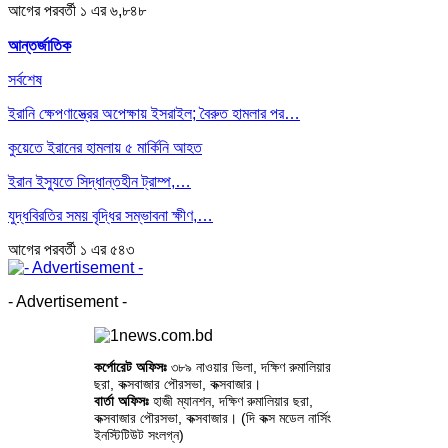
আগের
পরবর্তী
১ এর ৬,৮৪৮
আন্তর্জাতিক
সর্বশেষ
ইরানি ক্ষেপণাস্ত্রের অপেক্ষায় ইসরাইল; বৈরুত হামলার পর…
কুয়েতে ইরানের হামলায় ৫ মার্কিনি আহত
ইরান ইস্যুতে সিদ্ধান্তহীন ট্রাম্প,…
যুদ্ধবিরতির সময় বৃদ্ধির সম্ভাবনা ক্ষীণ,…
আগের
পরবর্তী
১ এর ৫৪৩
- Advertisement -
কর্পোরেট অফিসঃ
৩৮৯ নাওয়ার ভিলা, দক্ষিণ রুমালিয়ার
ছরা, কক্সবাজার পৌরসভা, কক্সবাজার।
বার্তা অফিসঃ
হাজী ম্যানশন, দক্ষিণ রুমালিয়ার ছরা,
কক্সবাজার পৌরসভা, কক্সবাজার। (দি কক্স মডেল নার্সিং
ইনস্টিটিউট সংলগ্ন)