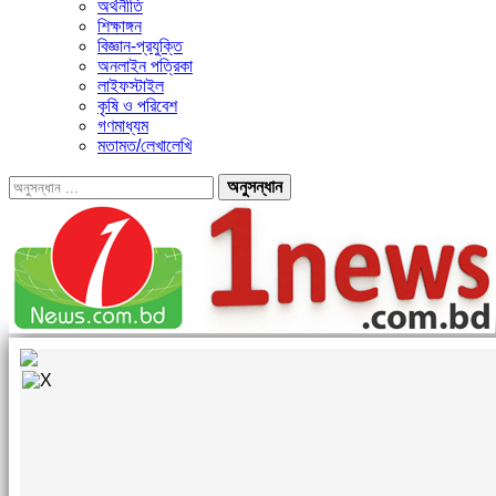
অর্থনীতি
শিক্ষাঙ্গন
বিজ্ঞান-প্রযুক্তি
অনলাইন পত্রিকা
লাইফস্টাইল
কৃষি ও পরিবেশ
গণমাধ্যম
মতামত/লেখালেখি