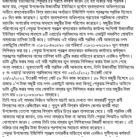
উজানটিয়া ইউনিয়নের পেকুয়ার চর গ্রামে বসবাস করেন এই হত দরিদ্র নারী শ্রমিক।
জানা যায়, পেকুয়া উপজেলার উজানটিয়া ইউনিয়নে দুর্যোগ ব্যবস্থাপনা অধিদপ্তরের
অধীনে বাস্তবায়নাধীন বিশ্ব ব্যাংকের অর্থায়নে ইজিপিপি প্লাস প্রকল্পের শ্রমিক হিসেবে
৫৮ দিন কাজ করেছেন। দুর্যোগ ব্যবস্থাপনা অধিদপ্তর প্রত্যেক শ্রমিককে মোবাইল
ব্যাংকিং অপারেটর নগদের মাধ্যমে মজুরীর টাকা পরিশোধ করেছেন। মজুরীর টাকা
পরিশোধের পূর্বে পেকুয়া উপজেলা প্রকল্প বাস্তবায়ন কর্মকর্তার কার্যালয় সংশ্লিষ্ট উজানটিয়া
ইউনিয়ন পরিষদের মাধ্যমে ৯টি ওয়ার্ড়ের শ্রমিকদের নামে নগদ একাউন্ট সম্বলিত মোবাইল
নাম্বারের তালিকা তৈরী করে। তালিকায় ওই দরিদ্র নারী শ্রমিক বেবী আকতারের নগদ
একাউন্টের মোবাইল নং ০১৮২১-৪৬১৮৯০ এর পরিবর্তে ০১৮২১-৮৬১৮৯০ ভুল নাম্বার
লিপিবদ্ধ করা হয়। পেকুয়া উপজেলা প্রকল্প বাস্তবায়ন কর্মকতার কার্যালয়ে কর্মসৃজন
প্রকল্পের শ্রমিকদের নামের তালিকা ডাটা এন্ট্রি করার দায়িত্বে রয়েছেন এনজিও সুশীলন।
ডাটা এন্ট্রি করার সময় ওই নারী শ্রমিকের ভুল নাম্বার লিপিবদ্ধ করায় টাকা চলে গেছে
অন্য নম্বারে। ভুক্তভোগী নারী শ্রমিক বেবী আকতার বলেন, তিনি উজানটিয়া ইউনিয়নের
৫ নং ওয়ার্ড়ে অন্যান্য শ্রমিকদের সাথে গত ০৫/১২/২০২১ ইংরেজী থেকে
২৩/০২/২০২২ ইংরেজী পর্যন্ত মোট ৫৮ দিন কাজ করেছেন। ৫৮ দিনে মজুরী হিসেবে ২৩
হাজার ২’শ টাকা মজুরী তার নগদ একাউন্টে আসার কথা কিন্তু পেকুয়ার পিআইও অফিসে
ডাটা এন্ট্রি করার সময় তার মোবাইল নাম্বার ভুল লিপিবদ্ধ করার কারণে তার মজুরীর টাকা
চলে যায় ০১৮২১-৮৬১৮৯০ নাম্বারে।
তিনি পরে ওই নাম্বার নির্বাচন অফিসে যাচাই করে দেখতে পান নাম্বারটি পুতুল রানী
বিশ্বাসের নামে রেজিষ্ট্রেন করা। পুতুল রানী বিশ্বাস বরিশাল জেলার বানারী পাড়া
উপজেলার তেতলা গ্রামের বিশ্বাস বাড়ির চিত্র রঞ্জন হালদারের মেয়ে। নারী শ্রমিক বেবী
আকতার আরো জানান, তার নগত নাম্বারে টাকা না আসায় তিনি পেকুয়া পিআইও অফিসে
যোগাযোগ করেন। এসময় তিনি তার নাম্বার ভুল লিপিবদ্ধের বিষয়টি জানতে পারেন। এই
দরিদ্র তার মজুরীর টাকা উদ্ধারে প্রশাসনের সহায়তা কামনা করেছেন।
পেকুয়া উপজেলায় ইজিপিপি প্রকল্প তদারকীর দায়িত্বে থাকা এনজিও সুশীলনের কর্মকর্তা