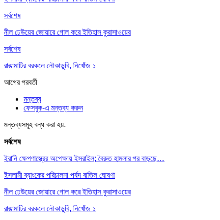
সর্বশেষ
নীল ঢেউয়ের জোয়ারে গোল করে ইতিহাস কুরাসাওয়ের
সর্বশেষ
রাঙামাটির বরকলে নৌকাডুবি, নিখোঁজ ১
আগের
পরবর্তী
মন্তব্য
ফেসবুক-এ মন্তব্য করুন
মন্তব্যসমূহ বন্ধ করা হয়.
সর্বশেষ
ইরানি ক্ষেপণাস্ত্রের অপেক্ষায় ইসরাইল; বৈরুত হামলার পর বাড়ছে…
ইসলামী ব্যাংকের পরিচালনা পর্ষদ বাতিল ঘোষণা
নীল ঢেউয়ের জোয়ারে গোল করে ইতিহাস কুরাসাওয়ের
রাঙামাটির বরকলে নৌকাডুবি, নিখোঁজ ১