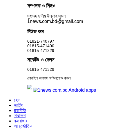
সম্পাদক ও সিইও
মুহাম্মদ ছলিম উল্লাহ সুজন
1news.com.bd@gmail.com
নিউজ রুম
01821-740797
01815-471400
01815-471329
মার্কেটিং ও সেলস
01815-471329
মোবাইল অ্যাপস ডাউনলোড করুন
হোম
জাতীয়
রাজনীতি
সারাদেশ
কক্সবাজার
আন্তর্জাতিক