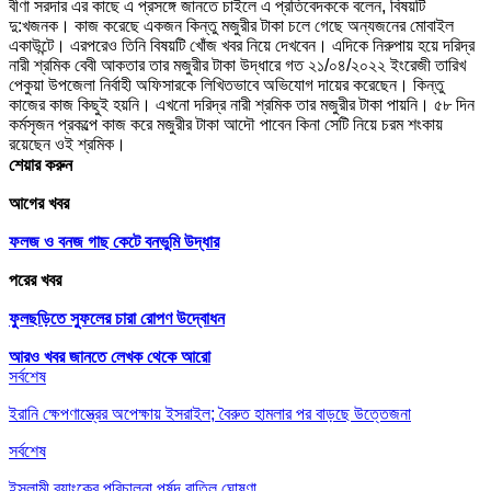
বীণা সরদার এর কাছে এ প্রসঙ্গে জানতে চাইলে এ প্রতিবেদককে বলেন, বিষয়টি
দু:খজনক। কাজ করেছে একজন কিন্তু মজুরীর টাকা চলে গেছে অন্যজনের মোবাইল
একাউন্টে। এরপরেও তিনি বিষয়টি খোঁজ খবর নিয়ে দেখবেন। এদিকে নিরুপায় হয়ে দরিদ্র
নারী শ্রমিক বেবী আকতার তার মজুরীর টাকা উদ্ধারে গত ২১/০৪/২০২২ ইংরেজী তারিখ
পেকুয়া উপজেলা নির্বাহী অফিসারকে লিখিতভাবে অভিযোগ দায়ের করেছেন। কিন্তু
কাজের কাজ কিছুই হয়নি। এখনো দরিদ্র নারী শ্রমিক তার মজুরীর টাকা পায়নি। ৫৮ দিন
কর্মসৃজন প্রকল্পে কাজ করে মজুরীর টাকা আদৌ পাবেন কিনা সেটি নিয়ে চরম শংকায়
রয়েছেন ওই শ্রমিক।
শেয়ার করুন
আগের খবর
ফলজ ও বনজ গাছ কেটে বনভুমি উদ্ধার
পরের খবর
ফুলছড়িতে সুফলের চারা রোপণ উদ্বোধন
আরও খবর জানতে
লেখক থেকে আরো
সর্বশেষ
ইরানি ক্ষেপণাস্ত্রের অপেক্ষায় ইসরাইল; বৈরুত হামলার পর বাড়ছে উত্তেজনা
সর্বশেষ
ইসলামী ব্যাংকের পরিচালনা পর্ষদ বাতিল ঘোষণা