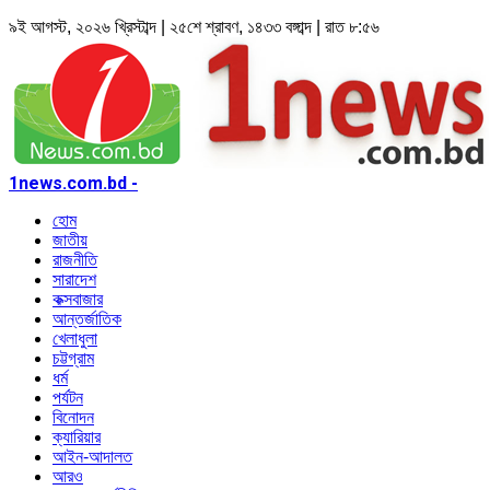
৯ই আগস্ট, ২০২৬ খ্রিস্টাব্দ | ২৫শে শ্রাবণ, ১৪৩৩ বঙ্গাব্দ | রাত ৮:৫৬
1news.com.bd -
হোম
জাতীয়
রাজনীতি
সারাদেশ
কক্সবাজার
আন্তর্জাতিক
খেলাধুলা
চট্টগ্রাম
ধর্ম
পর্যটন
বিনোদন
ক্যারিয়ার
আইন-আদালত
আরও