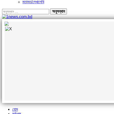
মতামত/লেখালেখি
হোম
সর্বশেষ