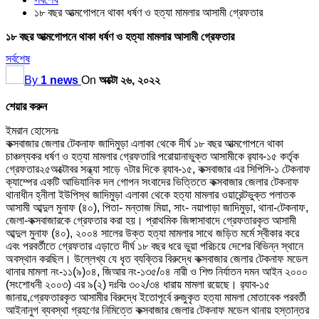
১৮ বছর আত্মগোপনে থাকা ধর্ষণ ও হত্যা মামলার আসামী গ্রেফতার
১৮ বছর আত্মগোপনে থাকা ধর্ষণ ও হত্যা মামলার আসামী গ্রেফতার
সর্বশেষ
By
1 news
On
অক্টো ২৬, ২০২২
শেয়ার করুন
ইমরান হোসেনঃ
কক্সবাজার জেলার টেকনাফ জাদিমুড়া এলাকা থেকে দীর্ঘ ১৮ বছর আত্মগোপনে থাকা
চাঞ্চল্যকর ধর্ষণ ও হত্যা মামলার গ্রেফতারি পরোয়ানাভুক্ত আসামীকে র‌্যাব-১৫ কর্তৃক
গ্রেফতার২৫অক্টোবর সন্ধ্যা সাড়ে ৭টার দিকে র‌্যাব-১৫, কক্সবাজার এর সিপিসি-১ টেকনাফ
ক্যাম্পের একটি আভিযানিক দল গোপন সংবাদের ভিত্তিতে কক্সবাজার জেলার টেকনাফ
থানাধীন হ্নীলা ইউপিস্থ জাদিমুড়া এলাকা থেকে হত্যা মামলার ওয়ারেন্টভুক্ত পলাতক
আসামী আব্দুল মুনাফ (৪০), পিতা- মন্তাজ মিয়া, সাং- নয়াপাড়া জাদিমুড়া, থানা-টেকনাফ,
জেলা-কক্সবাজারকে গ্রেফতার করা হয়। প্রাথমিক জিঙ্গাসাবাদে গ্রেফতারকৃত আসামী
আব্দুল মুনাফ (৪০), ২০০৪ সালের উক্ত হত্যা মামলার সাথে জড়িত মর্মে স্বীকার করে
এবং পরবর্তীতে গ্রেফতার এড়াতে দীর্ঘ ১৮ বছর ধরে ভুয়া পরিচয়ে দেশের বিভিন্ন স্থানে
অবস্থান করছিল। উল্লেখ্য যে ধৃত ব্যক্তির বিরুদ্ধে কক্সবাজার জেলার টেকনাফ মডেল
থানার মামলা নং-১১(৯)০৪, জিআর নং-১৩৫/০৪ নারী ও শিশু নির্যাতন দমন আইন ২০০০
(সংশোধনী ২০০৩) এর ৯(২) দঃবিঃ ৩০২/৩৪ ধারায় মামলা রয়েছে। র‌্যাব-১৫
জানায়,গ্রেফতারকৃত আসামীর বিরুদ্ধে ইতোপূর্বে রুজুকৃত হত্যা মামলা মোতাবেক পরবর্তী
আইনানুগ ব্যবস্থা গ্রহণের নিমিত্তে কক্সবাজার জেলার টেকনাফ মডেল থানায় হস্তান্তর