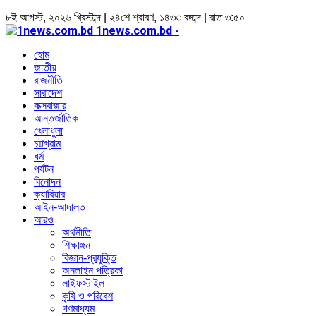
৮ই আগস্ট, ২০২৬ খ্রিস্টাব্দ | ২৪শে শ্রাবণ, ১৪৩৩ বঙ্গাব্দ | রাত ৩:৫০
1news.com.bd -
হোম
জাতীয়
রাজনীতি
সারাদেশ
কক্সবাজার
আন্তর্জাতিক
খেলাধুলা
চট্টগ্রাম
ধর্ম
পর্যটন
বিনোদন
ক্যারিয়ার
আইন-আদালত
আরও
অর্থনীতি
শিক্ষাঙ্গন
বিজ্ঞান-প্রযুক্তি
অনলাইন পত্রিকা
লাইফস্টাইল
কৃষি ও পরিবেশ
গণমাধ্যম