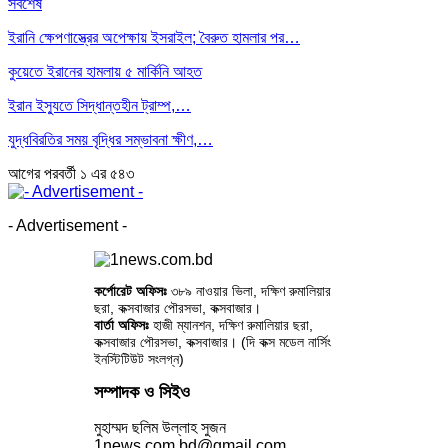
সর্বশেষ
ইরানি ক্ষেপণাস্ত্রের অপেক্ষায় ইসরাইল; বৈরুত হামলার পর…
কুয়েতে ইরানের হামলায় ৫ মার্কিনি আহত
ইরান ইস্যুতে সিদ্ধান্তহীন ট্রাম্প,…
যুদ্ধবিরতির সময় বৃদ্ধির সম্ভাবনা ক্ষীণ,…
আগের
পরবর্তী
১ এর ৫৪৩
- Advertisement -
কর্পোরেট অফিসঃ
৩৮৯ নাওয়ার ভিলা, দক্ষিণ রুমালিয়ার
ছরা, কক্সবাজার পৌরসভা, কক্সবাজার।
বার্তা অফিসঃ
হাজী ম্যানশন, দক্ষিণ রুমালিয়ার ছরা,
কক্সবাজার পৌরসভা, কক্সবাজার। (দি কক্স মডেল নার্সিং
ইনস্টিটিউট সংলগ্ন)
সম্পাদক ও সিইও
মুহাম্মদ ছলিম উল্লাহ সুজন
1news.com.bd@gmail.com