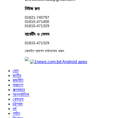
নিউজ রুম
01821-740797
01815-471400
01815-471329
মার্কেটিং ও সেলস
01815-471329
মোবাইল অ্যাপস ডাউনলোড করুন
হোম
জাতীয়
রাজনীতি
সারাদেশ
কক্সবাজার
আন্তর্জাতিক
খেলাধুলা
চট্টগ্রাম
ধর্ম
পর্যটন