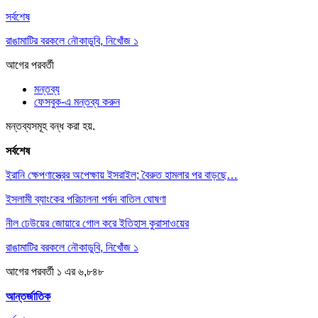
সর্বশেষ
রাঙামাটির বরকলে নৌকাডুবি, নিখোঁজ ১
আগের
পরবর্তী
মন্তব্য
ফেসবুক-এ মন্তব্য করুন
মন্তব্যসমূহ বন্ধ করা হয়.
সর্বশেষ
ইরানি ক্ষেপণাস্ত্রের অপেক্ষায় ইসরাইল; বৈরুত হামলার পর বাড়ছে…
ইসলামী ব্যাংকের পরিচালনা পর্ষদ বাতিল ঘোষণা
নীল ঢেউয়ের জোয়ারে গোল করে ইতিহাস কুরাসাওয়ের
রাঙামাটির বরকলে নৌকাডুবি, নিখোঁজ ১
আগের
পরবর্তী
১ এর ৬,৮৪৮
আন্তর্জাতিক