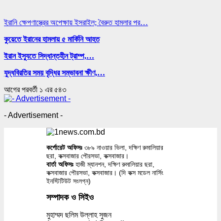
ইরানি ক্ষেপণাস্ত্রের অপেক্ষায় ইসরাইল; বৈরুত হামলার পর…
কুয়েতে ইরানের হামলায় ৫ মার্কিনি আহত
ইরান ইস্যুতে সিদ্ধান্তহীন ট্রাম্প,…
যুদ্ধবিরতির সময় বৃদ্ধির সম্ভাবনা ক্ষীণ,…
আগের
পরবর্তী
১ এর ৫৪৩
- Advertisement -
কর্পোরেট অফিসঃ
৩৮৯ নাওয়ার ভিলা, দক্ষিণ রুমালিয়ার
ছরা, কক্সবাজার পৌরসভা, কক্সবাজার।
বার্তা অফিসঃ
হাজী ম্যানশন, দক্ষিণ রুমালিয়ার ছরা,
কক্সবাজার পৌরসভা, কক্সবাজার। (দি কক্স মডেল নার্সিং
ইনস্টিটিউট সংলগ্ন)
সম্পাদক ও সিইও
মুহাম্মদ ছলিম উল্লাহ সুজন