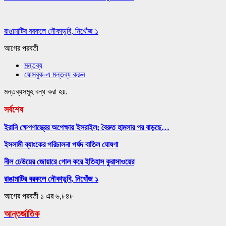
রাঙামাটির বরকলে নৌকাডুবি, নিখোঁজ ১
আগের
পরবর্তী
মন্তব্য
ফেসবুক-এ মন্তব্য করুন
মন্তব্যসমূহ বন্ধ করা হয়.
সর্বশেষ
ইরানি ক্ষেপণাস্ত্রের অপেক্ষায় ইসরাইল; বৈরুত হামলার পর বাড়ছে…
ইসলামী ব্যাংকের পরিচালনা পর্ষদ বাতিল ঘোষণা
নীল ঢেউয়ের জোয়ারে গোল করে ইতিহাস কুরাসাওয়ের
রাঙামাটির বরকলে নৌকাডুবি, নিখোঁজ ১
আগের
পরবর্তী
১ এর ৬,৮৪৮
আন্তর্জাতিক