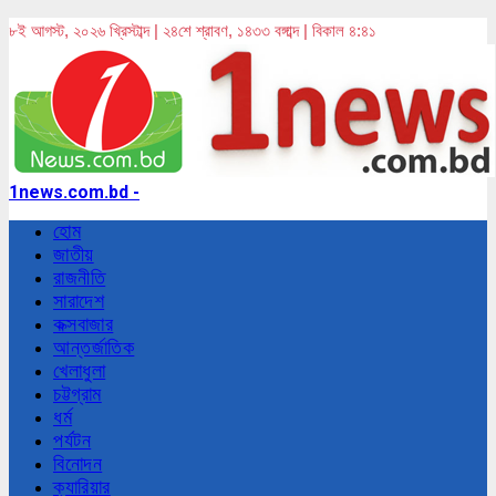
৮ই আগস্ট, ২০২৬ খ্রিস্টাব্দ | ২৪শে শ্রাবণ, ১৪৩৩ বঙ্গাব্দ | বিকাল ৪:৪১
1news.com.bd -
হোম
জাতীয়
রাজনীতি
সারাদেশ
কক্সবাজার
আন্তর্জাতিক
খেলাধুলা
চট্টগ্রাম
ধর্ম
পর্যটন
বিনোদন
ক্যারিয়ার