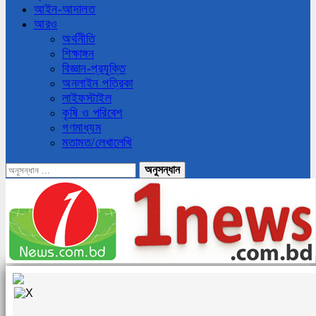
আইন-আদালত
আরও
অর্থনীতি
শিক্ষাঙ্গন
বিজ্ঞান-প্রযুক্তি
অনলাইন পত্রিকা
লাইফস্টাইল
কৃষি ও পরিবেশ
গণমাধ্যম
মতামত/লেখালেখি