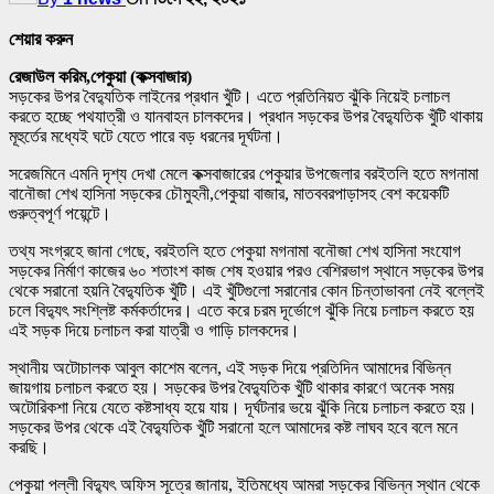
শেয়ার করুন
রেজাউল করিম,পেকুয়া (কক্সবাজার)
সড়কের উপর বৈদ্যুতিক লাইনের প্রধান খুঁটি। এতে প্রতিনিয়ত ঝুঁকি নিয়েই চলাচল
করতে হচ্ছে পথযাত্রী ও যানবাহন চালকদের। প্রধান সড়কের উপর বৈদ্যুতিক খুঁটি থাকায়
মূহুর্তের মধ্যেই ঘটে যেতে পারে বড় ধরনের দূর্ঘটনা।
সরেজমিনে এমনি দৃশ্য দেখা মেলে কক্সবাজারের পেকুয়ার উপজেলার বরইতলি হতে মগনামা
বানৌজা শেখ হাসিনা সড়কের চৌমুহনী,পেকুয়া বাজার, মাতববরপাড়াসহ বেশ কয়েকটি
গুরুত্বপূর্ণ পয়েন্টে।
তথ্য সংগ্রহে জানা গেছে, বরইতলি হতে পেকুয়া মগনামা বনৌজা শেখ হাসিনা সংযোগ
সড়কের নির্মাণ কাজের ৬০ শতাংশ কাজ শেষ হওয়ার পরও বেশিরভাগ স্থানে সড়কের উপর
থেকে সরানো হয়নি বৈদ্যুতিক খুঁটি। এই খুঁটিগুলো সরানোর কোন চিন্তাভাবনা নেই বল্লেই
চলে বিদ্যুৎ সংশ্লিষ্ট কর্মকর্তাদের। এতে করে চরম দূর্ভোগে ঝুঁকি নিয়ে চলাচল করতে হয়
এই সড়ক দিয়ে চলাচল করা যাত্রী ও গাড়ি চালকদের।
স্থানীয় অটোচালক আবুল কাশেম বলেন, এই সড়ক দিয়ে প্রতিদিন আমাদের বিভিন্ন
জায়গায় চলাচল করতে হয়। সড়কের উপর বৈদ্যুতিক খুঁটি থাকার কারণে অনেক সময়
অটোরিকশা নিয়ে যেতে কষ্টসাধ্য হয়ে যায়। দূর্ঘটনার ভয়ে ঝুঁকি নিয়ে চলাচল করতে হয়।
সড়কের উপর থেকে এই বৈদ্যুতিক খুঁটি সরানো হলে আমাদের কষ্ট লাঘব হবে বলে মনে
করছি।
পেকুয়া পল্লী বিদ্যুৎ অফিস সূত্রে জানায়, ইতিমধ্যে আমরা সড়কের বিভিন্ন স্থান থেকে