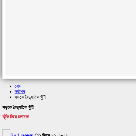
হোম
সর্বশেষ
সড়কে বৈদ্যুতিক খুঁটি!
সড়কে বৈদ্যুতিক খুঁটি!
ঝুঁকি নিয়ে চলাচল!
By
1 news
On
ডিসে ২২, ২০২১