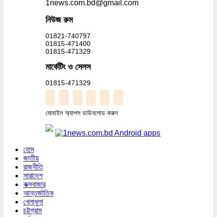
1news.com.bd@gmail.com
নিউজ রুম
01821-740797
01815-471400
01815-471329
মার্কেটিং ও সেলস
01815-471329
মোবাইল অ্যাপস ডাউনলোড করুন
হোম
জাতীয়
রাজনীতি
সারাদেশ
কক্সবাজার
আন্তর্জাতিক
খেলাধুলা
চট্টগ্রাম