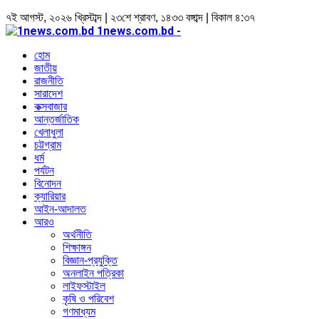
৭ই আগস্ট, ২০২৬ খ্রিস্টাব্দ | ২৩শে শ্রাবণ, ১৪৩৩ বঙ্গাব্দ | বিকাল ৪:৩৭
1news.com.bd -
হোম
জাতীয়
রাজনীতি
সারাদেশ
কক্সবাজার
আন্তর্জাতিক
খেলাধুলা
চট্টগ্রাম
ধর্ম
পর্যটন
বিনোদন
ক্যারিয়ার
আইন-আদালত
আরও
অর্থনীতি
শিক্ষাঙ্গন
বিজ্ঞান-প্রযুক্তি
অনলাইন পত্রিকা
লাইফস্টাইল
কৃষি ও পরিবেশ
গণমাধ্যম