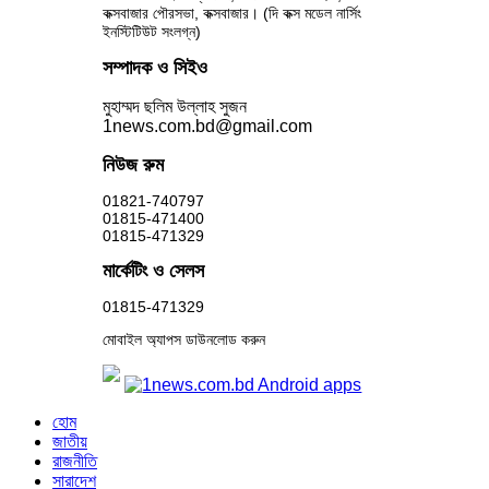
কক্সবাজার পৌরসভা, কক্সবাজার। (দি কক্স মডেল নার্সিং
ইনস্টিটিউট সংলগ্ন)
সম্পাদক ও সিইও
মুহাম্মদ ছলিম উল্লাহ সুজন
1news.com.bd@gmail.com
নিউজ রুম
01821-740797
01815-471400
01815-471329
মার্কেটিং ও সেলস
01815-471329
মোবাইল অ্যাপস ডাউনলোড করুন
হোম
জাতীয়
রাজনীতি
সারাদেশ