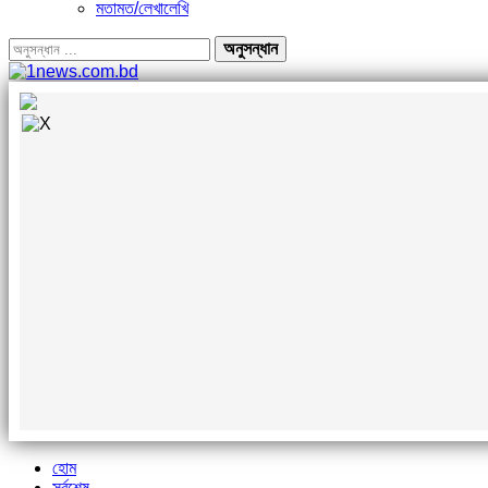
মতামত/লেখালেখি
হোম
সর্বশেষ