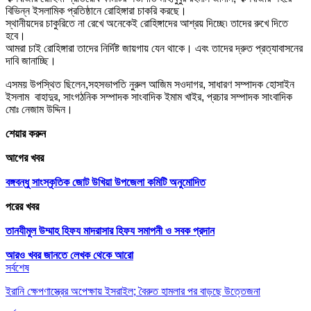
বিভিন্ন ইসলামিক প্রতিষ্ঠানে রোহিঙ্গারা চাকরি করছে।
স্থানীয়দের চাকুরিতে না রেখে অনেকেই রোহিঙ্গাদের আশ্রয় দিচ্ছে৷ তাদের রুখে দিতে
হবে।
আমরা চাই রোহিঙ্গারা তাদের নির্দিষ্ট জায়গায় যেন থাকে। এবং তাদের দ্রুত প্রত্যাবাসনের
দাবি জানাচ্ছি।
এসময় উপস্থিত ছিলেন,সহসভাপতি নুরুল আজিম সওদাগর, সাধারণ সম্পাদক হোসাইন
ইসলাম বাহাদুর, সাংগঠনিক সম্পাদক সাংবাদিক ইমাম খাইর, প্রচার সম্পাদক সাংবাদিক
মোঃ নেজাম উদ্দিন।
শেয়ার করুন
আগের খবর
বঙ্গবন্ধু সাংস্কৃতিক জোট উখিয়া উপজেলা কমিটি অনুমোদিত
পরের খবর
তানযীমুল উম্মাহ হিফয মাদরাসার হিফয সমাপনী ও সবক প্রদান
আরও খবর জানতে
লেখক থেকে আরো
সর্বশেষ
ইরানি ক্ষেপণাস্ত্রের অপেক্ষায় ইসরাইল; বৈরুত হামলার পর বাড়ছে উত্তেজনা