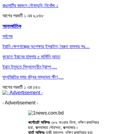
রাঙামাটির বরকলে নৌকাডুবি, নিখোঁজ ১
আগের
পরবর্তী
১ এর ৬,৮৪৮
আন্তর্জাতিক
সর্বশেষ
ইরানি ক্ষেপণাস্ত্রের অপেক্ষায় ইসরাইল; বৈরুত হামলার পর…
কুয়েতে ইরানের হামলায় ৫ মার্কিনি আহত
ইরান ইস্যুতে সিদ্ধান্তহীন ট্রাম্প,…
যুদ্ধবিরতির সময় বৃদ্ধির সম্ভাবনা ক্ষীণ,…
আগের
পরবর্তী
১ এর ৫৪৩
- Advertisement -
কর্পোরেট অফিসঃ
৩৮৯ নাওয়ার ভিলা, দক্ষিণ রুমালিয়ার
ছরা, কক্সবাজার পৌরসভা, কক্সবাজার।
বার্তা অফিসঃ
হাজী ম্যানশন, দক্ষিণ রুমালিয়ার ছরা,